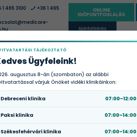
 1 465 3100
+36 1 465
ONLINE
IDŐPONTFOGLALÁS
csolat@medicare-
Ajánlatkérés
.hu
vállalatoknak
YITVATARTÁSI TÁJÉKOZTATÓ
ÁLTATÓHELYEK
EGÉSZSÉGBIZTOSÍTÁSI CSOMAGOK
RÓLUN
edves Ügyfeleink!
026. augusztus 8-án (szombaton) az alábbi
yitvatartással várjuk Önöket vidéki klinikáinkon:
Debreceni klinika
07:00–12:00
Paksi klinika
07:00–14:00
Székesfehérvári klinika
07:00–14:00