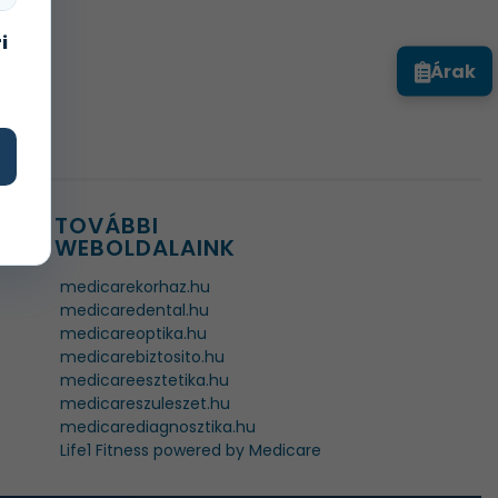
i
Árak
TOVÁBBI
WEBOLDALAINK
medicarekorhaz.hu
medicaredental.hu
medicareoptika.hu
medicarebiztosito.hu
medicareesztetika.hu
medicareszuleszet.hu
medicarediagnosztika.hu
Life1 Fitness powered by Medicare