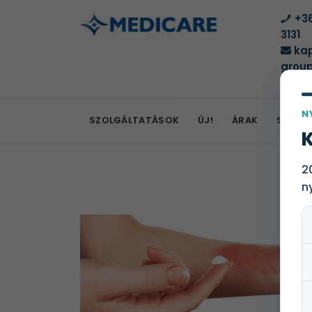
+36
3131
kap
group
N
SZOLGÁLTATÁSOK
ÚJ!
ÁRAK
SZOLG
K
2
n