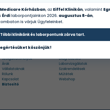
Medicare Kórházban
, az
Eiffel Klinikán
, valamint
Egr
s
Érdi
laborpontjainkon 2026.
augusztus 8-án
,
zombaton is várjuk Ügyfeleinket.
Többi klinikánk és laborpontunk zárva tart.
egértésüket köszönjük!
HASZNOS LINKEK
Szolgáltatóhelyek
Diagnosztika
Árak
Laborvizsgálatok
Vállalatoknak
Szakrendelések
Rólunk
Műtétek
Kapcsolat
Webshop
Biztosító