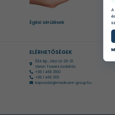
A
é
Égési sérülések
s
M
ELÉRHETŐSÉGEK
1134 Bp., Váci út 29-31.
Vision Towers irodaház
+36 1 465 3100
+36 1 465 3131
kapcsolat@medicare-group.hu