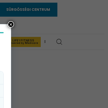
SÜRGŐSSÉGI CENTRUM
×
LIFE1 FITNESS
K
M
powered by
edicare