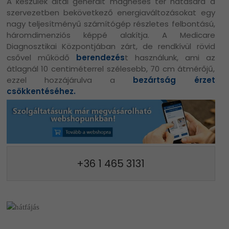
A készülék által generált mágneses tér hatására a
szervezetben bekövetkező energiaváltozásokat egy
nagy teljesítményű számítógép részletes felbontású,
háromdimenziós képpé alakítja. A Medicare
Diagnosztikai Központjában zárt, de rendkívül rövid
csővel működő
berendezés
t használunk, ami az
átlagnál 10 centiméterrel szélesebb, 70 cm átmérőjű,
ezzel hozzájárulva a
bezártság érzet
csökkentéséhez.
+36 1 465 3131