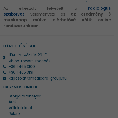
Az elkészült felvételt a
radiológus
szakorvos
véleményezi és
az eredmény 3
munkanap múlva elérhetővé válik online
rendszerünkben.
ELÉRHETŐSÉGEK
1134 Bp., Váci út 29-31.
Vision Towers irodaház
+36 1 465 3100
+36 1 465 3131
kapcsolat@medicare-group.hu
HASZNOS LINKEK
Szolgáltatóhelyek
Árak
Vállalatoknak
Rólunk