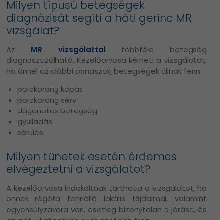
Milyen típusú betegségek
diagnózisát segíti a háti gerinc MR
vizsgálat?
Az
MR vizsgálattal
többféle betegség
diagnosztizálható. Kezelőorvosa kérheti a vizsgálatot,
ha önnél az alábbi panaszok, betegségek állnak fenn.
porckorong kopás
porckorong sérv
daganotos betegség
gyulladás
sérülés
Milyen tünetek esetén érdemes
elvégeztetni a vizsgálatot?
A kezelőorvosa indokoltnak tarthatja a vizsgálatot, ha
önnek régóta fennálló lokális fájdalmai, valamint
egyensúlyzavara van, esetleg bizonytalan a járása, és