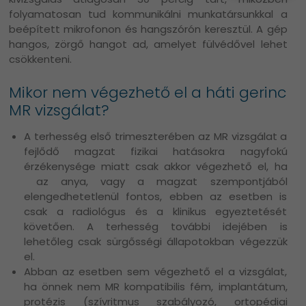
folyamatosan tud kommunikálni munkatársunkkal a
beépített mikrofonon és hangszórón keresztül. A gép
hangos, zörgő hangot ad, amelyet fülvédővel lehet
csökkenteni.
Mikor nem végezhető el a háti gerinc
MR vizsgálat?
A terhesség első trimeszterében az MR vizsgálat a
fejlődő magzat fizikai hatásokra nagyfokú
érzékenysége miatt csak akkor végezhető el, ha
az anya, vagy a magzat szempontjából
elengedhetetlenül fontos, ebben az esetben is
csak a radiológus és a klinikus egyeztetését
követően.
A terhesség további idejében is
lehetőleg csak sürgősségi állapotokban végezzük
el.
Abban az esetben sem végezhető el a vizsgálat,
ha önnek nem MR kompatibilis fém, implantátum,
protézis (szívritmus szabályozó, ortopédiai