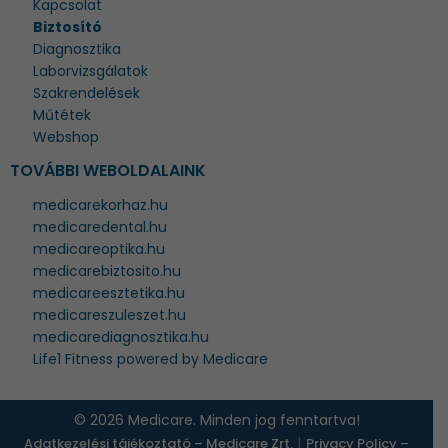
Kapcsolat
Biztosító
Diagnosztika
Laborvizsgálatok
Szakrendelések
Műtétek
Webshop
TOVÁBBI WEBOLDALAINK
medicarekorhaz.hu
medicaredental.hu
medicareoptika.hu
medicarebiztosito.hu
medicareesztetika.hu
medicareszuleszet.hu
medicarediagnosztika.hu
Life1 Fitness powered by Medicare
© 2026 Medicare. Minden jog fenntartva!
|
Adatkezelési tájékoztató – Medicare Zrt.
Privacy Policy –