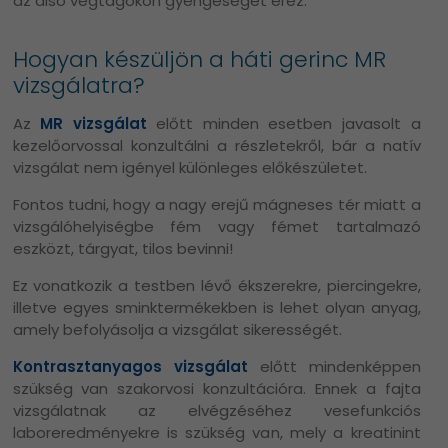
az alsó végtagokon gyengeséget érez.
Hogyan készüljön a háti gerinc MR
vizsgálatra?
Az
MR vizsgálat
előtt minden esetben javasolt a
kezelőorvossal konzultálni a részletekről, bár a natív
vizsgálat nem igényel különleges előkészületet.
Fontos tudni, hogy a nagy erejű mágneses tér miatt a
vizsgálóhelyiségbe fém vagy fémet tartalmazó
eszközt, tárgyat, tilos bevinni!
Ez vonatkozik a testben lévő ékszerekre, piercingekre,
illetve egyes sminktermékekben is lehet olyan anyag,
amely befolyásolja a vizsgálat sikerességét.
Kontrasztanyagos vizsgálat
előtt mindenképpen
szükség van szakorvosi konzultációra. Ennek a fajta
vizsgálatnak az elvégzéséhez vesefunkciós
laboreredményekre is szükség van, mely a kreatinint