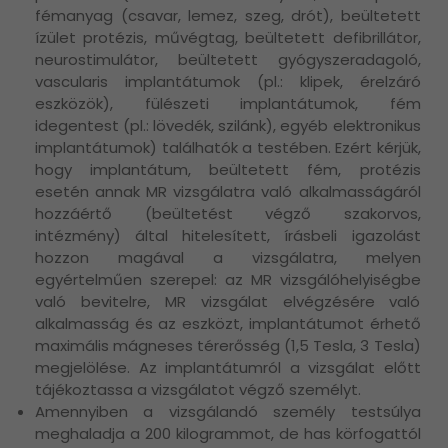
fémanyag (csavar, lemez, szeg, drót), beültetett
ízület protézis, művégtag, beültetett defibrillátor,
neurostimulátor, beültetett gyógyszeradagoló,
vascularis implantátumok (pl.: klipek, érelzáró
eszközök), fülészeti implantátumok, fém
idegentest (pl.: lövedék, szilánk), egyéb elektronikus
implantátumok) találhatók a testében. Ezért kérjük,
hogy implantátum, beültetett fém, protézis
esetén annak MR vizsgálatra való alkalmasságáról
hozzáértő (beültetést végző szakorvos,
intézmény) által hitelesített, írásbeli igazolást
hozzon magával a vizsgálatra, melyen
egyértelműen szerepel: az MR vizsgálóhelyiségbe
való bevitelre, MR vizsgálat elvégzésére való
alkalmasság és az eszközt, implantátumot érhető
maximális mágneses térerősség (1,5 Tesla, 3 Tesla)
megjelölése. Az implantátumról a vizsgálat előtt
tájékoztassa a vizsgálatot végző személyt.
Amennyiben a vizsgálandó személy testsúlya
meghaladja a 200 kilogrammot, de has körfogattól