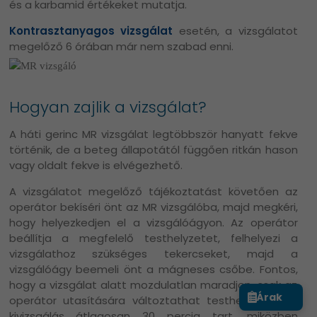
és a karbamid értékeket mutatja.
Kontrasztanyagos vizsgálat
esetén, a vizsgálatot
megelőző 6 órában már nem szabad enni.
Hogyan zajlik a vizsgálat?
A háti gerinc MR vizsgálat legtöbbször hanyatt fekve
történik, de a beteg állapotától függően ritkán hason
vagy oldalt fekve is elvégezhető.
A vizsgálatot megelőző tájékoztatást követően az
operátor bekíséri önt az MR vizsgálóba, majd megkéri,
hogy helyezkedjen el a vizsgálóágyon. Az operátor
beállítja a megfelelő testhelyzetet, felhelyezi a
vizsgálathoz szükséges tekercseket, majd a
vizsgálóágy beemeli önt a mágneses csőbe. Fontos,
hogy a vizsgálat alatt mozdulatlan maradjon, csak az
Árak
operátor utasítására változtathat testhelyzetén. A
kivizsgálás átlagosan 30 percig tart, miközben