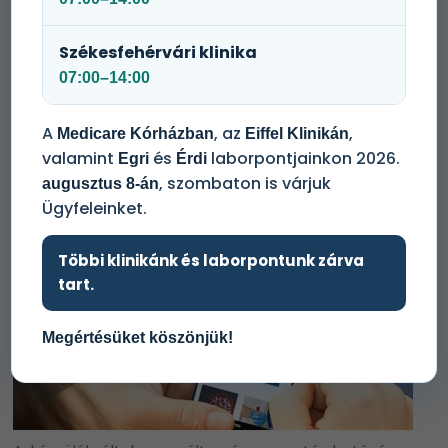
Az MR vizsgálat olyan képalkotó diagnosztikai eljárás,
mely a mágneses teret felhasználva készít részletes
felvételeket az emberi testről.
Székesfehérvári klinika
07:00–14:00
A
, az
,
Medicare Kórházban
Eiffel Klinikán
valamint
és
laborpontjainkon 2026.
Egri
Érdi
, szombaton is várjuk
augusztus 8-án
Ügyfeleinket.
Többi klinikánk és laborpontunk zárva
tart.
Megértésüket köszönjük!