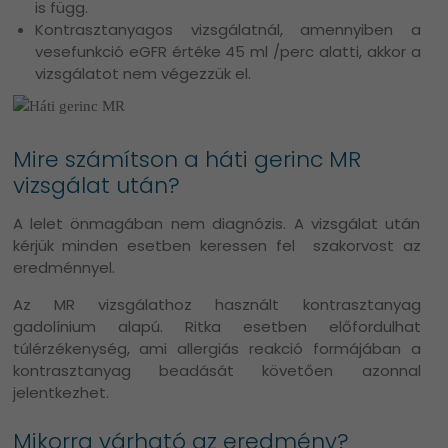
is függ.
Kontrasztanyagos vizsgálatnál, amennyiben a
vesefunkció eGFR értéke 45 ml /perc alatti, akkor a
vizsgálatot nem végezzük el.
Mire számítson a háti gerinc MR
vizsgálat után?
A lelet önmagában nem diagnózis. A vizsgálat után
kérjük minden esetben keressen fel szakorvost az
eredménnyel.
Az MR vizsgálathoz használt kontrasztanyag
gadolínium alapú. Ritka esetben előfordulhat
túlérzékenység, ami allergiás reakció formájában a
kontrasztanyag beadását követően azonnal
jelentkezhet.
Mikorra várható az eredmény?