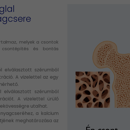
glal
agcsere
rtalmaz, melyek a csontok
a csontépítés és bontás
l elválasztott szérumból
áció. A vizelettel az egy
mérhető.
 elválasztott szérumból
ciót. A vizelettel ürülő
sekövességre utalhat.
nyagcseréhez, a kalcium
intjének meghatározása az