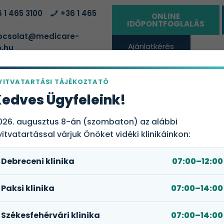
 1 465 3100
+36 1 465
ONLINE
IDŐPONTFOGLALÁS
csolat@medicare-
Ajánlatkérés
.hu
vállalatoknak
YITVATARTÁSI TÁJÉKOZTATÓ
ÁLTATÓHELYEK
EGÉSZSÉGBIZTOSÍTÁSI CSOMAGOK
RÓLUN
edves Ügyfeleink!
026. augusztus 8-án (szombaton) az alábbi
yitvatartással várjuk Önöket vidéki klinikáinkon:
Debreceni klinika
07:00–12:00
oratóriumi vizsgálata
Paksi klinika
07:00–14:00
ban a csont ásványi anyag
 valamint a csontépítés és
Székesfehérvári klinika
07:00–14:00