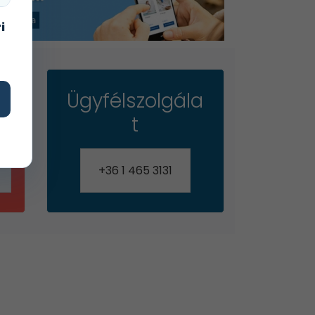
i
Ügyfélszolgála
t
+36 1 465 3131