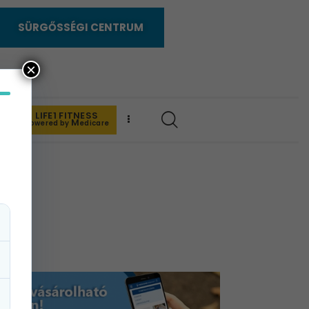
SÜRGŐSSÉGI CENTRUM
×
LIFE1 FITNESS
K
M
powered by
edicare