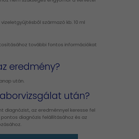
 vizeletgyűjtésből származó kb. 10 ml
ztosításához további fontos információkat
 az eredmény?
kanap után.
laborvizsgálat után?
t diagnózist, az eredménnyel keresse fel
pontos diagnózis felállításához és az
ozásához.