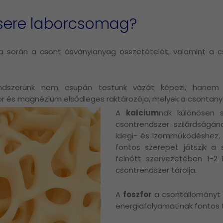
csere laborcsomag?
ta során a csont ásványianyag összetételét, valamint a 
endszerünk nem csupán testünk vázát képezi, hanem
for és magnézium elsődleges raktározója, melyek a csontany
A
kalcium
nak különösen 
csontrendszer szilárdságá
idegi- és izomműködéshez, 
fontos szerepet játszik a s
felnőtt szervezetében 1-2
csontrendszer tárolja.
A
foszfor
a csontállományt 
energiafolyamatinak fontos 