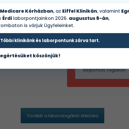
zése csontritkulás gyanúja
ek kivizsgálására javasolt.
Medicare Kórházban
, az
Eiffel Klinikán
, valamint
Egr
s
Érdi
laborpontjainkon 2026.
augusztus 8-án
,
zombaton is várjuk Ügyfeleinket.
orcsomag
Online
Többi klinikánk és laborpontunk zárva tart.
foglalás
egértésüket köszönjük!
gálatra?
Időpontot foglalok!
Tovább a laborvizsgálati árlistára