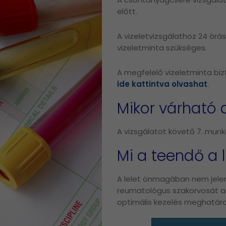
előtt.
A vizeletvizsgálathoz 24 órás
vizeletminta szükséges.
A megfelelő vizeletminta bi
ide kattintva olvashat
.
Mikor várható
A vizsgálatot követő 7. mun
Mi a teendő a 
A lelet önmagában nem jelen
reumatológus szakorvosát a 
optimális kezelés meghatár