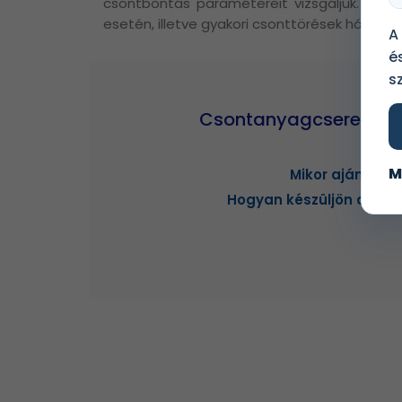
csontbontás paramétereit vizsgáljuk. Elvég
esetén, illetve gyakori csonttörések hátterén
A
é
s
Csontanyagcsere lab
M
Mikor ajánlott?
Hogyan készüljön a vizs