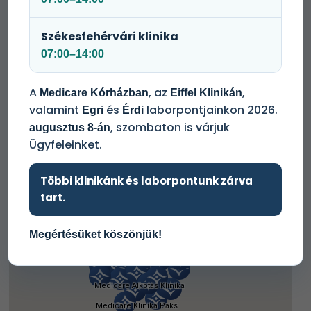
Székesfehérvári klinika
07:00–14:00
A
, az
,
Medicare Kórházban
Eiffel Klinikán
valamint
és
laborpontjainkon 2026.
Egri
Érdi
, szombaton is várjuk
augusztus 8-án
Ügyfeleinket.
Többi klinikánk és laborpontunk zárva
tart.
Megértésüket köszönjük!