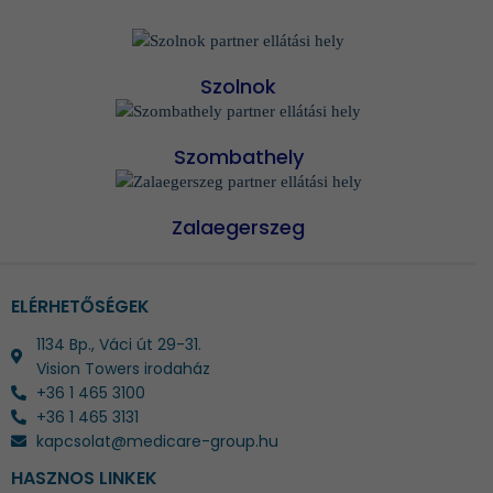
Szolnok
Szombathely
Zalaegerszeg
ELÉRHETŐSÉGEK
1134 Bp., Váci út 29-31.
Vision Towers irodaház
+36 1 465 3100
+36 1 465 3131
kapcsolat@medicare-group.hu
HASZNOS LINKEK