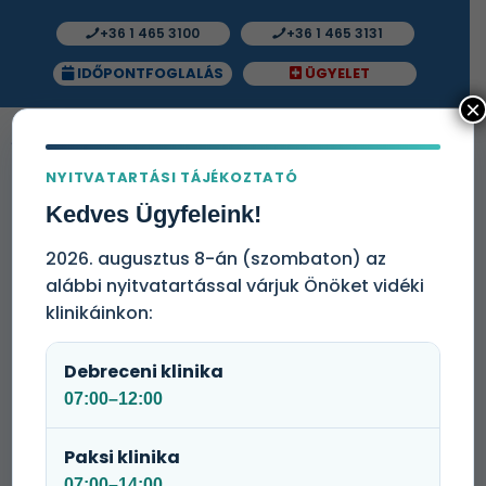
+36 1 465 3100
+36 1 465 3131
IDŐPONTFOGLALÁS
ÜGYELET
×
NYITVATARTÁSI TÁJÉKOZTATÓ
Klinikáink
Kedves Ügyfeleink!
Magyarországon számos járóbeteg-klinikával, 400
2026. augusztus 8-án (szombaton) az
szerződött partnerrel, Kórházzal és Fejlett
alábbi nyitvatartással várjuk Önöket vidéki
Diagnosztikai Központtal állunk Ügyfeleink
rendelkezésére. Szolgáltatásainknál a maximális
klinikáinkon:
kényelem, a gyors időpontfoglalás és a magas
minőségű ellátás egyaránt garantált. Jelenleg 1300
Debreceni klinika
cég teljes körű egészségügyi ellátását biztosítjuk.
07:00–12:00
Paksi klinika
07:00–14:00