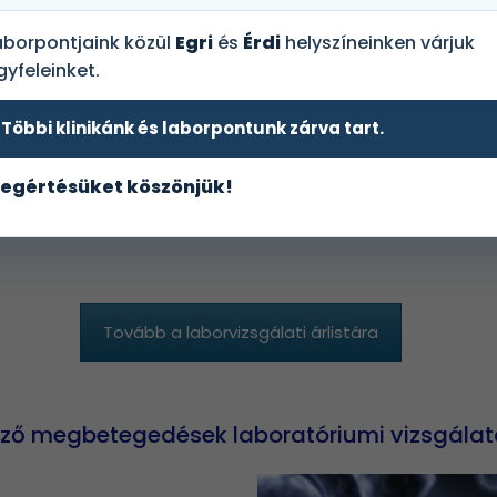
Online
aborpontjaink közül
Egri
és
Érdi
helyszíneinken várjuk
gyfeleinket.
foglalás
 laborcsomag
Többi klinikánk és laborpontunk zárva tart.
omag?
Időpontot foglalok!
egértésüket köszönjük!
gálatra?
Tovább a laborvizsgálati árlistára
rtőző megbetegedések laboratóriumi vizsgála