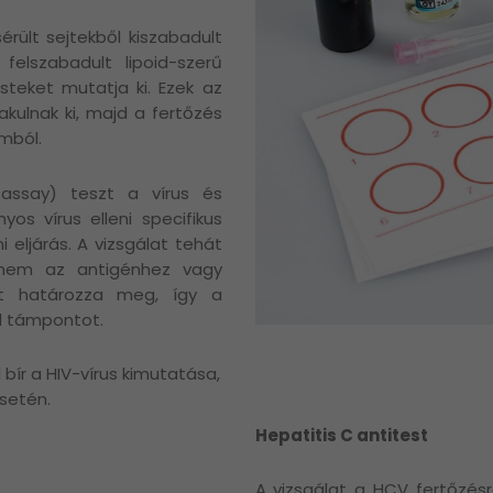
rült sejtekből kiszabadult
felszabadult lipoid-szerű
steket mutatja ki. Ezek az
akulnak ki, majd a fertőzés
mból.
assay) teszt a vírus és
yos vírus elleni specifikus
 eljárás. A vizsgálat tehát
nem az antigénhez vagy
át határozza meg, így a
d támpontot.
bír a HIV-vírus kimutatása,
esetén.
Hepatitis C antitest
A vizsgálat a HCV fertőzés