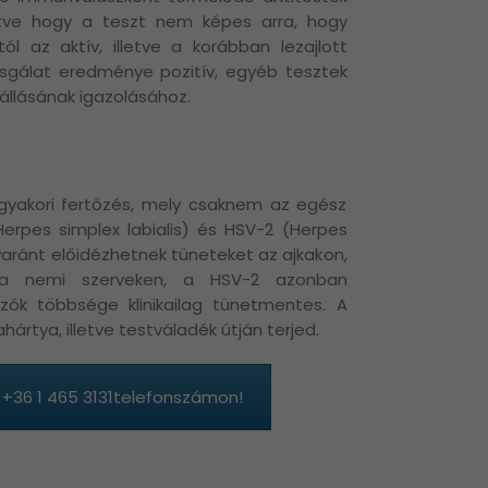
intve hogy a teszt nem képes arra, hogy
 az aktív, illetve a korábban lezajlott
zsgálat eredménye pozitív, egyéb tesztek
állásának igazolásához.
gyakori fertőzés, mely csaknem az egész
(Herpes simplex labialis) és HSV-2 (Herpes
gyaránt előidézhetnek tüneteket az ajkakon,
 a nemi szerveken, a HSV-2 azonban
ozók többsége klinikailag tünetmentes. A
hártya, illetve testváladék útján terjed.
 +36 1 465 3131telefonszámon!