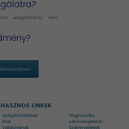
sgálatra?
iumi vizsgálatához nem
edmény?
telefonszámon!
HASZNOS LINKEK
Szolgáltatóhelyek
Diagnosztika
Árak
Laborvizsgálatok
Vállalatoknak
Szakrendelések