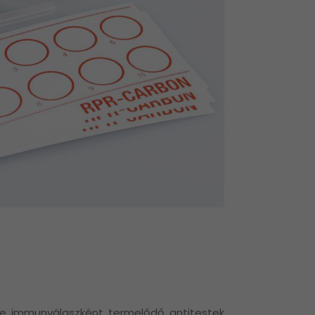
re immunválaszként termelődő antitestek