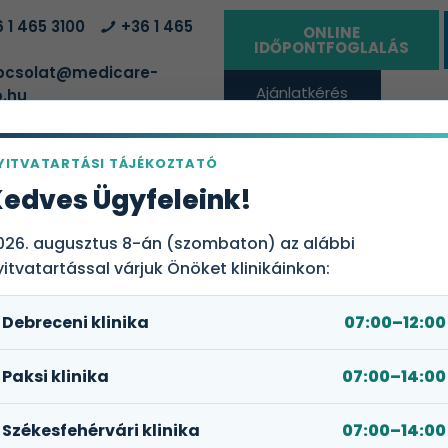
 1 465 3100
+36 1 465
ONLINE
IDŐPONTFOGLALÁS
csolat@medicare-
Ajánlatkérés
.hu
vállalatoknak
YITVATARTÁSI TÁJÉKOZTATÓ
ÁLTATÓHELYEK
EGÉSZSÉGBIZTOSÍTÁSI CSOMAGOK
RÓLUN
edves Ügyfeleink!
026. augusztus 8-án (szombaton) az alábbi
yitvatartással várjuk Önöket klinikáinkon:
Debreceni klinika
07:00–12:00
ek laborvizsgálata
Paksi klinika
07:00–14:00
izsgálata során a fertőző
Székesfehérvári klinika
07:00–14:00