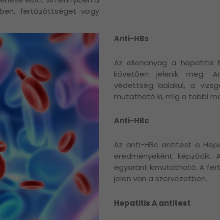
tben, fertőzöttséget vagy
Anti-HBs
Az ellenanyag a hepatitis 
követően jelenik meg. A
védettség kialakul, a vizs
mutatható ki, míg a többi ma
Anti-HBc
Az anti-HBc antitest a Hepa
eredményeként képződik. A
egyaránt kimutatható. A fer
jelen van a szervezetben.
Hepatitis A antitest