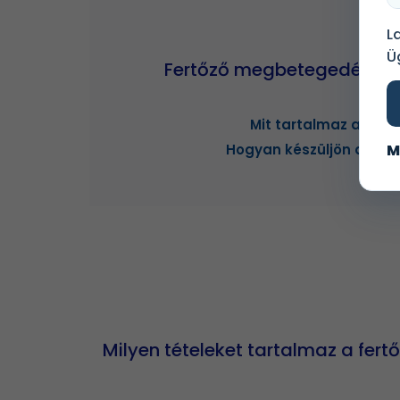
L
Ü
Fertőző megbetegedések
Mit tartalmaz a cs
M
Hogyan készüljön a vizs
Milyen tételeket tartalmaz a fe