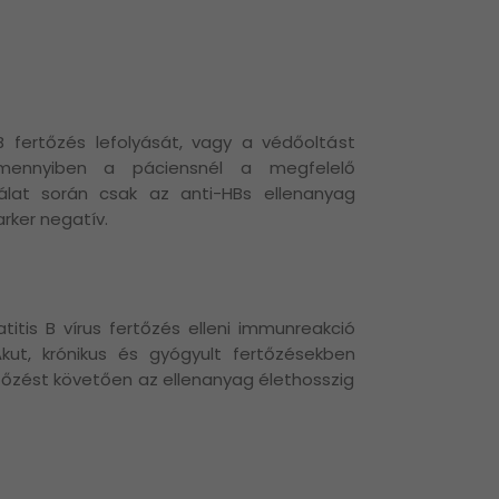
B fertőzés lefolyását, vagy a védőoltást
mennyiben a páciensnél a megfelelő
gálat során csak az anti-HBs ellenanyag
rker negatív.
titis B vírus fertőzés elleni immunreakció
kut, krónikus és gyógyult fertőzésekben
tőzést követően az ellenanyag élethosszig