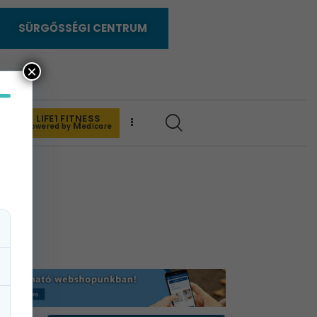
SÜRGŐSSÉGI CENTRUM
×
LIFE1 FITNESS
K
M
powered by
edicare