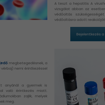
A teszt a hepatitis A vírus
vizsgálat abban az esetben 
védőoltás szükségességét
védőoltásra adott reakcióját 
Bejelentkezés a
rjedő
megbetegedésnek, a
agy vérbaj) nemi érintkezéssel
tt anyánál a gyermek is
al való érintkezés miatt.
diumokban zajlik, melyek
nek meg.