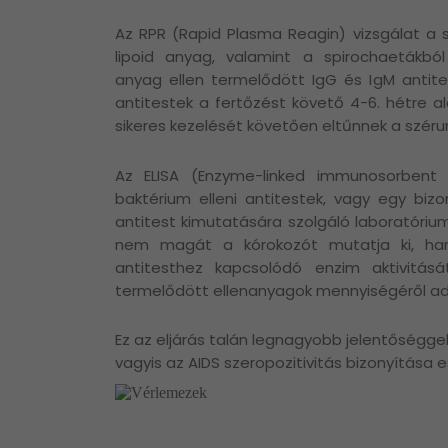
Az RPR (Rapid Plasma Reagin) vizsgálat a sé
lipoid anyag, valamint a spirochaetákból 
anyag ellen termelődött IgG és IgM antite
antitestek a fertőzést követő 4-6. hétre al
sikeres kezelését követően eltűnnek a széru
Az ELISA (Enzyme-linked immunosorbent 
baktérium elleni antitestek, vagy egy bizon
antitest kimutatására szolgáló laboratóriumi
nem magát a kórokozót mutatja ki, ha
antitesthez kapcsolódó enzim aktivitás
termelődött ellenanyagok mennyiségéről a
Ez az eljárás talán legnagyobb jelentőséggel 
vagyis az AIDS szeropozitivitás bizonyítása 