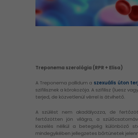
Treponema szerológia (RPR + Elisa)
A Treponema pallidum
a
szexuális úton te
szifilisznek a kórokozója. A szifilisz (luesz v
terjed, de közvetlenül vérrel is átvihető.
A szülést nem akadályozza, de fertőzö
fertőzötten jön világra, a szülőcsatornáv
Kezelés nélkül a betegség különböző stá
mindegyikében jellegzetes bőrtünetek jelen