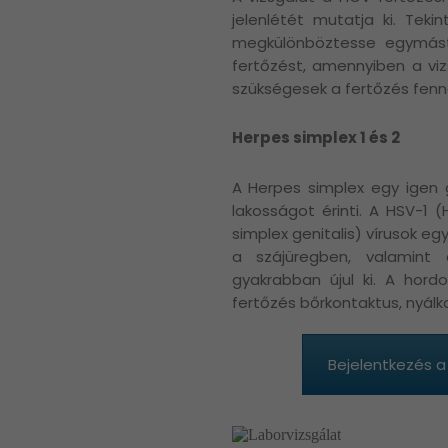
jelenlétét mutatja ki. Tek
megkülönböztesse egymástól
fertőzést, amennyiben a vi
szükségesek a fertőzés fenn
Herpes simplex 1 és 2
A Herpes simplex egy igen 
lakosságot érinti. A HSV-1 
simplex genitalis) vírusok e
a szájüregben, valamint
gyakrabban újul ki. A hord
fertőzés bőrkontaktus, nyálka
Bejelentkezés a