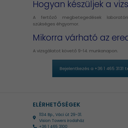
Hogyan készüljek a viz
A fertőző megbetegedések laboratór
szükséges éhgyomor.
Mikorra várható az er
A vizsgálatot követő 9-14. munkanapon.
Bejelentkezés a +36 1 465 3131 
ELÉRHETŐSÉGEK
1134 Bp., Váci út 29-31.
Vision Towers irodaház
+36 1 465 3100