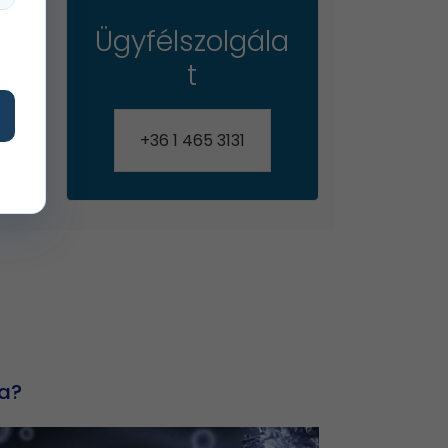
Ügyfélszolgála
t
+36 1 465 3131
ta?