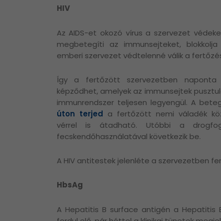
HIV
Az AIDS-et okozó vírus a szervezet védeke
megbetegíti az immunsejteket, blokkolj
emberi szervezet védtelenné válik a fertőz
Így a fertőzött szervezetben naponta a
képződhet, amelyek az immunsejtek pusztul
immunrendszer teljesen legyengül. A bet
úton terjed
a fertőzött nemi váladék köz
vérrel is átadható. Utóbbi a drogf
fecskendőhasználatával következik be.
A HIV antitestek jelenléte a szervezetben fer
HbsAg
A Hepatitis B surface antigén a Hepatitis 
fordul elő, pár héttel a klinikai tünetek meg