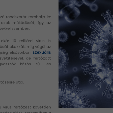
ző rendszerét rombolja le:
a azok működését, így az
ésekkel szemben.
kár 10 milliárd vírus is
ását okozzák, míg végül az
egség elsősorban
szexuális
vetítésével, de fertőzött
ogyasztók közös tű- és
tőzésre utal.
B vírus fertőzést követően
jelenése előtt. Amennyiben a