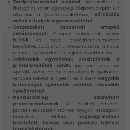
Térdprotézisműtét azonnal
: Amennyiben a
kivizsgálás során egészségi állapota alapján Ön
alkalmas a protézisbeültetésre,
várakozás
nélkül el tudjuk végezni a műtétet
.
Összeszokott, tapasztalt ortopéd
sebészcsapat:
Ortopéd sebészeink neves
külföldi és hazai protéziscentrumokban
képződtek, több száz protézisműtéttel a hátuk
mögött, így Ön a lehető legjobb kezekben van.
Sebészeink egymásnak asszisztálnak a
protézisműtétek során
, így nem csak az
operáló orvos, de az asszisztens is gyakorlott
ortopéd sebész. Mit jelent ez Önnek?
Nagyobb
biztonságot, gyorsabb műtétet, kevesebb
szövődményt.
Nemzetközileg bizonyított
protézisrendszerek:
Az általunk használt
protézisrendszerek számos Nyugati országban
bizonyított,
milliós nagyságrendben
beültetett, hosszú távú protézis túlélést
biztosító típusok.