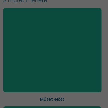
A műtét menete
műtét előtti szakorvosi konzultáció, ahol
megtörténik a konkrét műtéti javaslat
egyeztetés az Esetmenedzserrel
általános tájékoztatás
szükség esetén írásos árajánlat készítés
műtéti és előzetes kivizsgálási időpontok
foglalása
díjbekérő-díjfizetés
műtét előtti vizsgálatok elvégzése
érkezés a műtétre
Műtét előtt