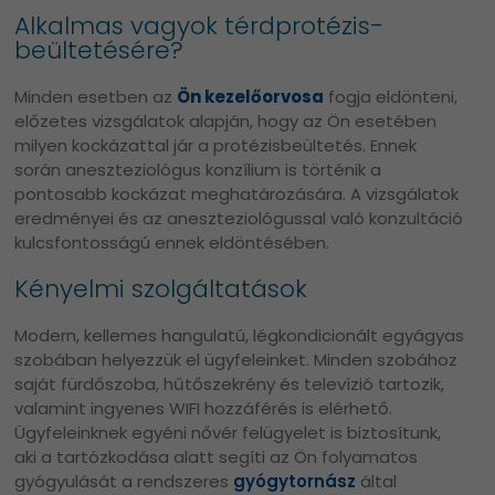
Alkalmas vagyok térdprotézis-
beültetésére?
Minden esetben az
Ön kezelőorvosa
fogja eldönteni,
előzetes vizsgálatok alapján, hogy az Ön esetében
milyen kockázattal jár a protézisbeültetés. Ennek
során aneszteziológus konzílium is történik a
pontosabb kockázat meghatározására. A vizsgálatok
eredményei és az aneszteziológussal való konzultáció
kulcsfontosságú ennek eldöntésében.
Kényelmi szolgáltatások
Modern, kellemes hangulatú, légkondicionált egyágyas
szobában helyezzük el ügyfeleinket. Minden szobához
saját fürdőszoba, hűtőszekrény és televízió tartozik,
valamint ingyenes WIFI hozzáférés is elérhető.
Ügyfeleinknek egyéni nővér felügyelet is biztosítunk,
aki a tartózkodása alatt segíti az Ön folyamatos
gyógyulását a rendszeres
gyógytornász
által