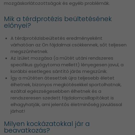
mozgáskorlátozottságok és egyéb problémák.
Mik a térdprotézis beültetésének
előnyei?
A térdprotézisbeültetés eredményeként
várhatóan az Ön fájdalmai csökkennek, sőt teljesen
megszűnhetnek.
Az ízület mozgása (a műtét utáni rendszeres
specifikus gyógytorna mellett) lényegesen javul, a
korábbi esetleges sántító járás megszűnik.
Így a műtéten átesettek újra teljesebb életet
élhetnek, bizonyos megkötésekkel sportolhatnak,
ezáltal egészségesebben élhetnek és a
rendszeresen szedett fájdalomcsillapítókat is
elhagyhatják, ami jelentős életminőség javulással
járhat!
Milyen kockázatokkal jár a
beavatkozás?