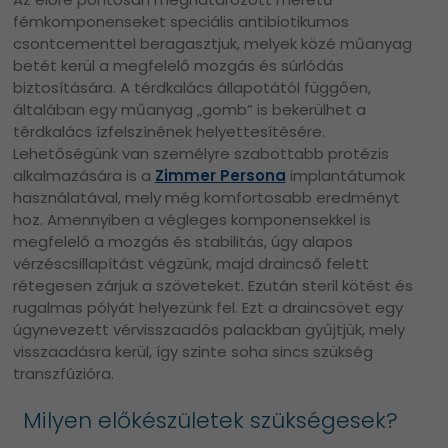
fémkomponenseket speciális antibiotikumos
csontcementtel beragasztjuk, melyek közé műanyag
betét kerül a megfelelő mozgás és súrlódás
biztosítására. A térdkalács állapotától függően,
általában egy műanyag „gomb” is bekerülhet a
térdkalács ízfelszínének helyettesítésére.
Lehetőségünk van személyre szabottabb protézis
alkalmazására is a
Zimmer Persona
implantátumok
használatával, mely még komfortosabb eredményt
hoz. Amennyiben a végleges komponensekkel is
megfelelő a mozgás és stabilitás, úgy alapos
vérzéscsillapítást végzünk, majd draincső felett
rétegesen zárjuk a szöveteket. Ezután steril kötést és
rugalmas pólyát helyezünk fel. Ezt a draincsövet egy
úgynevezett vérvisszaadós palackban gyűjtjük, mely
visszaadásra kerül, így szinte soha sincs szükség
transzfúzióra.
Milyen előkészületek szükségesek?