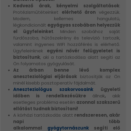
Kedvező árak, kényelmi szolgáltatások
:
Protézisműtéteinket
elérhető áron
végezzük.
Modern, kellemes hangulatú,
légkondicionált
egyágyas szobában helyezzük
el ügyfeleinket
. Minden szobához saját
fürdőszoba, hűtőszekrény és televízió tartozik,
valamint ingyenes WIFI hozzáférés is elérhető.
Ügyfeleinknek
egyéni nővér felügyeletet is
biztosítunk
, aki a tartózkodása alatt segíti az
Ön folyamatos gyógyulását.
Az árban benne lévő komplex
aneszteziológiai eljárások
biztosítják az Ön
minél kisebb posztoperatív fájdalmát.
Aneszteziológus szakorvosaink
ügyeleti
időben is rendelkezésükre
állnak
,
akik
esetleges probléma esetén
azonnal szakszerű
ellátást tudnak biztosítani!
A kórházi tartózkodás alatt
rendszeresen, akár
napi több
alkalommal
gyógytornászunk
segíti elő