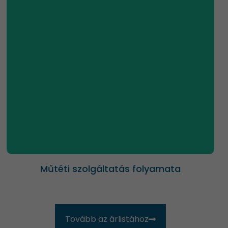
műtét
korházi tartózkodás és ellátás
tervezett szövettan
kontroll, varratszedés
Műtéti szolgáltatás folyamata
Tovább az árlistához