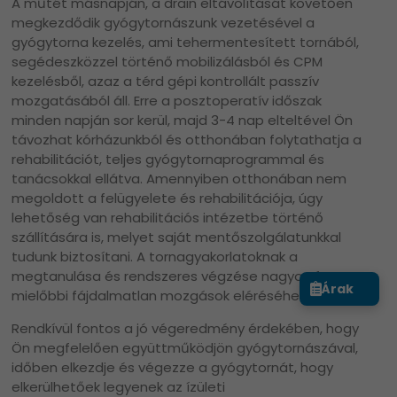
A műtét másnapján, a drain eltávolítását követően
megkezdődik gyógytornászunk vezetésével a
gyógytorna kezelés, ami tehermentesített tornából,
segédeszközzel történő mobilizálásból és CPM
kezelésből, azaz a térd gépi kontrollált passzív
mozgatásából áll. Erre a posztoperatív időszak
minden napján sor kerül, majd 3-4 nap elteltével Ön
távozhat kórházunkból és otthonában folytathatja a
rehabilitációt, teljes gyógytornaprogrammal és
tanácsokkal ellátva. Amennyiben otthonában nem
megoldott a felügyelete és rehabilitációja, úgy
lehetőség van rehabilitációs intézetbe történő
szállítására is, melyet saját mentőszolgálatunkkal
tudunk biztosítani. A tornagyakorlatoknak a
megtanulása és rendszeres végzése nagyon fontos a
Árak
mielőbbi fájdalmatlan mozgások eléréséhez.
Rendkívül fontos a jó végeredmény érdekében, hogy
Ön megfelelően együttműködjön gyógytornászával,
időben elkezdje és végezze a gyógytornát, hogy
elkerülhetőek legyenek az ízületi