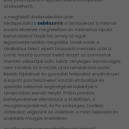
átvészelhető.
A megfelelő érzéstelenítés után
térdspecialista
sebész
eink
a térdízületet a minimál
invazív elveknek megfelelően ún. midvastus típusú
behatolásból tárják fel, amely az egyik
legszövetkímélőbb megoldás. Ennek során a
térdkalács felett ejtett hosszanti metszés után a
comb feszítő izomzat belső részét az izomrostok
mentén választjuk szét, tehát tényleges izomátvágás
nem történik. Ez a műtét utáni rehabilitáció során
kisebb fájdalmat és gyorsabb felépülést eredményez.
A kopott porcfelszíneket ezután eltávolítjuk és
speciális sablonok segítségével kialakítjuk a
térdprotézis leendő helyét. Próba protézis
behelyezésével ellenőrizzük a stabilitást, a
mozgásterjedelmet, és ha szükséges, további
oldásokat végezünk az ízületben a mind teljesebb és
stabilabb mozgás érdekében.
Az előre pontosan meghatározott méretű