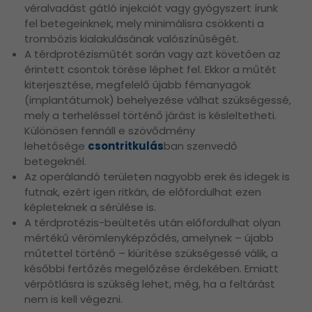
véralvadást gátló injekciót vagy gyógyszert írunk
fel betegeinknek, mely minimálisra csökkenti a
trombózis kialakulásának valószínűségét.
A térdprotézisműtét során vagy azt követően az
érintett csontok törése léphet fel. Ekkor a műtét
kiterjesztése, megfelelő újabb fémanyagok
(implantátumok) behelyezése válhat szükségessé,
mely a terheléssel történő járást is késleltetheti.
Különösen fennáll e szövődmény
lehetősége
csontritkulás
ban szenvedő
betegeknél.
Az operálandó területen nagyobb erek és idegek is
futnak, ezért igen ritkán, de előfordulhat ezen
képleteknek a sérülése is.
A térdprotézis-beültetés után előfordulhat olyan
mértékű vérömlenyképződés, amelynek – újabb
műtettel történő – kiürítése szükségessé válik, a
későbbi fertőzés megelőzése érdekében. Emiatt
vérpótlásra is szükség lehet, még, ha a feltárást
nem is kell végezni.