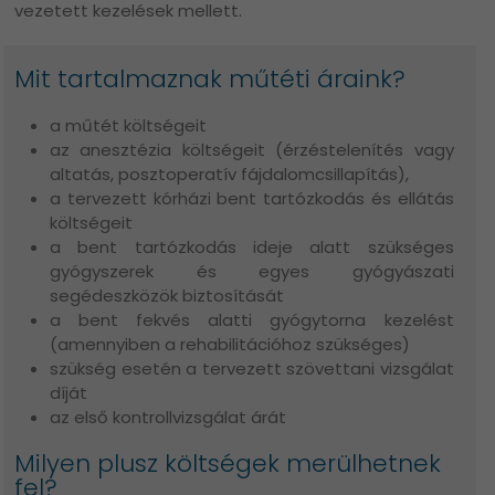
vezetett kezelések mellett.
Mit tartalmaznak műtéti áraink?
a műtét költségeit
az anesztézia költségeit (érzéstelenítés vagy
altatás, posztoperatív fájdalomcsillapítás),
a tervezett kórházi bent tartózkodás és ellátás
költségeit
a bent tartózkodás ideje alatt szükséges
gyógyszerek és egyes gyógyászati
segédeszközök biztosítását
a bent fekvés alatti gyógytorna kezelést
(amennyiben a rehabilitációhoz szükséges)
szükség esetén a tervezett szövettani vizsgálat
díját
az első kontrollvizsgálat árát
Milyen plusz költségek merülhetnek
fel?