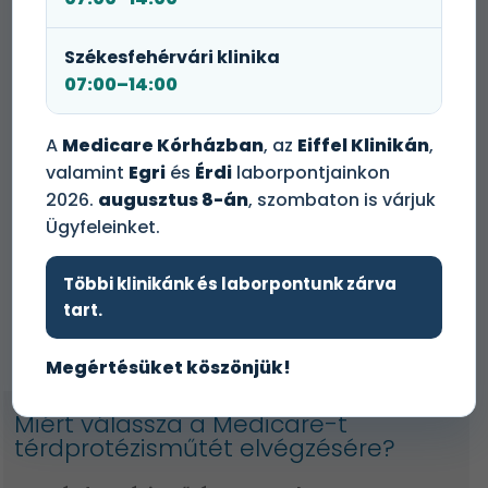
Online foglalás
Székesfehérvári klinika
07:00–14:00
Időpontot foglalok!
A
Medicare Kórházban
, az
Eiffel Klinikán
,
valamint
Egri
és
Érdi
laborpontjainkon
2026.
augusztus 8-án
, szombaton is várjuk
Ügyfeleinket.
Ügyfélszolgálat
Többi klinikánk és laborpontunk zárva
tart.
+36 1 465 3131
Megértésüket köszönjük!
Miért válassza a Medicare-t
térdprotézisműtét elvégzésére?