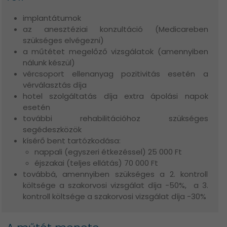
implantátumok
az anesztéziai konzultáció (Medicareben
szükséges elvégezni)
a műtétet megelőző vizsgálatok (amennyiben
nálunk készül)
vércsoport ellenanyag pozitivitás esetén a
vérválasztás díja
hotel szolgáltatás díja extra ápolási napok
esetén
további rehabilitációhoz szükséges
segédeszközök
kísérő bent tartózkodása:
nappali (egyszeri étkezéssel) 25 000 Ft
éjszakai (teljes ellátás) 70 000 Ft
továbbá, amennyiben szükséges a 2. kontroll
költsége a szakorvosi vizsgálat díja -50%, a 3.
kontroll költsége a szakorvosi vizsgálat díja -30%