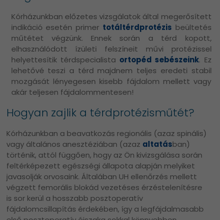
Kórházunkban előzetes vizsgálatok által megerősített
indikáció esetén primer
totáltérdprotézis
beültetés
műtétet végzünk. Ennek során a térd kopott,
elhasználódott ízületi felszíneit művi protézissel
helyettesítik térdspecialista
ortopéd sebészeink
. Ez
lehetővé teszi a térd majdnem teljes eredeti stabil
mozgását lényegesen kisebb fájdalom mellett vagy
akár teljesen fájdalommentesen!
Hogyan zajlik a térdprotézisműtét?
Kórházunkban a beavatkozás regionális (azaz spinális)
vagy általános anesztéziában (azaz
altatás
ban)
történik, attól függően, hogy az Ön kivizsgálása során
feltérképezett egészségi állapota alapján melyiket
javasolják orvosaink. Általában UH ellenőrzés mellett
végzett femorális blokád vezetéses érzéstelenítésre
is sor kerül a hosszabb posztoperatív
fájdalomcsillapítás érdekében, így a legfájdalmasabb
első posztoperatív éjszaka sokkal könnyebben