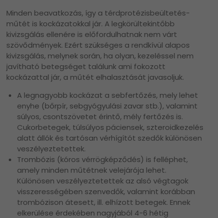
Minden beavatkozás, így a térdprotézisbeültetés-
műtét is kockázatokkal jár. A legkörültekintőbb
kivizsgálás ellenére is előfordulhatnak nem várt
szövődmények. Ezért szükséges a rendkívül alapos
kivizsgálás, melynek során, ha olyan, kezeléssel nem
javítható betegséget találunk ami fokozott
kockázattal jár, a műtét elhalasztását javasoljuk.
A legnagyobb kockázat a sebfertőzés, mely lehet
enyhe (bőrpír, sebgyógyulási zavar stb.), valamint
súlyos, csontszövetet érintő, mély fertőzés is.
Cukorbetegek, túlsúlyos páciensek, szteroidkezelés
alatt állók és tartósan vérhígítót szedők különösen
veszélyeztetettek.
Trombózis (kóros vérrögképződés) is felléphet,
amely minden műtétnek velejárója lehet.
Különösen veszélyeztetettek az alsó végtagok
visszerességében szenvedők, valamint korábban
trombózison átesett, ill. elhízott betegek. Ennek
elkerülése érdekében nagyjából 4-6 hétig