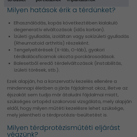
Milyen hatások érik a térdünket?
Elhasználódás, kopás következtében kialakuló
degeneratív elváltozások (idős korban).
Ízületi gyulladás, izoláltan vagy sokízületi gyulladás
(Rheumatoid arthritis) részeként.
Tengelyeltérések (X-láb, O-láb), gyakori
térdkalácsficamok okozta porckárosodások.
Balesetből eredő térdelváltozások (instabilitás,
ízületi törések, stb.).
Ezek alapján, ha a konzervatív kezelés ellenére a
mindennapi életben a járás fájdalmat okoz, illetve az
éjszakát sem tudja már átaludni fájdalmai miatt,
szükséges ortopéd szakorvosi vizsgálata, mely alapján
eldől, hogy milyen műtéti kezelésre lehet szüksége,
mely jelentheti a térdprotézis-beültetést is.
Milyen térdprotézisműtéti eljárást
végzünk?