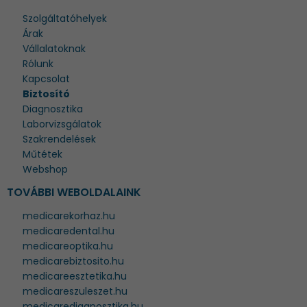
Szolgáltatóhelyek
Árak
Vállalatoknak
Rólunk
Kapcsolat
Biztosító
Diagnosztika
Laborvizsgálatok
Szakrendelések
Műtétek
Webshop
TOVÁBBI WEBOLDALAINK
medicarekorhaz.hu
medicaredental.hu
medicareoptika.hu
medicarebiztosito.hu
medicareesztetika.hu
medicareszuleszet.hu
medicarediagnosztika.hu