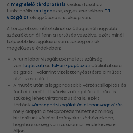
A
megfelelő térdprotézis
kiválasztásához
funkcionális
röntgen
ekre, egyes esetekben
CT
vizsgálat
elvégzésére is szükség van.
A térdprotézisműtéteknél az átlagosnál nagyobb
százalékban áll fenn a fertőzés veszélye, ezért minél
teljesebb kivizsgálásra van szükség ennek
megelőzése érdekében:
A rutin labor vizsgálatok mellett szükség
van
fogászati
és
fül-orr-gégészeti
góckutatásra
és garat-, valamint vizelettenyésztésre a műtét
elvégzése előtt.
A műtét után a leggondosabb vérzéscsillapítás és
fentebb említett vérvisszaforgatás ellenére is
szükség lehet vértranszfúzióra is, ezért
történik
vércsoportvizsgálat és ellenanyagszűrés
,
mely alapján a térdprotézisműtéthez mindig
biztosítunk vérkészítményeket kórházunkban,
hogyha szükség van rá, azonnal rendelkezésre
álljon.