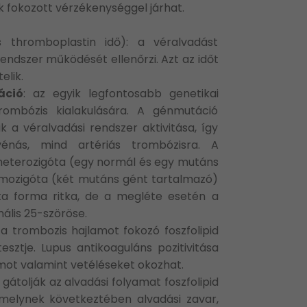
k fokozott vérzékenységgel járhat.
is thromboplastin idő): a véralvadást
endszer működését ellenőrzi. Azt az időt
elik.
áció
: az egyik legfontosabb genetikai
trombózis kialakulására. A génmutáció
 a véralvadási rendszer aktivitása, így
nás, mind artériás trombózisra. A
 heterozigóta (egy normál és egy mutáns
mozigóta (két mutáns gént tartalmazó)
a forma ritka, de a megléte esetén a
ális 25-szöröse.
 a trombozis hajlamot fokozó foszfolipid
tesztje. Lupus antikoaguláns pozitivitása
amot valamint vetéléseket okozhat.
: gátolják az alvadási folyamat foszfolipid
, melynek következtében alvadási zavar,