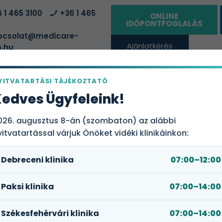
 1 465 3100
+36 1 465
ONLINE
IDŐPONTFOGLALÁS
csolat@medicare-
Ajánlatkérés
.hu
vállalatoknak
YITVATARTÁSI TÁJÉKOZTATÓ
ÁLTATÓHELYEK
EGÉSZSÉGBIZTOSÍTÁSI CSOMAGOK
RÓLUN
edves Ügyfeleink!
026. augusztus 8-án (szombaton) az alábbi
yitvatartással várjuk Önöket vidéki klinikáinkon:
Debreceni klinika
07:00–12:00
ózisra való hajlam) vizsgál
Paksi klinika
07:00–14:00
adási zavarok kivizsgálását
zist (vérrög képződést,
Székesfehérvári klinika
07:00–14:00