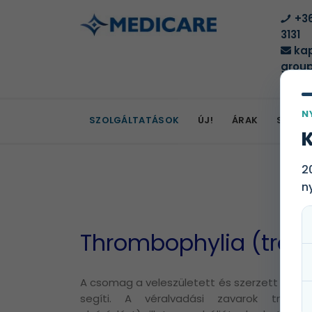
+36
3131
kap
group
N
SZOLGÁLTATÁSOK
ÚJ!
ÁRAK
SZOLG
K
2
n
Thrombophylia (tromb
A csomag a veleszületett és szerzett véralv
segíti. A véralvadási zavarok trombó