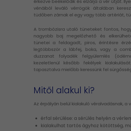
érkezve beékelődik és elzárja a vér útját. Ilye
vénáiból leváló vérrögök általában keres
tüdőben zárnak el egy vagy több artériát, t
A trombózisra utaló tüneteket fontos, hog
nagyobb baj megelőzhető és elkerülhető
tünetei a feldagadt, piros, érintésre ér
legtöbbször a lábfej, boka, vagy a comb
duzzanat folyadék felgyülemlés (ödém
kezeletlenül később fekélyek kialakulás
tapasztalva mielőbb keressünk fel sürgősségi
Mitől alakul ki?
Az érpályán belül kialakuló véralvadásnak, a 
érfal sérülése: a sérülés helyén a vé
kialakulhat tartós ágyhoz kötöttség, mű