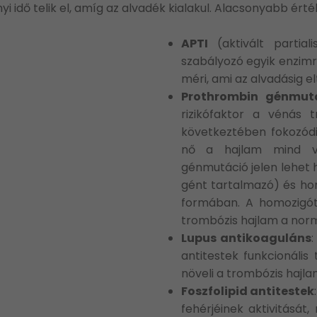
idő telik el, amíg az alvadék kialakul. Alacsonyabb érté
APTI
(aktivált partial
szabályozó egyik enzimr
méri, ami az alvadásig elt
Prothrombin génmut
rizikófaktor a vénás 
következtében fokozódik
nő a hajlam mind vé
génmutáció jelen lehet
gént tartalmazó) és ho
formában. A homozigót
trombózis hajlam a norm
Lupus antikoaguláns
:
antitestek funkcionális 
növeli a trombózis hajl
Foszfolipid antitestek
fehérjéinek aktivitását