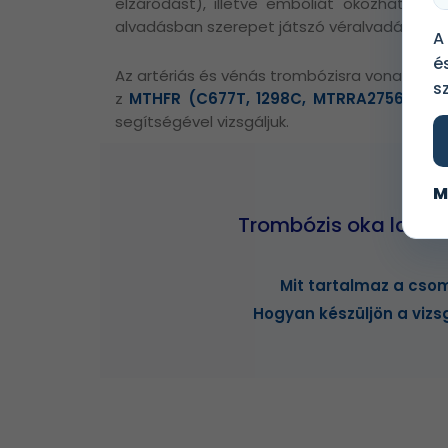
elzáródást), illetve embóliát okozhatnak
alvadásban szerepet játszó véralvadási fakt
A
é
Az artériás és vénás trombózisra vonatkozó 
s
z
MTHFR (C677T, 1298C, MTRRA2756G, MT
segítségével vizsgáljuk.
M
Trombózis oka labo
Mit tartalmaz a cs
Hogyan készüljön a vizs