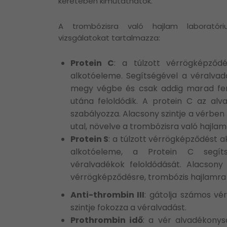
keretében kimutathatók.
A trombózisra való hajlam laborató
vizsgálatokat tartalmazza:
Protein C
: a túlzott vérrögképződ
alkotóeleme. Segítségével a véralvad
megy végbe és csak addig marad fen
utána feloldódik. A protein C az alv
szabályozza. Alacsony szintje a vérben
utal, növelve a trombózisra való hajlam
Protein S
: a túlzott vérrögképződést 
alkotóeleme, a Protein C segít
véralvadékok feloldódását. Alacsony 
vérrögképződésre, trombózis hajlamra 
Anti-thrombin III
: gátolja számos vé
szintje fokozza a véralvadást.
Prothrombin idő
: a vér alvadékonys