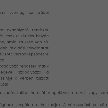
riumi csomag az alábbi
ést akadályozó rendszer
ás csak a sérülés helyén
n, amíg szükség van rá,
adék feloldási folyamatát
 túlzott vérrögképződésre
ot.
akadályozó rendszer másik
ségével szabályozza a
szintje a vérben túlzott
utal.
ralvadási faktor hatását, megelőzve a túlzott vagy nem
ágának vizsgálatára használják. A véralvadást beindí