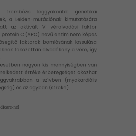
 trombózis leggyakoribb genetikai
nek, a Leiden-mutációnak kimutatására
att az aktivált V. véralvadási faktor
lt protein C (APC) nevű enzim nem képes
lősegítő faktorok bomlásának lassulása
knek fokozottan alvadékony a vére, így
.
 esetben nagyon kis mennyiségben van
emelkedett értéke érbetegséget okozhat
eggyakrabban a szívben (myokardiális
egség) és az agyban (stroke).