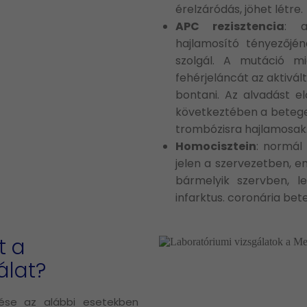
érelzáródás, jöhet létre.
APC rezisztencia
: a
hajlamosító tényezőjé
szolgál. A mutáció mi
fehérjeláncát az aktivá
bontani. Az alvadást e
következtében a betege
trombózisra hajlamosak
Homocisztein
: normál
jelen a szervezetben, 
bármelyik szervben, l
infarktus. coronária bet
t a
álat?
zése az alábbi esetekben