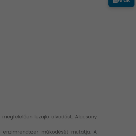
Árak
 megfelelően lezajló alvadást. Alacsony
tó enzimrendszer működését mutatja. A