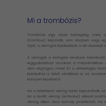
Mi a trombózis?
Trombózis egy olyan betegség, mely s
(trombus) képződik, ami részben vagy eg
útját. A vérrögök kialakulását a vér alvadási 
A vérrögök a keringési rendszer különböző 
leggyakrabban azonban a mélyvénákban al
alsó végtagon, mivel itt a vérkeringés könn
kialakulhat a felső vénákban is, ez azonba
könnyen kezelhető.
Ha a keletkező vérrög lazán kapcsolódik az 
és a levált vérrög (embolus) elkezd sodró
vérrög akkor okoz komoly problémát, ha 