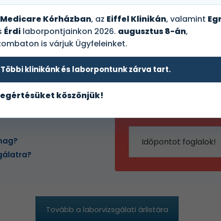
. A csomag tartalmazza az
orok és funkciójuk mérését.
Medicare Kórházban
, az
Eiffel Klinikán
, valamint
Egr
s
Érdi
laborpontjainkon 2026.
augusztus 8-án
,
genetikai hajlamot pedig a
zombaton is várjuk Ügyfeleinket.
R A66G) genetikai teszt
Többi klinikánk és laborpontunk zárva tart.
Online
egértésüket köszönjük!
foglalás
rcsomag
omag?
Időpontot foglalok!
gálatra?
Tovább a laborvizsgálati árlistára