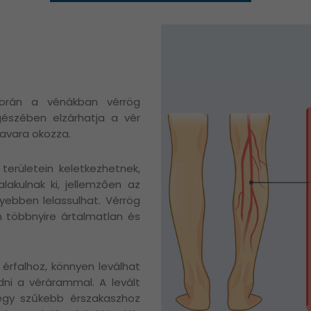
orán a vénákban vérrög
észében elzárhatja a vér
zavara okozza.
területein keletkezhetnek,
akulnak ki, jellemzően az
yebben lelassulhat. Vérrög
n többnyire ártalmatlan és
érfalhoz, könnyen leválhat
dni a vérárammal. A levált
egy szűkebb érszakaszhoz