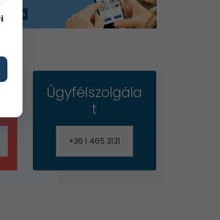
i
Ügyfélszolgála
t
+36 1 465 3131