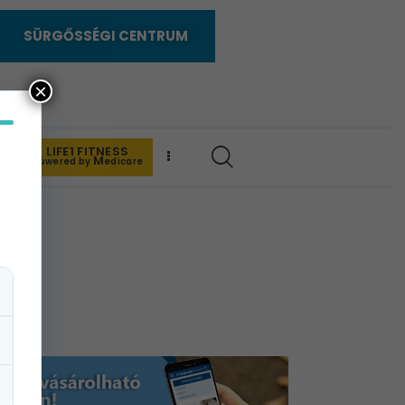
SÜRGŐSSÉGI CENTRUM
×
LIFE1 FITNESS
K
M
powered by
edicare
ata