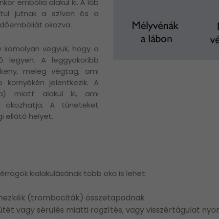
nkor embólia alakul ki. A láb
ztül jutnak a szíven és a
üdőembóliát okozva.
y komolyan vegyük, hogy a
 legyen. A leggyakoribb
zékeny, meleg végtag, ami
 környékén jelentkezik. A
a) miatt alakul ki, ami
át okozhatja. A tüneteket
 ellátó helyet.
vérrögök kialakulásának több oka is lehet:
rlemezkék (trombociták) összetapadnak
tét vagy sérülés miatti rögzítés, vagy visszértágulat ny