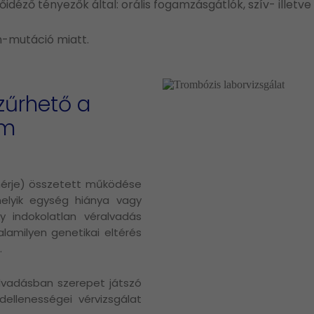
déző tényezők által: orális fogamzásgátlók, szív- illetv
en-mutáció miatt.
zűrhető a
am
ehérje) összetett működése
melyik egység hiánya vagy
y indokolatlan véralvadás
alamilyen genetikai eltérés
.
alvadásban szerepet játszó
ellenességei vérvizsgálat