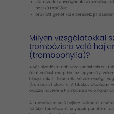
vér alvadékonyságának fokozódását elői
hosszú repülőút
öröklött genetikai eltérések: pl. a Leid
Milyen vizsgálatokkal s
trombózisra való hajl
(trombophylia)?
A vér alvadása több véralvadási faktor (f
által valósul meg. Ha az egyensúly vala
hibája miatt felbomlik, vérzékenység, vag
(trombózis) alakul ki. A hibákat általában v
okozza, növelve a trombózisra való hajlamot
A trombózisra való hajlam szűrhető, a vér
fehérje természetű anyagok genetikai rend