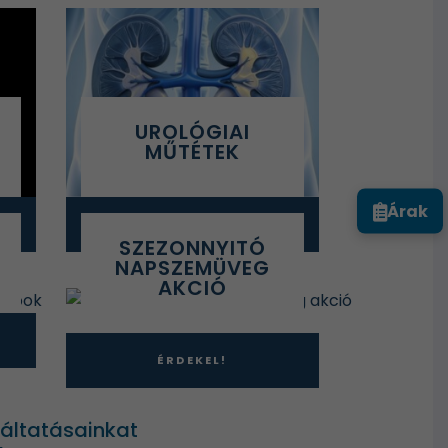
UROLÓGIAI
MŰTÉTEK
Árak
TOVÁBB
SZEZONNYITÓ
NAPSZEMÜVEG
AKCIÓ
ÉRDEKEL!
gáltatásainkat