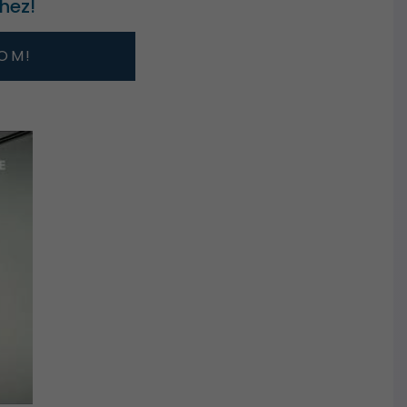
hez!
OM!