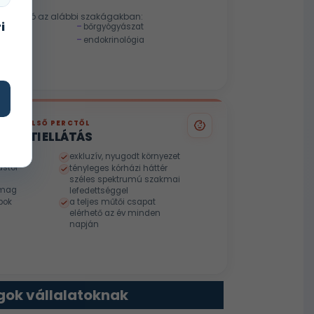
lnapra
nzultáció az alábbi szakágakban:
i
bőrgyógyászat
endokrinológia
EN AZ ELSŐ PERCTŐL
ÉSZETI ELLÁTÁS
exkluzív, nyugodt környezet
stól
tényleges kórházi háttér
széles spektrumú szakmai
omag
lefedettséggel
apok
a teljes műtői csapat
elérhető az év minden
napján
ok vállalatoknak