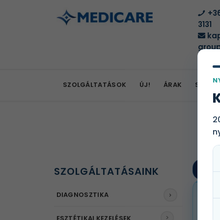
+36
3131
kap
group
N
SZOLGÁLTATÁSOK
ÚJ!
ÁRAK
SZOLG
K
2
n
SZOLGÁLTATÁSAINK
DIAGNOSZTIKA
VÉDJ
EG
EG
ESZTÉTIKAI KEZELÉSEK