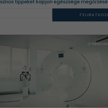
asznos tippeket kapjon egészsége megőrzésé
FELIRATKOZ