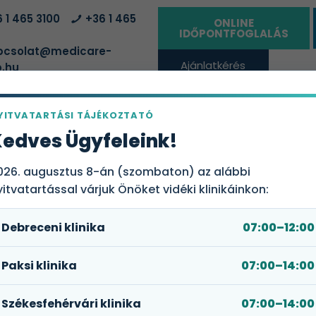
 1 465 3100
+36 1 465
ONLINE
IDŐPONTFOGLALÁS
csolat@medicare-
Ajánlatkérés
.hu
vállalatoknak
YITVATARTÁSI TÁJÉKOZTATÓ
ÁLTATÓHELYEK
EGÉSZSÉGBIZTOSÍTÁSI CSOMAGOK
RÓLUN
edves Ügyfeleink!
026. augusztus 8-án (szombaton) az alábbi
yitvatartással várjuk Önöket vidéki klinikáinkon:
Debreceni klinika
07:00–12:00
Sürgősségi Centrumunk hétvégén
Paksi klinika
07:00–14:00
E MEG, AMI A LEGFONTOSABB!
DIGITÁLIS EGÉSZS
YÉNI
TELEMEDICIN
Székesfehérvári klinika
07:00–14:00
ÉSZSÉGBIZTOSÍTÁSI