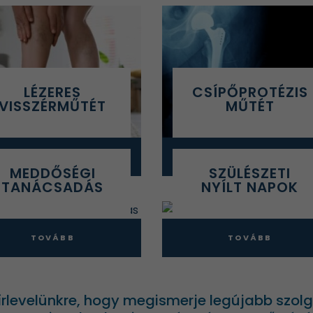
LÉZERES
CSÍPŐPROTÉZIS
VISSZÉRMŰTÉT
MŰTÉT
TOVÁBB
TOVÁBB
MEDDŐSÉGI
SZÜLÉSZETI
TANÁCSADÁS
NYÍLT NAPOK
TOVÁBB
TOVÁBB
hírlevelünkre, hogy megismerje legújabb szol