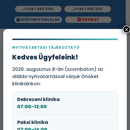
+36 1 465 3100
+36 1 465 3131
IDŐPONTFOGLALÁS
ÜGYELET
×
NYITVATARTÁSI TÁJÉKOZTATÓ
Végtag CT vizsgálat
Kedves Ügyfeleink!
A végtagok csontszerkezeti eltéréseinek és az
2026. augusztus 8-án (szombaton) az
ízületek degeneratív, csontos elváltozásainak
alábbi nyitvatartással várjuk Önöket
vizsgálati módszere a végtag CT, ami alkalmas a
sérülések okozta elváltozások és a csontdaganatok
klinikáinkon:
kimutatására is.
Debreceni klinika
Végtag CT-t alkalmazunk a combcsont – femur –, a
07:00–12:00
térd, a lábszár, a boka, a lábfej, a váll, a felkar, a
könyök, az alkar, a csukló és a kéz vizsgálatára
egyaránt.
Paksi klinika
07:00–14:00