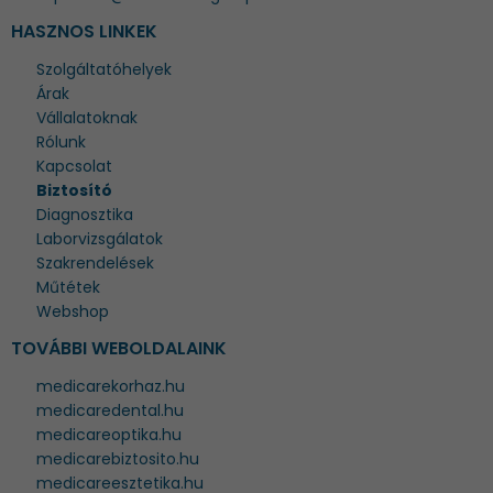
HASZNOS LINKEK
Szolgáltatóhelyek
Árak
Vállalatoknak
Rólunk
Kapcsolat
Biztosító
Diagnosztika
Laborvizsgálatok
Szakrendelések
Műtétek
Webshop
TOVÁBBI WEBOLDALAINK
medicarekorhaz.hu
medicaredental.hu
medicareoptika.hu
medicarebiztosito.hu
medicareesztetika.hu