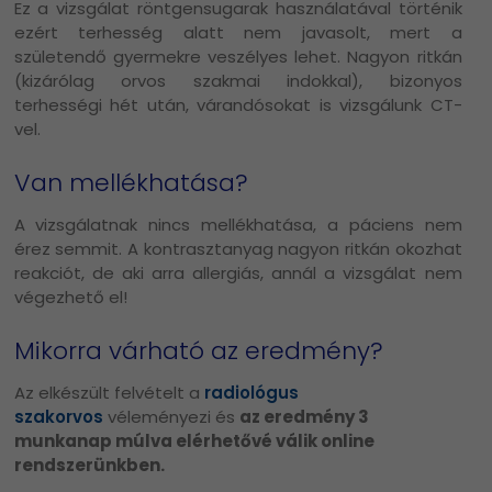
Ez a vizsgálat röntgensugarak használatával történik
ezért terhesség alatt nem javasolt, mert a
születendő gyermekre veszélyes lehet. Nagyon ritkán
(kizárólag orvos szakmai indokkal), bizonyos
terhességi hét után, várandósokat is vizsgálunk CT-
vel.
Van mellékhatása?
A vizsgálatnak nincs mellékhatása, a páciens nem
érez semmit. A kontrasztanyag nagyon ritkán okozhat
reakciót, de aki arra allergiás, annál a vizsgálat nem
végezhető el!
Mikorra várható az eredmény?
Az elkészült felvételt a
radiológus
szakorvos
véleményezi és
az eredmény 3
munkanap múlva elérhetővé válik online
rendszerünkben.