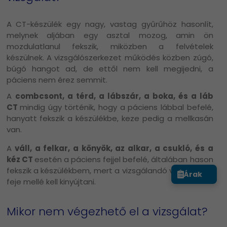
A CT-készülék egy nagy, vastag gyűrűhöz hasonlít,
melynek aljában egy asztal mozog, amin ön
mozdulatlanul fekszik, miközben a felvételek
készülnek. A vizsgálószerkezet működés közben zúgó,
búgó hangot ad, de ettől nem kell megijedni, a
páciens nem érez semmit.
A
combcsont, a térd, a lábszár, a boka, és a láb
CT
mindig úgy történik, hogy a páciens lábbal befelé,
hanyatt fekszik a készülékbe, keze pedig a mellkasán
van.
A
váll, a felkar, a könyök, az alkar, a csukló, és a
kéz CT
esetén a páciens fejjel befelé, általában hason
fekszik a készülékbem, mert a vizsgálandó végtagot a
Árak
feje mellé kell kinyújtani.
Mikor nem végezhető el a vizsgálat?