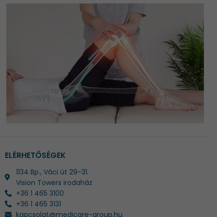
ELÉRHETŐSÉGEK
1134 Bp., Váci út 29-31.
Vision Towers irodaház
+36 1 465 3100
+36 1 465 3131
kapcsolat@medicare-group.hu