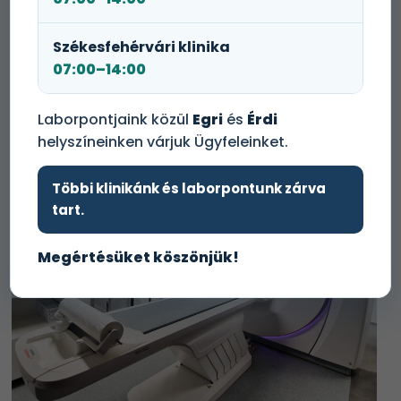
Időpontot foglalok!
Székesfehérvári klinika
07:00–14:00
+36 1 465 3131
Laborpontjaink közül
Egri
és
Érdi
helyszíneinken várjuk Ügyfeleinket.
Többi klinikánk és laborpontunk zárva
tart.
Megértésüket köszönjük!