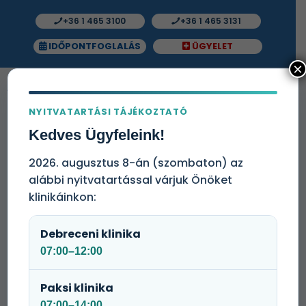
+36 1 465 3100
+36 1 465 3131
IDŐPONTFOGLALÁS
ÜGYELET
×
NYITVATARTÁSI TÁJÉKOZTATÓ
Kedves Ügyfeleink!
Medicare Gyógyszertárak
2026. augusztus 8-án (szombaton) az
Gyógyszertárainkban segítőkész és tapasztalt
alábbi nyitvatartással várjuk Önöket
szakemberek fogadnak minden kedves vásárlót.
klinikáinkon:
Szakképzett személyzetünk mindent megtesz a
lehető legjobb kiszolgálás érdekében.
Debreceni klinika
07:00–12:00
Patikáink jól megközelíthetőek autóval,
tömegközlekedéssel vagy akár gyalogosan egyaránt.
Paksi klinika
07:00–14:00