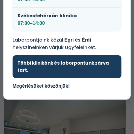
Székesfehérvári klinika
07:00–14:00
Laborpontjaink közül
és
Egri
Érdi
helyszíneinken várjuk Ügyfeleinket.
Többi klinikánk és laborpontunk zárva
tart.
Gyógyszertáraink
Megértésüket köszönjük!
Medicare Eiffel Gyógyszertár