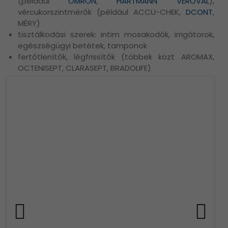
(például
OMRON
,
HARTMANN VEROVAL
),
vércukorszintmérők (például ACCU-CHEK,
DCONT
,
MÉRY)
tisztálkodási szerek: intim mosakodók, irrigátorok,
egészségügyi betétek, tamponok
fertőtlenítők, légfrissítők (többek közt AROMAX,
OCTENISEPT, CLARASEPT, BRADOLIFE)
Previ
Next