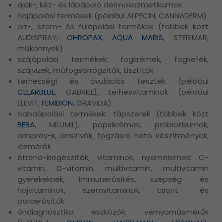
ajak-, kéz- és lábápoló dermokozmetikumok
hajápolási termékek (például ALPECIN, CANNADERM)
orr-, szem- és fülápolási termékek (többek közt
AUDISPRAY,
OHROPAX
,
AQUA MARIS
, STERIMAR,
műkönnyek)
szájápolási termékek: fogkrémek, fogkefék,
szájvizek, műfogsorrögzítők, tisztítók
terhességi és ovulációs tesztek (például
CLEARBLUE
, GABRIEL), terhesvitaminok (például
ELEVIT,
FEMIBION
, GRAVIDA)
babaápolási termékek: tápszerek (többek közt
BEBA
, MILUMIL), popsikrémek, probiotikumok,
orrspray-k, orrszívók, fogzásra ható készítmények,
lázmérők
étrend-kiegészítők, vitaminok, nyomelemek: C-
vitamin, D-vitamin, multivitamin, multivitamin
gyerekeknek, immunerősítés, szépség- és
hajvitaminok, szemvitaminok, csont- és
porcerősítők
öndiagnosztika eszközök: vérnyomásmérők