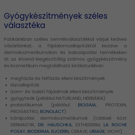
Gyógykészítmények széles
választéka
Patikáinkban széles termékválasztékkal várjuk kedves
Vásárlóinkat, a fájdalomcsillapítóktól kezdve a
dermokozmetikumokon és babaápolási termékeken
át az étrend-kiegészítőkig számos gyógykészítmény
és kozmetikum megtalálható kínálatunkban:
megfázás és felfázás elleni készítmények
lázcsillapítók
izom- és ízületi fájdalmak elleni készítmények
gyógyteák (például NATURLAND, HERBÁRIA)
probiotikumok (például
BIOGAIA
, PROTEXIN,
PROGASTRO,
BONOLACT
)
bőrápolási dermokozmetikumok (többek közt
DERMASTIR,
DR. HAUSCHKA
, ESTHEDERM,
LA ROCHE
POSAY
,
BIODERMA
,
EUCERIN
, CERAVE,
URIAGE
, VICHY)