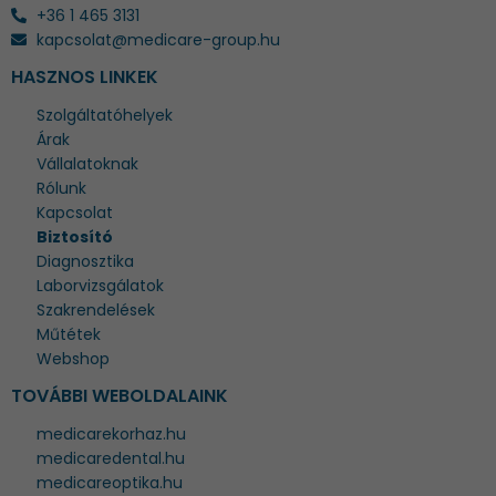
+36 1 465 3131
kapcsolat@medicare-group.hu
HASZNOS LINKEK
Szolgáltatóhelyek
Árak
Vállalatoknak
Rólunk
Kapcsolat
Biztosító
Diagnosztika
Laborvizsgálatok
Szakrendelések
Műtétek
Webshop
TOVÁBBI WEBOLDALAINK
medicarekorhaz.hu
medicaredental.hu
medicareoptika.hu