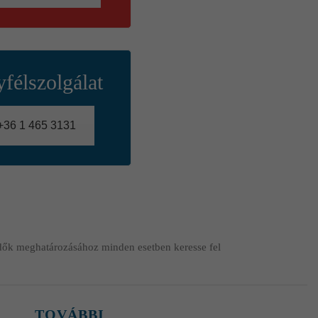
félszolgálat
+36 1 465 3131
endők meghatározásához minden esetben keresse fel
TOVÁBBI