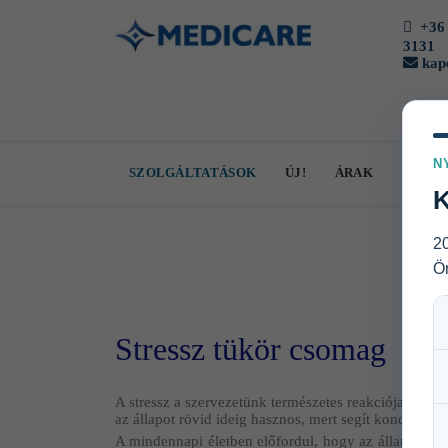
+36 
3131
kapc
N
SZOLGÁLTATÁSOK
ÚJ!
ÁRAK
SZOL
K
20
Ön
Stressz tükör csomag
A stressz a szervezetünk természetes reakciója a kih
az állapot rövid ideig hasznos, mert segít koncentrálni
A mindennapi életben előfordul, hogy az állandó nyo