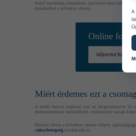
belső feszültség állandósul, szervezet nem tud vissza
kialakulhat a krónikus stressz.
A
l
Üg
Online fogla
Időpontot foglalok!
M
Miért érdemes ezt a csomag
A tartós stressz hatással van az idegrendszerre és
immunrendszer működésére, csökkentve annak képess
Hosszú távon a krónikus stressz súlyos egészségügyi
cukorbetegség
kockázatát is.