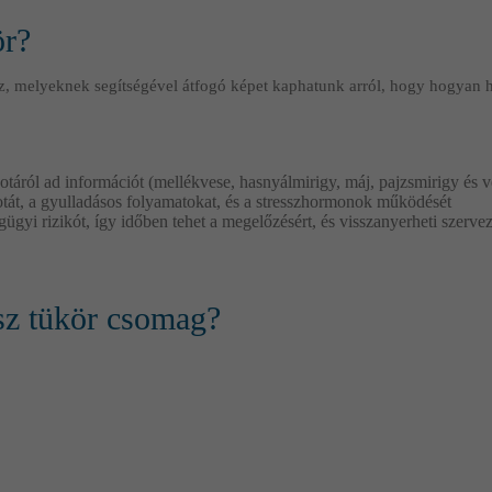
ör?
z, melyeknek segítségével átfogó képet kaphatunk arról, hogy hogyan ha
otáról ad információt (mellékvese, hasnyálmirigy, máj, pajzsmirigy és 
potát, a gyulladásos folyamatokat, és a stresszhormonok működését
gügyi rizikót, így időben tehet a megelőzésért, és visszanyerheti szerve
ssz tükör csomag?