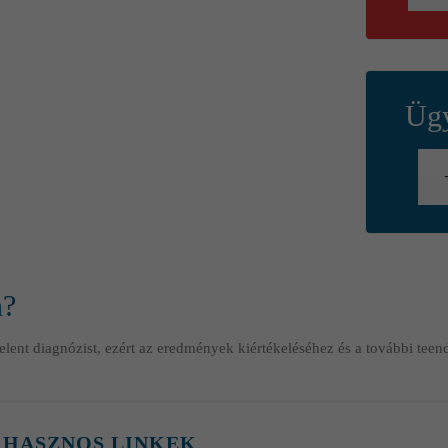
Ügy
n?
elent diagnózist, ezért az eredmények kiértékeléséhez és a további te
HASZNOS LINKEK