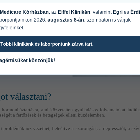
térni a nyugalmi állapotba és így
Medicare Kórházban
, az
Eiffel Klinikán
, valamint
Egri
és
Érdi
aborpontjainkon 2026.
augusztus 8-án
, szombaton is várjuk
yfeleinket.
lás
Többi klinikánk és laborpontunk zárva tart.
egértésüket köszönjük!
ot választani?
 a hormonháztartásra, ami közvetetten gyulladásos folyamatokat indíth
égét a fertőzések és betegségek elleni küzdelemben.
 problémákhoz vezethet, beleértve a szorongást, a depressziót, a szív-