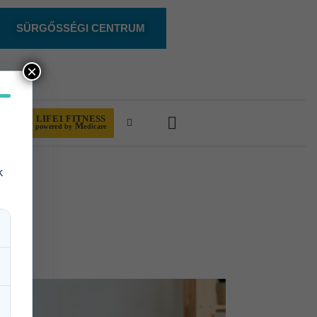
SÜRGŐSSÉGI CENTRUM
×
LIFE1 FITNESS
UNK
M
powered by
edicare
k