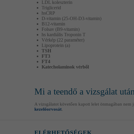
LDL koleszterin
Triglicerid
hsCRP
D-vitamin (25-OH-D3-vitamin)
B12-vitamin
Folsav (B9-vitamin)
hs kardiális Troponin T
Vérkép (22 paraméter)
Lipoprotein (a)
TSH
FT3
FT4
Katecholaminok vérből
Mi a teendő a vizsgálat utá
A vizsgálatot követően kapott lelet önmagában nem j
kezelőorvosát
.
ELÉRHETŐSÉGEK