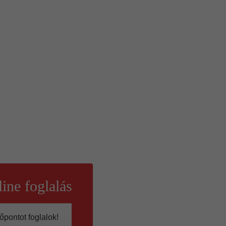
ine foglalás
őpontot foglalok!