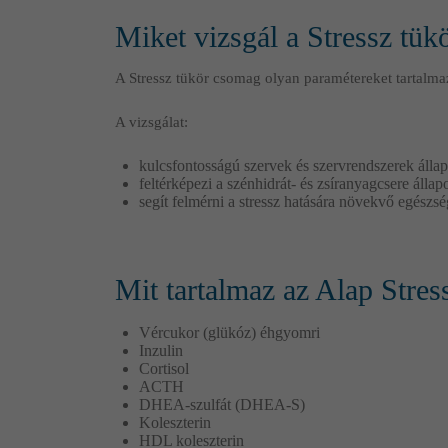
Miket vizsgál a Stressz tük
A Stressz tükör csomag olyan paramétereket tartalma
A vizsgálat:
kulcsfontosságú szervek és szervrendszerek állap
feltérképezi a szénhidrát- és zsíranyagcsere álla
segít felmérni a stressz hatására növekvő egészsé
Mit tartalmaz az Alap Stre
Vércukor (glükóz) éhgyomri
Inzulin
Cortisol
ACTH
DHEA-szulfát (DHEA-S)
Koleszterin
HDL koleszterin