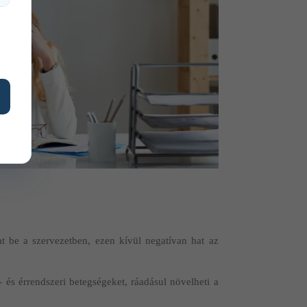
at be a szervezetben, ezen kívül negatívan hat az
 és érrendszeri betegségeket, ráadásul növelheti a