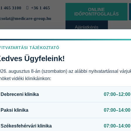
1 465 3100
+36 1 465
ONLINE
IDŐPONTFOGLALÁS
solat@medicare-group.hu
Ajánlatkérés
vállalatoknak
YITVATARTÁSI TÁJÉKOZTATÓ
GÁLTATÓHELYEK
EGÉSZSÉGBIZTOSÍTÁSI CSOMAGOK
RÓL
edves Ügyfeleink!
26. augusztus 8-án (szombaton) az alábbi nyitvatartással várju
öket vidéki klinikáinkon:
Debreceni klinika
07:00–12:00
Paksi klinika
07:00–14:00
ívásokra vagy fenyegetésekre. Ez
, teljesíteni és gyorsan reagálni.
Székesfehérvári klinika
07:00–14:00
más, és az elvárások hatására a