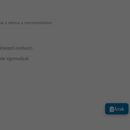
t a stressz a szervezetünkre.
vérképző rendszer)
zete egyensúlyát.
Árak