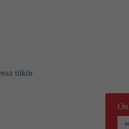
essz tükör
Onl
Id