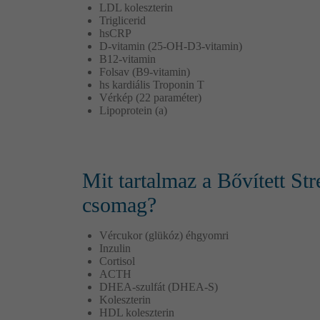
LDL koleszterin
Triglicerid
hsCRP
D-vitamin (25-OH-D3-vitamin)
B12-vitamin
Folsav (B9-vitamin)
hs kardiális Troponin T
Vérkép (22 paraméter)
Lipoprotein (a)
Mit tartalmaz a Bővített Str
csomag?
Vércukor (glükóz) éhgyomri
Inzulin
Cortisol
ACTH
DHEA-szulfát (DHEA-S)
Koleszterin
HDL koleszterin