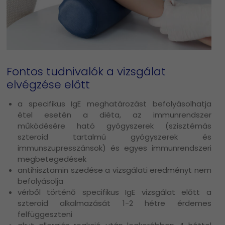
Fontos tudnivalók a vizsgálat
elvégzése előtt
a specifikus IgE meghatározást befolyásolhatja
étel esetén a diéta, az immunrendszer
működésére ható gyógyszerek (szisztémás
szteroid tartalmú gyógyszerek és
immunszupresszánsok) és egyes immunrendszeri
megbetegedések
antihisztamin szedése a vizsgálati eredményt nem
befolyásolja
vérből történő specifikus IgE vizsgálat előtt a
szteroid alkalmazását 1-2 hétre érdemes
felfüggeszteni