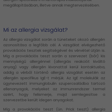
megállapításában, illetve annak megtervezésében.
Mi az allergia vizsgálat?
Az allergia vizsgálat során a tüneteket okozó allergén
azonosítása a legfőbb cél. A vizsgálat elvégezhető
provokációs tesztek segítségével és vérvétel útján is.
Míg a provokációs teszt során a szervezet (bőr) kis
mennyiségű allergénnel (allergiás reakciót kiváltó
anyag) vagy allergén kivonattal kerül kontaktusba,
addig a vérből történő allergia vizsgálat esetén az
allergén specifikus IgE-t mérjük. Az IgE molekulák az
úgynevezett immunglobulin szupercsaládba tartozó
ellenanyagok, melyeket az immunrendszer termel
azért, hogy felismerje, majd semlegesítse a
szervezetbe került idegen anyagokat.
Míg a provokációs teszt (ún. Prick teszt) allergia