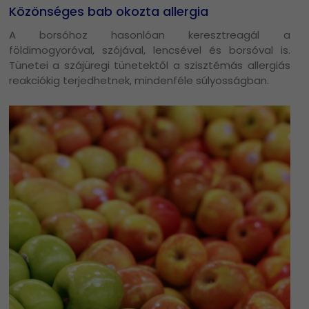
Közönséges bab okozta allergia
A borsóhoz hasonlóan keresztreagál a
földimogyoróval, szójával, lencsével és borsóval is.
Tünetei a szájüregi tünetektől a szisztémás allergiás
reakciókig terjedhetnek, mindenféle súlyosságban.