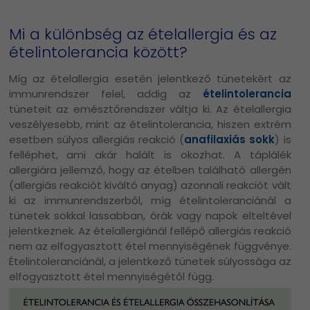
Mi a különbség az ételallergia és az
ételintolerancia között?
Míg az ételallergia esetén jelentkező tünetekért az
immunrendszer felel, addig az
ételintolerancia
tüneteit az emésztőrendszer váltja ki. Az ételallergia
veszélyesebb, mint az ételintolerancia, hiszen extrém
esetben súlyos allergiás reakció (
anafilaxiás sokk
) is
felléphet, ami akár halált is okozhat. A táplálék
allergiára jellemző, hogy az ételben található allergén
(allergiás reakciót kiváltó anyag) azonnali reakciót vált
ki az immunrendszerből, míg ételintoleranciánál a
tünetek sokkal lassabban, órák vagy napok elteltével
jelentkeznek. Az ételallergiánál fellépő allergiás reakció
nem az elfogyasztott étel mennyiségének függvénye.
Ételintoleranciánál, a jelentkező tünetek súlyossága az
elfogyasztott étel mennyiségétől függ.