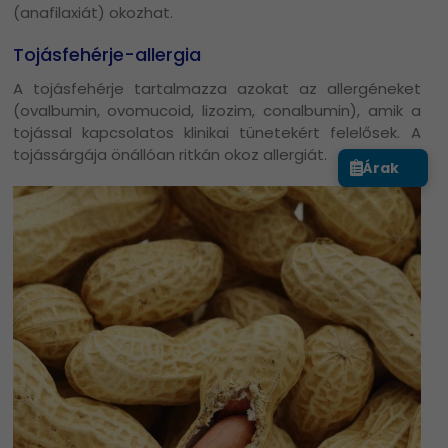
(anafilaxiát) okozhat.
Tojásfehérje-allergia
A tojásfehérje tartalmazza azokat az allergéneket
(ovalbumin, ovomucoid, lizozim, conalbumin), amik a
tojással kapcsolatos klinikai tünetekért felelősek. A
tojássárgája önállóan ritkán okoz allergiát.
Árak