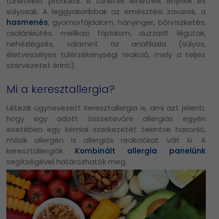
tüneteket produkál. A tünetek lehetnek enyhék és
súlyosak. A leggyakoribbak az emésztési zavarok, a
hasmenés
, gyomorfájdalom, hányinger, bőrviszketés,
csalánkiütés, mellkasi fájdalom, duzzadt légutak,
nehézlégzés, valamint az anafilaxia (súlyos,
életveszélyes túlérzékenységi reakció, mely a teljes
szervezetet érinti).
Mi a keresztallergia?
Létezik úgynevezett keresztallergia is, ami azt jelenti,
hogy egy adott összetevőre allergiás egyén
esetében egy kémiai szerkezetét tekintve hasonló,
másik allergén is allergiás reakciókat vált ki. A
keresztallergiák
Kombinált allergia panelünk
segítségével határozhatók meg.