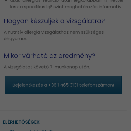
akut allergiás reakció után legkorábban 4 héttel
lesz a specifikus IgE szint meghatározás informatív
Hogyan készüljek a vizsgálatra?
A nutritív allergia vizsgálathoz nem szükséges
éhgyomor.
Mikor várható az eredmény?
A vizsgálatot követő 7. munkanap után.
Bejelentkezés a +36 1 465 3131 telefonszámon!
ELÉRHETŐSÉGEK