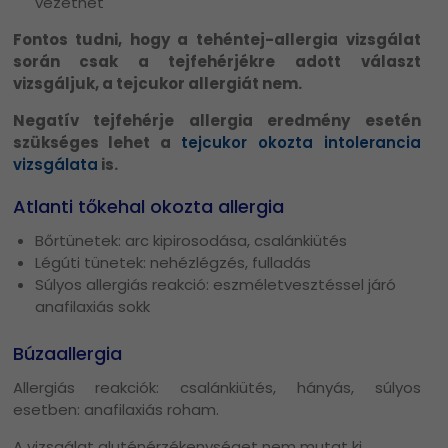
vezethet
Fontos tudni, hogy a tehéntej-allergia vizsgálat
során csak a tejfehérjékre adott választ
vizsgáljuk, a tejcukor allergiát nem.
Negatív tejfehérje allergia eredmény esetén
szükséges lehet a
tejcukor okozta intolerancia
vizsgálata
is.
Atlanti tőkehal okozta allergia
Bőrtünetek: arc kipirosodása, csalánkiütés
Légúti tünetek: nehézlégzés, fulladás
Súlyos allergiás reakció: eszméletvesztéssel járó
anafilaxiás sokk
Búzaallergia
Allergiás reakciók: csalánkiütés, hányás, súlyos
esetben: anafilaxiás roham.
A vizsgálat gluténérzékenységet nem mutat ki.