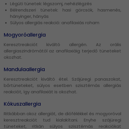
Légúti tünetek: légszomj, nehézlégzés
Bélrendszeri tünetek: hasi görcsök, hasmenés,
hányinger, hányás
Súlyos allergiás reakció: anafilaxiás roham
Mogyoróallergia
Keresztreakciót kiváltó allergén. Az orális
allergiaszindrómától az anafilaxiáig terjedő tüneteket
okozhat.
Mandulaallergia
Keresztreakciót kiváltó étel. Szájüregi panaszokat,
bőrtüneteket, súlyos esetben szisztémás allergiás
reakciót, így anafilaxiát is okozhat.
Kókuszallergia
Ritkábban okoz allergiát, de diófélékkel és mogyoróval
keresztreakciót tud kialakítani. Enyhe szájüregi
tüneteket, ritkán súlyos szisztémás reakciókat