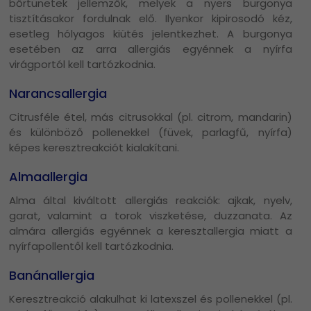
bőrtünetek jellemzők, melyek a nyers burgonya
tisztításakor fordulnak elő. Ilyenkor kipirosodó kéz,
esetleg hólyagos kiütés jelentkezhet. A burgonya
esetében az arra allergiás egyénnek a nyírfa
virágportól kell tartózkodnia.
Narancsallergia
Citrusféle étel, más citrusokkal (pl. citrom, mandarin)
és különböző pollenekkel (füvek, parlagfű, nyírfa)
képes keresztreakciót kialakítani.
Almaallergia
Alma által kiváltott allergiás reakciók: ajkak, nyelv,
garat, valamint a torok viszketése, duzzanata. Az
almára allergiás egyénnek a keresztallergia miatt a
nyírfapollentől kell tartózkodnia.
Banánallergia
Keresztreakció alakulhat ki latexszel és pollenekkel (pl.