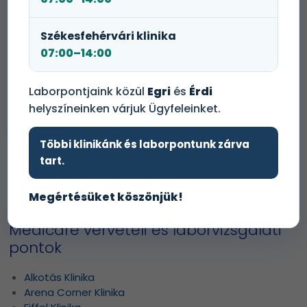
Időpontot foglalok!
Székesfehérvári klinika
07:00–14:00
+36 1 465 3131
Laborpontjaink közül
Egri
és
Érdi
helyszíneinken várjuk Ügyfeleinket.
Többi klinikánk és laborpontunk zárva
tart.
Tovább a laborvizsgálati árlistára
Megértésüket köszönjük!
Medicare vérvételi és laborvizsgálati
pontok
Alkotás Klinika
Arena Corner Klinika