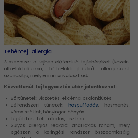
Tehéntej-allergia
A szervezet a tejben előforduló tejfehérjéket (kazein,
alfa-laktalbumin, béta-laktoglobulin) allergénként
azonosítja, melyre immunválaszt ad.
Közvetlenül tejfogyasztás után jelentkezhet:
Bőrtünetek: viszketés, ekcéma, csalánkiütés
Bélrendszeri tünetek:
haspuffadás
, hasmenés,
véres széklet, hányinger, hányás
Légúti tünetek: fulladás, asztma
Súlyos allergiás reakció: anafilaxiás roham, mely
egészen a keringési rendszer összeomlásáig