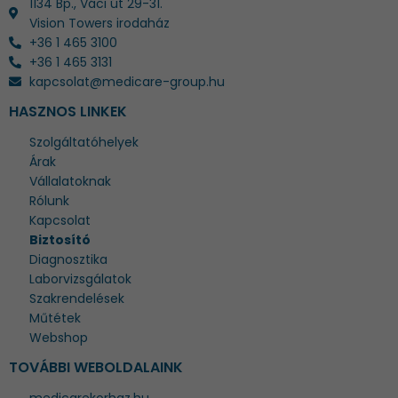
1134 Bp., Váci út 29-31.
Vision Towers irodaház
+36 1 465 3100
+36 1 465 3131
kapcsolat@medicare-group.hu
HASZNOS LINKEK
Szolgáltatóhelyek
Árak
Vállalatoknak
Rólunk
Kapcsolat
Biztosító
Diagnosztika
Laborvizsgálatok
Szakrendelések
Műtétek
Webshop
TOVÁBBI WEBOLDALAINK