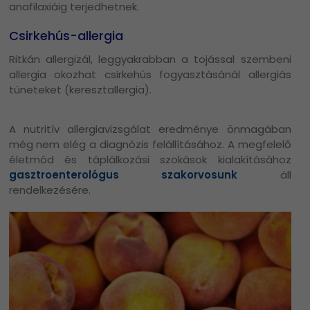
anafilaxiáig terjedhetnek.
Csirkehús-allergia
Ritkán allergizál, leggyakrabban a tojással szembeni
allergia okozhat csirkehús fogyasztásánál allergiás
tüneteket (keresztallergia).
A nutritív allergiavizsgálat eredménye önmagában
még nem elég a diagnózis felállításához. A megfelelő
életmód és táplálkozási szokások kialakításához
gasztroenterológus szakorvosunk
áll
rendelkezésére.