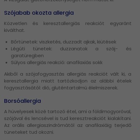
Szójabab okozta allergia
Közvetlen és keresztallergiás reakciót egyaránt
kiválthat.
Bőrtünetek: viszketés, duzzadt ajkak, kiütések
Légúti tünetek: duzzanatok a száj- és
garatüregben
Súlyos allergiás reakció: anafilaxiás sokk
Akiből a szójafogyasztás allergiás reakciót vált ki, a
keresztallergia miatt tartózkodjon az alábbi ételek
fogyasztásától: dió, gluténtartalmú élelmiszerek.
Borsóallergia
A hüvelyesek közé tartozó étel, ami a földimogyoróval,
szójával és lencsével is tud keresztreakciót kialakítani.
Az orális allergiaszindrómától az anafilaxiáig terjedő
tüneteket tud okozni.