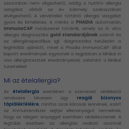
szezonban nem végezhető, addig a nutritív allergia
vizsgálat vérből az év bármely szakaszában
elvégezhető. A vérvétellel történő allergia vizsgálat
gyors és kíméletes. A mérés a
PHADIA
automatán,
ImmunoCAP
módszerrel történik, amely az in vitro
allergia diagnosztika
gold standardjának
számít és
az allergénspecifikus IgE diagnosztika területén a
leginkább ajánlott, mivel a Phadia ImmunoCAP által
kapott eredmények egyeznek a legjobban a klinikai in
vivo allergiatesztek eredményeivel, valamint a klinikai
tünetekkel.
Mi az ételallergia?
Az
ételallergia
esetében a szervezet védekező
rendszere tévesen úgy
reagál bizonyos
táplálékfélékre
, mintha azok károsak lennének, ezért
az immunrendszer sejtjei ellenanyagot termelnek,
hogy az idegen anyaggal szemben védekezzenek. A
legtöbb esetben az allergiás reakció azonnali