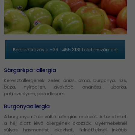
Bejelentkezés a +36 1 465 3131 telefonszámon!
Sárgarépa-allergia
Keresztallergének: zeller, ánizs, alma, burgonya, rizs,
búza, nyírpollen, avokádó, ananász, uborka,
petrezselyem, paradicsom
Burgonyaallergia
A burgonya ritkán vált ki allergiás reakciót. A tüneteket
a héj alatt lévő allergének okozzák. Gyermekeknél
súlyos hasmenést okozhat, felnőtteknél inkább