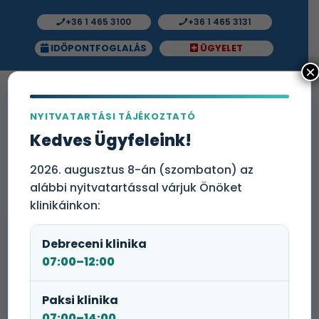
+36 1 465 3100
+36 1 465 3131
IDŐPONTFOGLALÁS
ÜGYELET
×
NYITVATARTÁSI TÁJÉKOZTATÓ
Ételallergia vizsgálati csomag
Kedves Ügyfeleink!
– Nutritív allergiapanel 20
allergénre (Phadia,
2026. augusztus 8-án (szombaton) az
alábbi nyitvatartással várjuk Önöket
ImmunoCAP) IgE
klinikáinkon:
Ételallergia laborcsomag
Debreceni klinika
07:00–12:00
Mit vizsgál a csomag?
Hogyan készüljön a vizsgálatra?
Paksi klinika
07:00–14:00