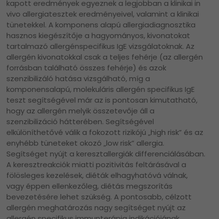
kapott eredmények egyeznek a legjobban a klinikai in
vivo allergiatesztek eredményeivel, valamint a klinikai
tünetekkel. A komponens alapú allergiadiagnosztika
hasznos kiegészítője a hagyományos, kivonatokat
tartalmazó allergénspecifikus IgE vizsgálatoknak. Az
allergén kivonatokkal csak a teljes fehérje (az allergén
forrásban található összes fehérje) és azok
szenzibilizáló hatása vizsgálható, míg a
komponensalapú, molekuláris allergén specifikus IgE
teszt segítségével már az is pontosan kimutatható,
hogy az allergén melyik összetevője áll a
szenzibilizáció hátterében. Segítségével
elkülöníthetővé válik a fokozott rizikójú „high risk” és az
enyhébb tüneteket okozó „low risk” allergia.
Segítséget nyújt a keresztallergiák differenciálásában.
A keresztreakciók miatti pozitivitás feltárásával a
fölösleges kezelések, diéták elhagyhatóvá válnak,
vagy éppen ellenkezőleg, diétás megszorítás
bevezetésére lehet szükség. A pontosabb, célzott
allergén meghatározás nagy segítséget nyújt az
allergén specifikus immunterápia indikációjának