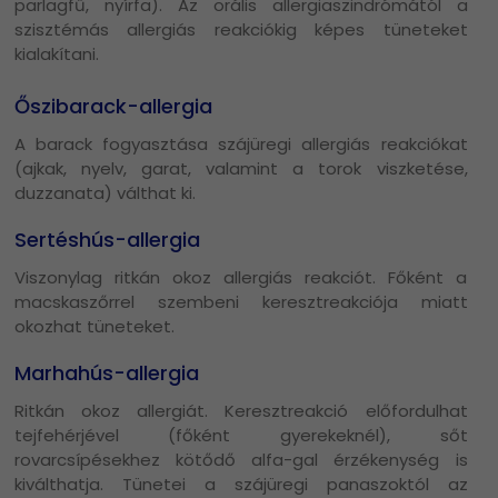
parlagfű, nyírfa). Az orális allergiaszindrómától a
szisztémás allergiás reakciókig képes tüneteket
kialakítani.
Őszibarack-allergia
A barack fogyasztása szájüregi allergiás reakciókat
(ajkak, nyelv, garat, valamint a torok viszketése,
duzzanata) válthat ki.
Sertéshús-allergia
Viszonylag ritkán okoz allergiás reakciót. Főként a
macskaszőrrel szembeni keresztreakciója miatt
okozhat tüneteket.
Marhahús-allergia
Ritkán okoz allergiát. Keresztreakció előfordulhat
tejfehérjével (főként gyerekeknél), sőt
rovarcsípésekhez kötődő alfa-gal érzékenység is
kiválthatja. Tünetei a szájüregi panaszoktól az