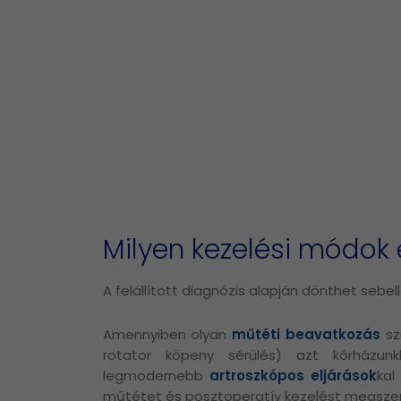
Milyen kezelési módok 
A felállított diagnózis alapján dönthet sebel
Amennyiben olyan
műtéti beavatkozás
sz
rotator köpeny sérülés) azt kórházu
legmodernebb
artroszkópos eljárások
kal
műtétet és posztoperatív kezelést megszer