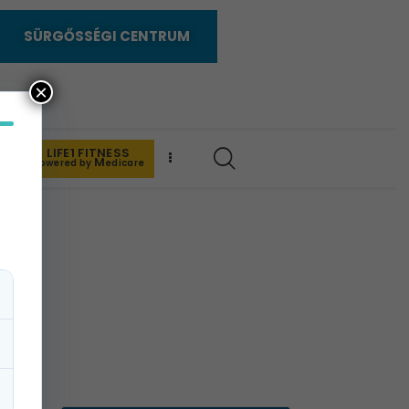
SÜRGŐSSÉGI CENTRUM
×
LIFE1 FITNESS
K
M
powered by
edicare