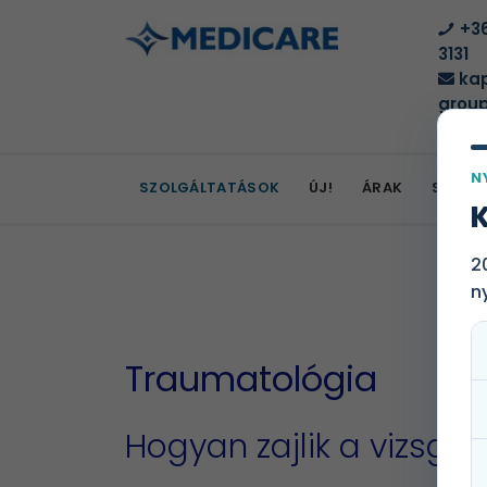
+36
3131
kap
group
N
SZOLGÁLTATÁSOK
ÚJ!
ÁRAK
SZOLG
K
2
n
Traumatológia
Hogyan zajlik a vizsgál