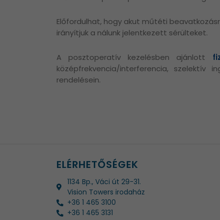
Előfordulhat, hogy akut műtéti beavatkozásr
irányítjuk a nálunk jelentkezett sérülteket.
A posztoperatív kezelésben ajánlott
fi
középfrekvencia/interferencia, szelektív
rendelésein.
ELÉRHETŐSÉGEK
1134 Bp., Váci út 29-31.
Vision Towers irodaház
+36 1 465 3100
+36 1 465 3131