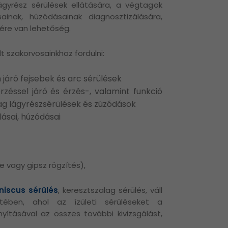
ágyrész sérülések ellátására, a végtagok
sainak, húzódásainak diagnosztizálására,
ére van lehetőség.
lt szakorvosainkhoz fordulni:
járó fejsebek és arc sérülések
rzéssel járó és érzés-, valamint funkció
g lágyrészsérülések és zúzódások
lásai, húzódásai
e vagy gipsz rögzítés),
iscus sérülés
, keresztszalag sérülés, váll
ében, ahol az ízületi sérüléseket a
ításával az összes további kivizsgálást,