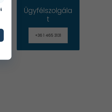
Ügyfélszolgála
i
t
+36 1 465 3131