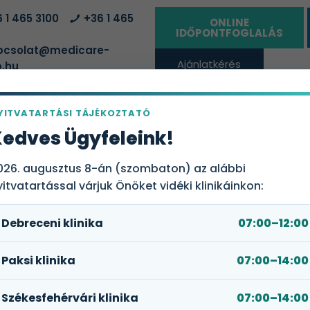
 1 465 3100
+36 1 465
ONLINE
IDŐPONTFOGLALÁS
csolat@medicare-
Ajánlatkérés
.hu
vállalatoknak
YITVATARTÁSI TÁJÉKOZTATÓ
ÁLTATÓHELYEK
EGÉSZSÉGBIZTOSÍTÁSI CSOMAGOK
RÓLUN
edves Ügyfeleink!
026. augusztus 8-án (szombaton) az alábbi
yitvatartással várjuk Önöket vidéki klinikáinkon:
Debreceni klinika
07:00–12:00
Paksi klinika
07:00–14:00
at és a diagnosztizálás?
Székesfehérvári klinika
07:00–14:00