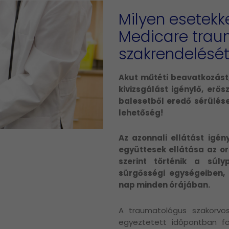
Milyen esetekke
Medicare trau
szakrendelésé
Akut műtéti beavatkozást,
kivizsgálást igénylő, erő
balesetből eredő sérülés
lehetőség!
Az azonnali ellátást igén
együttesek ellátása az or
szerint történik a súly
sürgősségi egységeiben, 
nap minden órájában.
A traumatológus szakorvos
egyeztetett időpontban fo