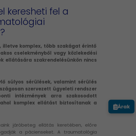
l keresheti fel a
matológiai
t?
 illetve komplex, több szakágat érintő
szakos cselekményből vagy közlekedési
ek ellátására szakrendelésünkön nincs
ylő súlyos sérülések, valamint sérülés
szágosan szervezett ügyeleti rendszer
ponti intézmények arra szakosodott
ahol komplex ellátást biztosítanak a
Árak
aink járóbeteg ellátás keretében, előre
gadják a pácienseket. A traumatológia