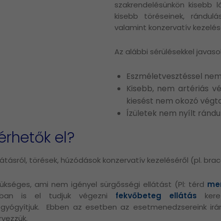
szakrendelésünkön kisebb l
kisebb töréseinek, rándulá
valamint konzervatív kezelés
Az alábbi sérülésekkel javaso
Eszméletvesztéssel nem 
Kisebb, nem artériás vé
kiesést nem okozó végta
Ízületek nem nyílt rándu
érhetők el?
látásról, törések, húzódások konzervatív kezeléséről (pl. brac
ükséges, ami nem igényel sürgősségi ellátást (Pl: térd
men
nkban is el tudjuk végezni
fekvőbeteg ellátás
keret
 gyógyítjuk. Ebben az esetben az esetmenedzsereink irány
vezzük.