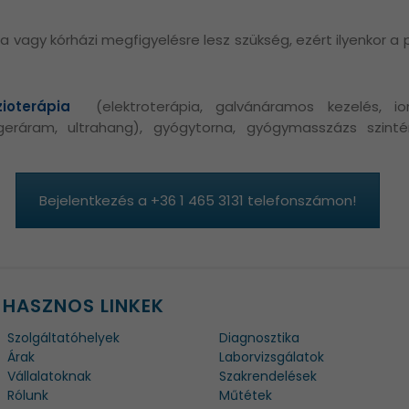
a vagy kórházi megfigyelésre lesz szükség, ezért ilyenkor a
zioterápia
(elektroterápia, galvánáramos kezelés, iont
 ingeráram, ultrahang), gyógytorna, gyógymasszázs szint
Bejelentkezés a +36 1 465 3131 telefonszámon!
HASZNOS LINKEK
Szolgáltatóhelyek
Diagnosztika
Árak
Laborvizsgálatok
Vállalatoknak
Szakrendelések
Rólunk
Műtétek