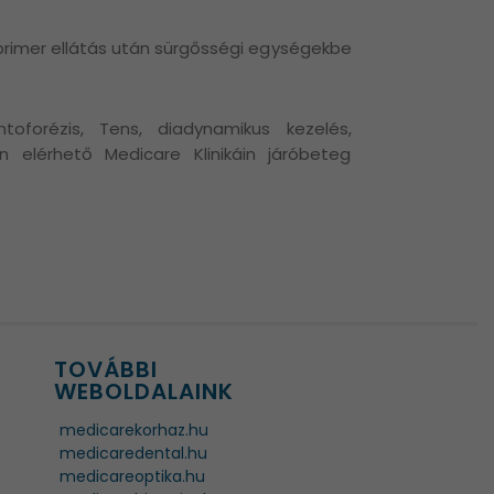
 primer ellátás után sürgősségi egységekbe
oforézis, Tens, diadynamikus kezelés,
én elérhető Medicare Klinikáin járóbeteg
TOVÁBBI
WEBOLDALAINK
medicarekorhaz.hu
medicaredental.hu
medicareoptika.hu