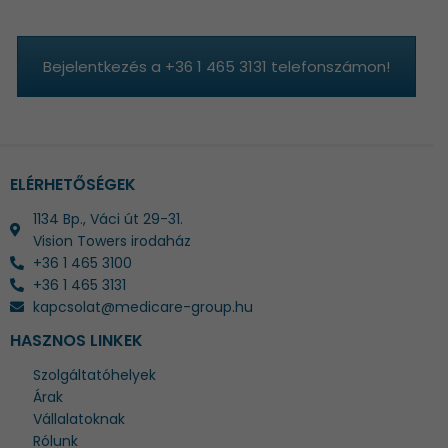
Bejelentkezés a +36 1 465 3131 telefonszámon!
ELÉRHETŐSÉGEK
1134 Bp., Váci út 29-31.
Vision Towers irodaház
+36 1 465 3100
+36 1 465 3131
kapcsolat@medicare-group.hu
HASZNOS LINKEK
Szolgáltatóhelyek
Árak
Vállalatoknak
Rólunk