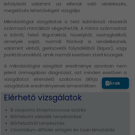
lefolyását valamint az ellenük való védekezés,
megelőzés lehetőségeit vizsgálja.
Mikrobiológiai vizsgálatok a test különböző részeiről
származó mintákból végezhetők. A minta származhat
a bőrről, felső légutakból, hüvelyből, vastagbélből,
amelyek saját, normál flórával is rendelkeznek,
valamint vérből, gerincvelői folyadékból (liquor), vagy
punktátumokból, amik normál esetben steril közegek.
A mikrobiológiai vizsgálat eredménye azonban nem
jelent önmagában diagnózist, azt minden esetben a
vizsgálatot elrendelő szakorvos állítja fel egyéb
Árak
vizsgálatok eredményeinek ismeretében.
Elérhető vizsgálatok
B csoportú Streptococcus szűrés
Bőrfelszíni váladék tenyésztése
Bőrfelszínről tenyésztés
Clostridium difficile antigén és toxin kimutatás