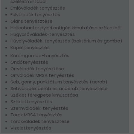
székletmintából
Emlőváladék tenyésztés
Fülváladék tenyésztés
Glans tenyésztése
Helicobacter pylori antigén kimutatása székletből
Húgycsőváladék-tenyésztés
Hüvelyváladék-tenyésztés (baktérium és gomba)
Köpettenyésztés
Körömgomba-tenyésztés
Ondótenyésztés
Orrváladék tenyésztése
Orrváladék MRSA tenyésztés
Seb, genny, punktátum tenyésztés (aerob)
Sebváladék aerob és anaerob tenyésztése
Széklet féregpete kimutatása
Széklettenyésztés
Szemváladék-tenyésztés
Torok MRSA tenyésztés
Torokváladék tenyésztése
Vizelettenyésztés