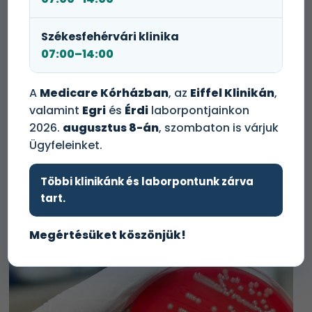
– a laborvizsgálatokat elrendelő – szakorvosától vagy
kezelőáorvostól kap.
Székesfehérvári klinika
Minden laborvizsgálati eredménnyel keresse fel
07:00–14:00
kezelőorvosát!
A
Medicare Kórházban
, az
Eiffel Klinikán
,
Időpontot foglalok!
valamint
Egri
és
Érdi
laborpontjainkon
2026.
augusztus 8-án
, szombaton is várjuk
Ügyfeleinket.
+36 1 465 3131
Többi klinikánk és laborpontunk zárva
tart.
Megértésüket köszönjük!