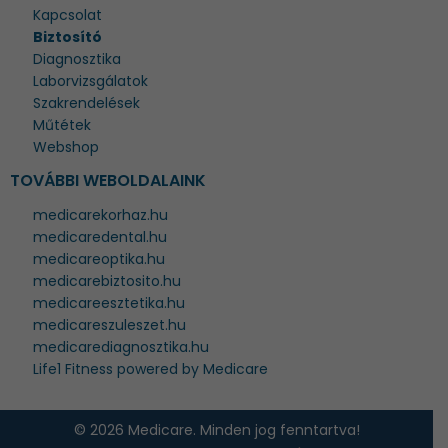
Kapcsolat
Biztosító
Diagnosztika
Laborvizsgálatok
Szakrendelések
Műtétek
Webshop
TOVÁBBI WEBOLDALAINK
medicarekorhaz.hu
medicaredental.hu
medicareoptika.hu
medicarebiztosito.hu
medicareesztetika.hu
medicareszuleszet.hu
medicarediagnosztika.hu
Life1 Fitness powered by Medicare
© 2026 Medicare. Minden jog fenntartva!