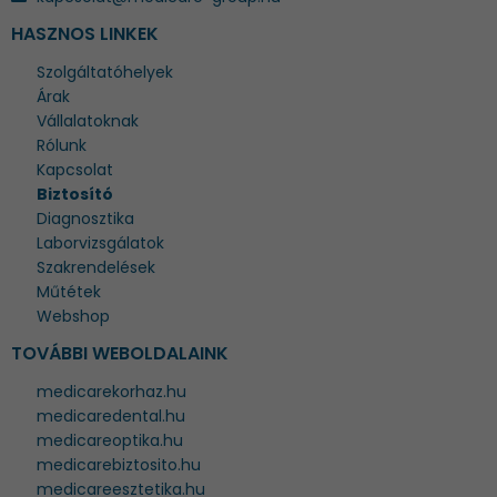
HASZNOS LINKEK
Szolgáltatóhelyek
Árak
Vállalatoknak
Rólunk
Kapcsolat
Biztosító
Diagnosztika
Laborvizsgálatok
Szakrendelések
Műtétek
Webshop
TOVÁBBI WEBOLDALAINK
medicarekorhaz.hu
medicaredental.hu
medicareoptika.hu
medicarebiztosito.hu
medicareesztetika.hu