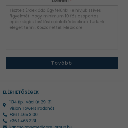
Üzenet:
*
ELÉRHETŐSÉGEK
1134 Bp., Váci út 29-31.
Vision Towers irodaház
+36 1 465 3100
+36 1 465 3131
kapcsolat@medicare-group.hu