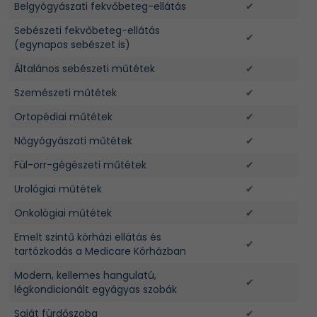
Belgyógyászati fekvőbeteg-ellátás
✔
Sebészeti fekvőbeteg-ellátás
✔
(egynapos sebészet is)
Általános sebészeti műtétek
✔
Szemészeti műtétek
✔
Ortopédiai műtétek
✔
Nőgyógyászati műtétek
✔
Fül-orr-gégészeti műtétek
✔
Urológiai műtétek
✔
Onkológiai műtétek
✔
Emelt szintű kórházi ellátás és
✔
tartózkodás a Medicare Kórházban
Modern, kellemes hangulatú,
✔
légkondicionált egyágyas szobák
Saját fürdőszoba
✔