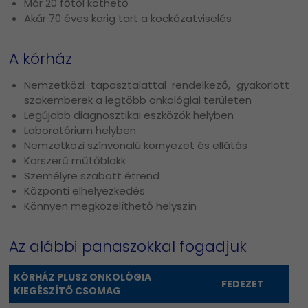
Már 20 főtől köthető
Akár 70 éves korig tart a kockázatviselés
A kórház
Nemzetközi tapasztalattal rendelkező, gyakorlott
szakemberek a legtöbb onkológiai területen
Legújabb diagnosztikai eszközök helyben
Laboratórium helyben
Nemzetközi színvonalú környezet és ellátás
Korszerű műtőblokk
Személyre szabott étrend
Központi elhelyezkedés
Könnyen megközelíthető helyszín
Az alábbi panaszokkal fogadjuk
KÓRHÁZ PLUSZ ONKOLÓGIA
FEDEZET
KIEGÉSZÍTŐ CSOMAG