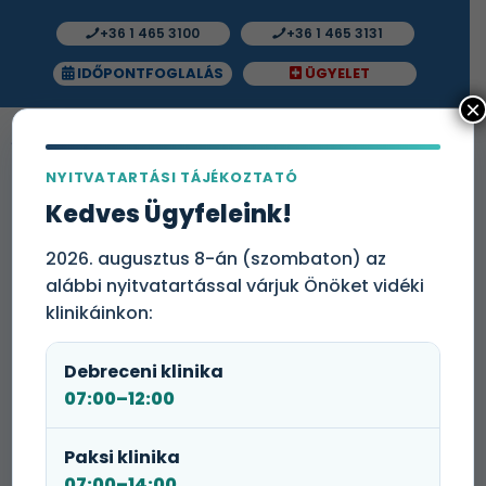
+36 1 465 3100
+36 1 465 3131
IDŐPONTFOGLALÁS
ÜGYELET
×
NYITVATARTÁSI TÁJÉKOZTATÓ
Kórház Plusz Onkológia
Kedves Ügyfeleink!
kiegészítő csomag
2026. augusztus 8-án (szombaton) az
alábbi nyitvatartással várjuk Önöket vidéki
klinikáinkon:
Debreceni klinika
07:00–12:00
Paksi klinika
07:00–14:00