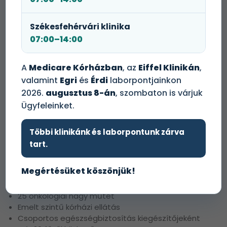
Székesfehérvári klinika
07:00–14:00
A
Medicare Kórházban
, az
Eiffel Klinikán
,
A Kórház Plusz Onkológia kiegészítő
valamint
Egri
és
Érdi
laborpontjainkon
csomag Spring Egészségbiztosítási
2026.
augusztus 8-án
, szombaton is várjuk
csomagok valamelyikével rendelkező
Ügyfeleink részére elérhető.
Ügyfeleinket.
Többi klinikánk és laborpontunk zárva
Miért válassza a Kórház Plusz
tart.
Onkológia kiegészítő csomagot?
Megértésüket köszönjük!
100+ fedezett műtét és ellátás
Komplex ellátási kör, jelenleg 8 szakterület műtétei
25 onkológiai nagy műtét
Emelt szintű kórházi ellátás
Csoportos egészségbiztosítás kiegészítőjeként