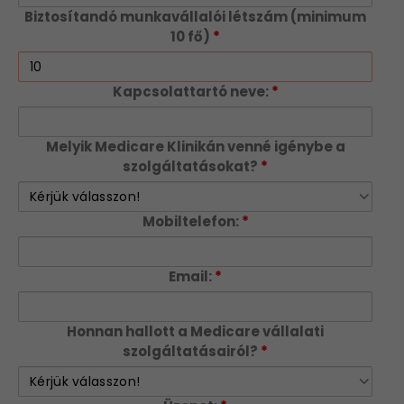
Biztosítandó munkavállalói létszám (minimum
10 fő)
*
Kapcsolattartó neve:
*
Melyik Medicare Klinikán venné igénybe a
szolgáltatásokat?
*
Mobiltelefon:
*
Email:
*
Honnan hallott a Medicare vállalati
szolgáltatásairól?
*