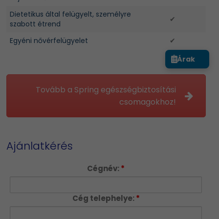
Dietetikus által felügyelt, személyre
✔
szabott étrend
Egyéni nővérfelügyelet
✔
Árak
Tovább a Spring egészségbiztosítási
csomagokhoz!
Ajánlatkérés
Cégnév:
*
Cég telephelye:
*