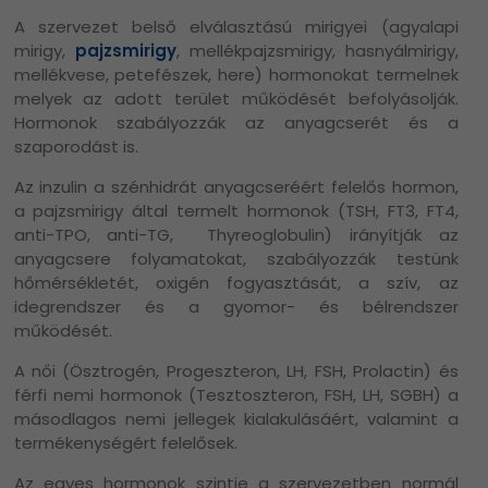
A szervezet belső elválasztású mirigyei (agyalapi
mirigy,
pajzsmirigy
, mellékpajzsmirigy, hasnyálmirigy,
mellékvese, petefészek, here) hormonokat termelnek
melyek az adott terület működését befolyásolják.
Hormonok szabályozzák az anyagcserét és a
szaporodást is.
Az inzulin a szénhidrát anyagcseréért felelős hormon,
a pajzsmirigy által termelt hormonok (
TSH, FT3, FT4,
anti-TPO, anti-TG, Thyreoglobulin
) irányítják az
anyagcsere folyamatokat, szabályozzák testünk
hőmérsékletét, oxigén fogyasztását, a szív, az
idegrendszer és a gyomor- és bélrendszer
működését.
A női (
Ösztrogén, Progeszteron, LH, FSH, Prolactin)
és
férfi nemi hormonok (
Tesztoszteron, FSH, LH, SGBH)
a
másodlagos nemi jellegek kialakulásáért, valamint a
termékenységért felelősek.
Az egyes hormonok szintje a szervezetben normál