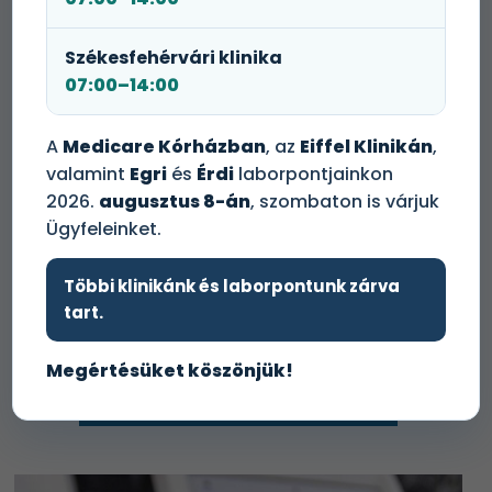
– a laborvizsgálatokat elrendelő – szakorvosától vagy
kezelőáorvostól kap.
Székesfehérvári klinika
Minden laborvizsgálati eredménnyel keresse fel
07:00–14:00
kezelőorvosát!
A
Medicare Kórházban
, az
Eiffel Klinikán
,
Időpontot foglalok!
valamint
Egri
és
Érdi
laborpontjainkon
2026.
augusztus 8-án
, szombaton is várjuk
Ügyfeleinket.
+36 1 465 3131
Többi klinikánk és laborpontunk zárva
tart.
Megértésüket köszönjük!
Tovább a laborvizsgálati árlistára