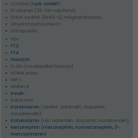
Cortisol (
nyál
,
vizelet
)
D-vitamin (25-OH calciferol)
DHEA-szulfát (DHEA-S) meghatározása
Dihydrotesztoszteron
Eritropoetin
FSH
FT3
FT4
Gasztrin
h-GH (növekedési hormon)
HOMA index
IGF-1
Inhibin B
Inzulin
Kalcitonin
Katekolamin
(vizelet: adrenalin, dopamin,
noradrenalin)
Katekolamin
(vér: adrenalin, dopamin, noradrenalin)
Metanephrin (metanephrin, normetanephrin, 3-
metoxytiramin)