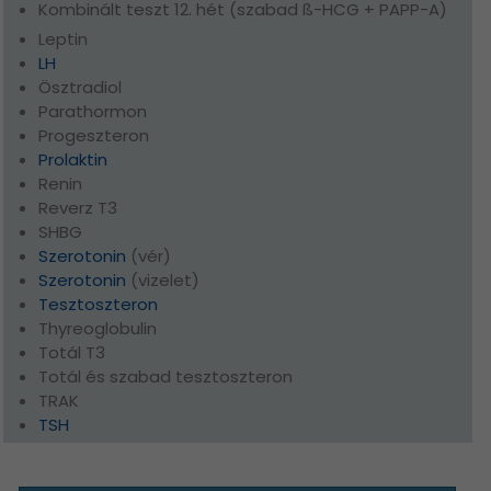
Kombinált teszt 12. hét (szabad ß-HCG + PAPP-A)
Leptin
LH
Ösztradiol
Parathormon
Progeszteron
Prolaktin
Renin
Reverz T3
SHBG
Szerotonin
(vér)
Szerotonin
(vizelet)
Tesztoszteron
Thyreoglobulin
Totál T3
Totál és szabad tesztoszteron
TRAK
TSH