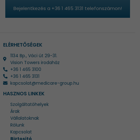
Bejelentkezés a +36 1 465 3131 telefonszámon!
ELÉRHETŐSÉGEK
1134 Bp., Váci út 29-31.
Vision Towers irodaház
+36 1 465 3100
+36 1 465 3131
kapcsolat@medicare-group.hu
HASZNOS LINKEK
Szolgáltatóhelyek
Árak
Vállalatoknak
Rólunk
Kapcsolat
Biztosító