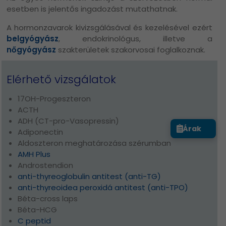
esetben is jelentős ingadozást mutathatnak.
A hormonzavarok kivizsgálásával és kezelésével ezért
belgyógyász
, endokrinológus, illetve a
nőgyógyász
szakterületek szakorvosai foglalkoznak.
Elérhető vizsgálatok
17OH-Progeszteron
ACTH
ADH (CT-pro-Vasopressin)
Árak
Adiponectin
Aldoszteron meghatározása szérumban
AMH Plus
Androstendion
anti-thyreoglobulin antitest (anti-TG)
anti-thyreoidea peroxidá antitest (anti-TPO)
Béta-cross laps
Béta-HCG
C peptid