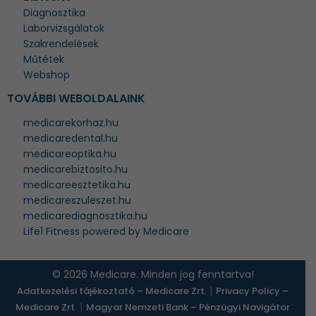
Diagnosztika
Laborvizsgálatok
Szakrendelések
Műtétek
Webshop
TOVÁBBI WEBOLDALAINK
medicarekorhaz.hu
medicaredental.hu
medicareoptika.hu
medicarebiztosito.hu
medicareesztetika.hu
medicareszuleszet.hu
medicarediagnosztika.hu
Life1 Fitness powered by Medicare
© 2026 Medicare. Minden jog fenntartva!
|
Adatkezelési tájékoztató – Medicare Zrt.
Privacy Policy –
|
Medicare Zrt.
Magyar Nemzeti Bank – Pénzügyi Navigátor