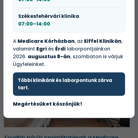
Székesfehérvári klinika
20 új járóbeteg rendelővel bővült a Medicare
07:00–14:00
Kórház
A
Medicare Kórházban
, az
Eiffel Klinikán
,
valamint
Egri
és
Érdi
laborpontjainkon
2026.
augusztus 8-án
, szombaton is várjuk
Ügyfeleinket.
Többi klinikánk és laborpontunk zárva
tart.
Megértésüket köszönjük!
Tovább bővíti szolgáltatásait a Medicare