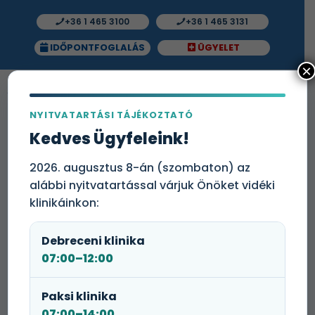
+36 1 465 3100
+36 1 465 3131
IDŐPONTFOGLALÁS
ÜGYELET
×
NYITVATARTÁSI TÁJÉKOZTATÓ
Kedves Ügyfeleink!
2026. augusztus 8-án (szombaton) az
alábbi nyitvatartással várjuk Önöket vidéki
klinikáinkon:
Debreceni klinika
07:00–12:00
Paksi klinika
07:00–14:00