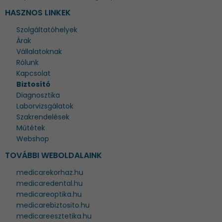
HASZNOS LINKEK
Szolgáltatóhelyek
Árak
Vállalatoknak
Rólunk
Kapcsolat
Biztosító
Diagnosztika
Laborvizsgálatok
Szakrendelések
Műtétek
Webshop
TOVÁBBI WEBOLDALAINK
medicarekorhaz.hu
medicaredental.hu
medicareoptika.hu
medicarebiztosito.hu
medicareesztetika.hu