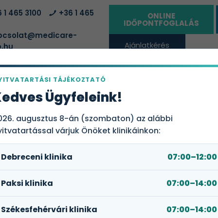
 1 465 3100
+36 1 465
ONLINE
IDŐPONTFOGLALÁS
csolat@medicare-
Ajánlatkérés
.hu
vállalatoknak
YITVATARTÁSI TÁJÉKOZTATÓ
ÁLTATÓHELYEK
EGÉSZSÉGBIZTOSÍTÁSI CSOMAGOK
RÓLUN
edves Ügyfeleink!
026. augusztus 8-án (szombaton) az alábbi
yitvatartással várjuk Önöket klinikáinkon:
Debreceni klinika
07:00–12:00
Paksi klinika
07:00–14:00
Székesfehérvári klinika
07:00–14:00