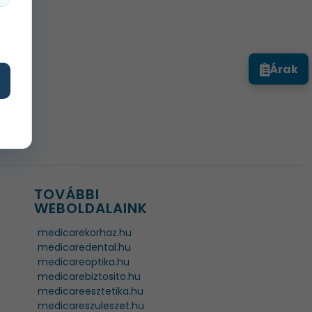
Árak
TOVÁBBI
WEBOLDALAINK
medicarekorhaz.hu
medicaredental.hu
medicareoptika.hu
medicarebiztosito.hu
medicareesztetika.hu
medicareszuleszet.hu