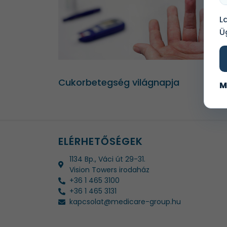
L
Ü
Cukorbetegség világnapja
M
ELÉRHETŐSÉGEK
1134 Bp., Váci út 29-31.
Vision Towers irodaház
+36 1 465 3100
+36 1 465 3131
kapcsolat@medicare-group.hu