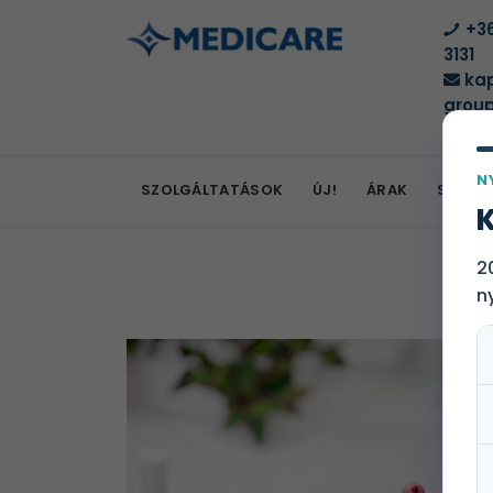
+36
3131
kap
group
N
SZOLGÁLTATÁSOK
ÚJ!
ÁRAK
SZOLG
K
2
n