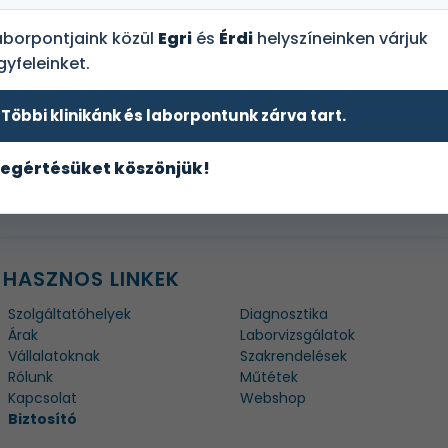
aborpontjaink közül
Egri
és
Érdi
helyszíneinken várjuk
gyfeleinket.
Többi klinikánk és laborpontunk zárva tart.
Cukorbetegség
egértésüket köszönjük!
HASZNOS LINKEK
Szolgáltatóhelyek
Diagnosztika
Árak
Laborvizsgálatok
Vállalatoknak
Szakrendelések
Rólunk
Műtétek
Kapcsolat
Webshop
Biztosító