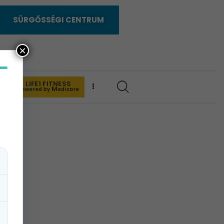
SÜRGŐSSÉGI CENTRUM
×
LIFE1 FITNESS
K
M
powered by
edicare