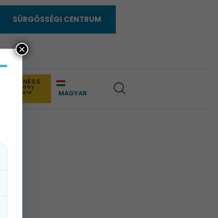
SÜRGŐSSÉGI CENTRUM
×
IFE1 FITNESS
powered by
M
edicare
MAGYAR