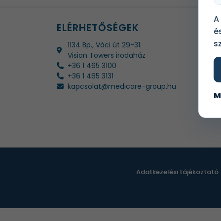
A
ELÉRHETŐSÉGEK
é
s
1134 Bp., Váci út 29-31.
Vision Towers irodaház
+36 1 465 3100
+36 1 465 3131
kapcsolat@medicare-group.hu
M
Adatkezelési tájékoztató 