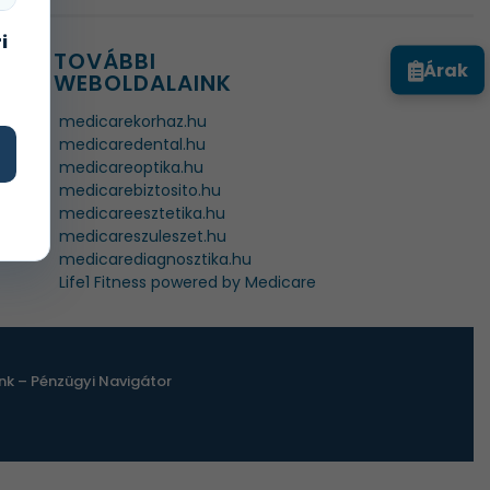
i
TOVÁBBI
Árak
WEBOLDALAINK
medicarekorhaz.hu
medicaredental.hu
medicareoptika.hu
medicarebiztosito.hu
medicareesztetika.hu
medicareszuleszet.hu
medicarediagnosztika.hu
Life1 Fitness powered by Medicare
k – Pénzügyi Navigátor