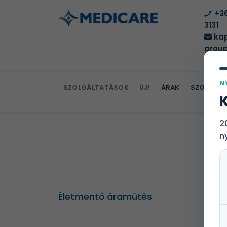
+36
3131
kap
group
N
SZOLGÁLTATÁSOK
ÚJ!
ÁRAK
SZOLGÁLT
K
2
n
Életmentő áramütés