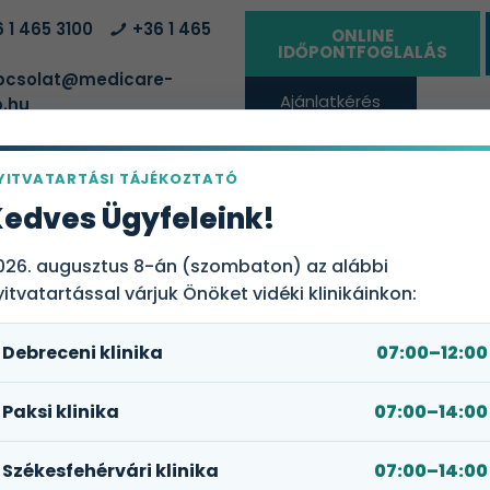
 1 465 3100
+36 1 465
ONLINE
IDŐPONTFOGLALÁS
csolat@medicare-
Ajánlatkérés
.hu
vállalatoknak
YITVATARTÁSI TÁJÉKOZTATÓ
L
ATÓHELYEK
EGÉSZSÉGBIZTOSÍTÁSI
RÓLUNK
edves Ügyfeleink!
CSOMAGOK
026. augusztus 8-án (szombaton) az alábbi
yitvatartással várjuk Önöket vidéki klinikáinkon:
Debreceni klinika
07:00–12:00
Paksi klinika
07:00–14:00
Székesfehérvári klinika
07:00–14:00