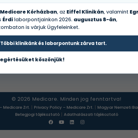
Medicare Kórházban
, az
Eiffel Klinikán
, valamint
Egr
HASZNOS LINKEK
s
Érdi
laborpontjainkon 2026.
augusztus 8-án
,
zombaton is várjuk Ügyfeleinket.
Szolgáltatóhelyek
Diagnosztika
Árak
Laborvizsgálatok
Vállalatoknak
Szakrendelések
Többi klinikánk és laborpontunk zárva tart.
Rólunk
Műtétek
Kapcsolat
Webshop
egértésüket köszönjük!
Biztosító
© 2026 Medicare. Minden jog fenntartva!
|
|
– Medicare Zrt.
Privacy Policy – Medicare Zrt.
Magyar Nemzeti Ban
|
Betegjogi tájékoztató
Adathalászati tájékoztató