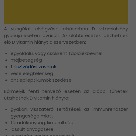
A vizsgálat elvégzése elsősorban D vitaminhiány
gyanúja esetén javasolt. Az alábbi esetek idézhetnek
elő D vitamin hiányt a szervezetben:
egyoldalú, vagy csökkent táplálékbevitel
májbetegség
felszívódási zavarok
vese elégtelenség
antiepileptikumok szedése
Bármelyik fenti tényező esetén az alábbi tünetek
utalhatnak D vitamin hiányra:
gyakori, visszatérő fertőzések az immunrendszer
gyengesége miatt
fáradékonyság, kimerültség
lassult anyagcsere
levertség, enyhe depresszió