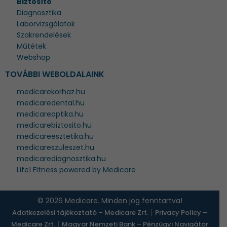
Biztosító
Diagnosztika
Laborvizsgálatok
Szakrendelések
Műtétek
Webshop
TOVÁBBI WEBOLDALAINK
medicarekorhaz.hu
medicaredental.hu
medicareoptika.hu
medicarebiztosito.hu
medicareesztetika.hu
medicareszuleszet.hu
medicarediagnosztika.hu
Life1 Fitness powered by Medicare
© 2026 Medicare. Minden jog fenntartva!
|
Adatkezelési tájékoztató – Medicare Zrt.
Privacy Policy –
|
Medicare Zrt.
Magyar Nemzeti Bank – Pénzügyi Navigátor