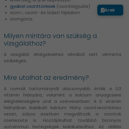
gyakori csonttörések
(csontlágyulás)
Árak
izom-, csont- és ízületi fájdalom
izomgörcs
Milyen mintára van szükség a
vizsgálathoz?
A vizsgálat elvégzéséhez vénából vett vérminta
szükséges.
Mire utalhat az eredmény?
A normál tartománynál alacsonyabb érték a D3
vitamin hiányára, valamint a kalcium anyagcsere
elégtelenségére utal a szervezetben. A D vitamin
hiányában kialakuló kalcium hiány csontvesztéshez
vezet, súlyos esetben megváltozik a csontok
szerkezete is. Hozzájárulhat továbbá bizonyos
autoimmun betegségek kialakulásához. Az alábbi