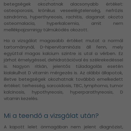
betegségek okozhatnak alacsonyabb értéket:
osteoporosis, krónikus veseelégtelenség, nefrózis
szindróma, hyperthyreosis, rachitis, daganat okozta
osteomalacia, hyperkalcemia, amit nem
mellékpajzsmirigy túlmüködés okozott.
Ha a vizsgálat magasabb értéket mutat a normál
tartománynál, D-hipervitaminózis áll fenn, mely
egyúttal magas kalcium szintre is utal a vérben. Ez
járhat émelygéssel, dehidratációval és székrekedéssel
is. Nagyon ritkán, jelentős túladagolás esetén
kialakulhat D vitamin mérgezés is. Az alábbi állapotok,
illetve betegségek okozhatnak továbbá emelkedett
értéket: terhesség, sarcoidosis, TBC, lymphoma, tumor
kalcinosis, hypothyreosis, hyperparathyreosis, D
vitamin kezelés.
Mi a teendő a vizsgálat után?
A kapott lelet önmagában nem jelent diagnózist,