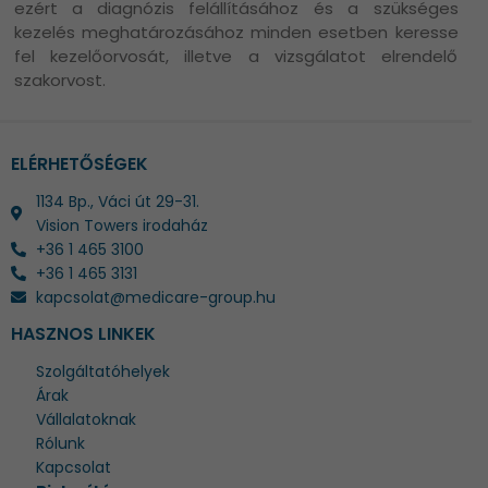
ezért a diagnózis felállításához és a szükséges
kezelés meghatározásához minden esetben keresse
fel kezelőorvosát, illetve a vizsgálatot elrendelő
szakorvost.
ELÉRHETŐSÉGEK
1134 Bp., Váci út 29-31.
Vision Towers irodaház
+36 1 465 3100
+36 1 465 3131
kapcsolat@medicare-group.hu
HASZNOS LINKEK
Szolgáltatóhelyek
Árak
Vállalatoknak
Rólunk
Kapcsolat