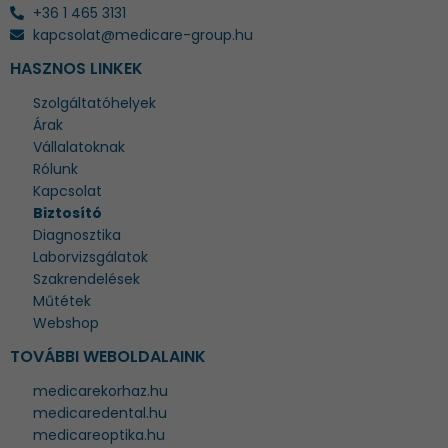
+36 1 465 3131
kapcsolat@medicare-group.hu
HASZNOS LINKEK
Szolgáltatóhelyek
Árak
Vállalatoknak
Rólunk
Kapcsolat
Biztosító
Diagnosztika
Laborvizsgálatok
Szakrendelések
Műtétek
Webshop
TOVÁBBI WEBOLDALAINK
medicarekorhaz.hu
medicaredental.hu
medicareoptika.hu