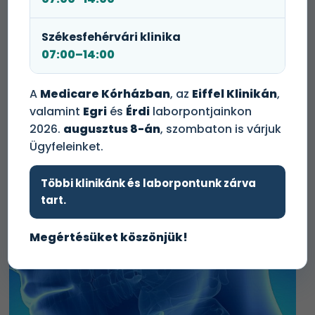
Mit mutat a vizsgálat?
A laborvizsgálat a tireoglobulin ellenes antitest
Székesfehérvári klinika
jelenlétét, valamint annak mennyiségét mutatja ki.
07:00–14:00
Milyen esetben javasolt a vizsgálat
A
Medicare Kórházban
, az
Eiffel Klinikán
,
elvégzése?
valamint
Egri
és
Érdi
laborpontjainkon
Az anti-TG vizsgálatot feltételezett immunrendszer
2026.
augusztus 8-án
, szombaton is várjuk
eredetű pajzsmirigy károsodás esetén, illetve a
Ügyfeleinket.
pajzsmirigydaganat-kezelés hatékonyságának és a
daganat nyomon követésének vizsgálatában javasolt
Többi klinikánk és laborpontunk zárva
elvégezni.
tart.
Megértésüket köszönjük!