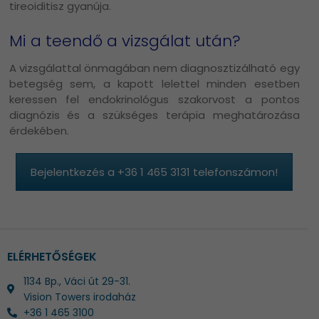
tireoiditisz gyanúja.
Mi a teendő a vizsgálat után?
A vizsgálattal önmagában nem diagnosztizálható egy
betegség sem, a kapott lelettel minden esetben
keressen fel endokrinológus szakorvost a pontos
diagnózis és a szükséges terápia meghatározása
érdekében.
Bejelentkezés a +36 1 465 3131 telefonszámon!
ELÉRHETŐSÉGEK
1134 Bp., Váci út 29-31.
Vision Towers irodaház
+36 1 465 3100