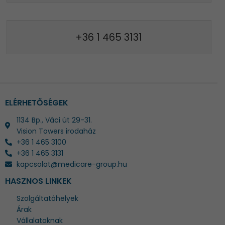
+36 1 465 3131
ELÉRHETŐSÉGEK
1134 Bp., Váci út 29-31.
Vision Towers irodaház
+36 1 465 3100
+36 1 465 3131
kapcsolat@medicare-group.hu
HASZNOS LINKEK
Szolgáltatóhelyek
Árak
Vállalatoknak