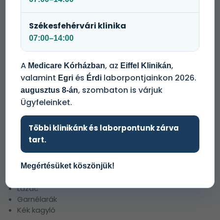
A vizsgálat a világszerte elismert Phadia ImmunoCAP
Székesfehérvári klinika
technológiával történik, amely kiemelkedő
érzékenységet és megbízhatóságot biztosít az
07:00–14:00
allergének kimutatásában.
A
, az
,
Medicare Kórházban
Eiffel Klinikán
valamint
és
laborpontjainkon 2026.
Egri
Érdi
Mit vizsgál a teszt?
, szombaton is várjuk
augusztus 8-án
Ügyfeleinket.
A tenger gyümölcsei allergiapanel 8 gyakori hal- és
tengeri allergént elemez:
Többi klinikánk és laborpontunk zárva
Atlanti tőkehal
tart.
Hering
Makréla
Lepényhal
Megértésüket köszönjük!
Tonhal
Lazac
Garnélarák
Kék kagyló