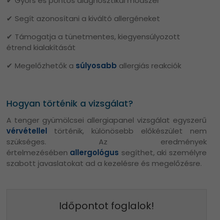
✔ Gyors és pontos diagnosztikai módszer
✔ Segít azonosítani a kiváltó allergéneket
✔ Támogatja a tünetmentes, kiegyensúlyozott
étrend kialakítását
✔ Megelőzhetők a
súlyosabb
allergiás reakciók
Hogyan történik a vizsgálat?
A tenger gyümölcsei allergiapanel vizsgálat egyszerű
vérvétellel
történik, különösebb előkészület nem
szükséges. Az eredmények
értelmezésében
allergológus
segíthet, aki személyre
szabott javaslatokat ad a kezelésre és megelőzésre.
Időpontot foglalok!