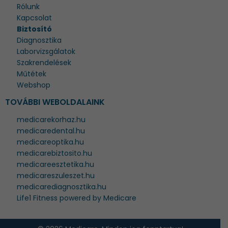
Rólunk
Kapcsolat
Biztosító
Diagnosztika
Laborvizsgálatok
Szakrendelések
Műtétek
Webshop
TOVÁBBI WEBOLDALAINK
medicarekorhaz.hu
medicaredental.hu
medicareoptika.hu
medicarebiztosito.hu
medicareesztetika.hu
medicareszuleszet.hu
medicarediagnosztika.hu
Life1 Fitness powered by Medicare