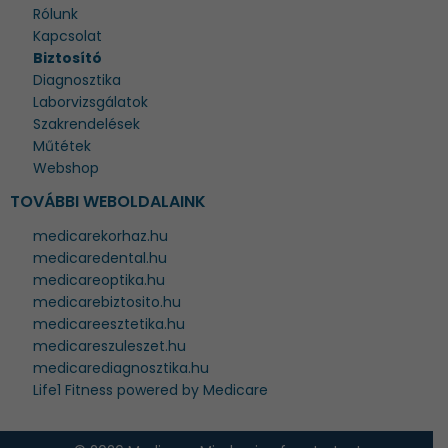
Rólunk
Kapcsolat
Biztosító
Diagnosztika
Laborvizsgálatok
Szakrendelések
Műtétek
Webshop
TOVÁBBI WEBOLDALAINK
medicarekorhaz.hu
medicaredental.hu
medicareoptika.hu
medicarebiztosito.hu
medicareesztetika.hu
medicareszuleszet.hu
medicarediagnosztika.hu
Life1 Fitness powered by Medicare