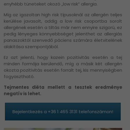
enyhébb tüneteket okozó „low risk” allergia.
Míg az igazoltan high risk típusoknál az allergén teljes
kerülése javasolt, addig a low risk csoportba sorolt
allergének esetén a tiltás már nem ennyire szigorú, ez
pedig lényeges könnyebbséget jelenthet az allergiás
panaszoktól szenvedő páciens számára életvitelének
alakítása szempontjából.
Ez azt jelenti, hogy kazein pozitivitás esetén a tej
minden formája kerülendő, míg a másik két allergén
okozta pozitivitás esetén forralt tej, kis mennyiségben
fogyasztható.
Tejmentes diéta mellett a tesztek eredménye
negatív is lehet.
Bejelentkezés a +36 1 465 3131 telefonszámon!