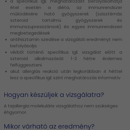
a specifikus IgE meghatározást befolyásolhatja
étel esetén a diéta, az immunrendszer
működésére ható gyógyszerek (szisztémás
szteroid tartalmú gyógyszerek és
immunszupresszánsok) és egyes immunrendszeri
megbetegedések
antihisztamin szedése a vizsgálati eredményt nem
befolyásolja
vérből történő specifikus IgE vizsgálat előtt a
szteroid alkalmazását 1-2 hétre érdemes
felfüggeszteni
akut allergiás reakció után legkorábban 4 héttel
lesz a specifikus IgE szint meghatározás informatív
Hogyan készüljek a vizsgálatra?
A tejallergia molekuláris vizsgálathoz nem szükséges
éhgyomor.
Mikor várható az eredmény?