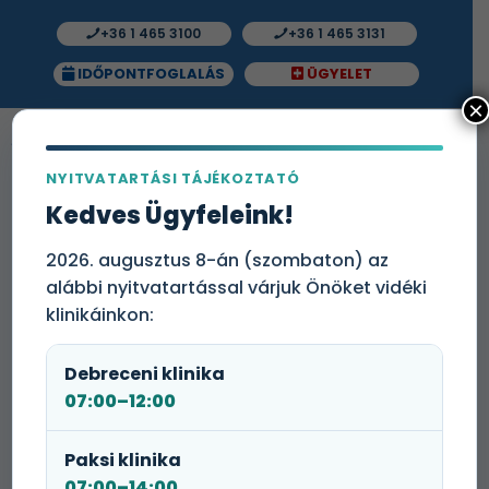
+36 1 465 3100
+36 1 465 3131
IDŐPONTFOGLALÁS
ÜGYELET
×
NYITVATARTÁSI TÁJÉKOZTATÓ
Tejallergia molekuláris
Kedves Ügyfeleink!
(komponens alapú) vizsgálat
(tehéntej IgE, tehéntej albumin,
2026. augusztus 8-án (szombaton) az
alábbi nyitvatartással várjuk Önöket vidéki
béta-laktoglobulin, alfa-
klinikáinkon:
laktalbumin, kazein, tej
laktoferrin)
Debreceni klinika
07:00–12:00
Tejallergia gyanúja esetén közvetlenül a tej
fogyasztását követően változatos tünetek
jelentkezhetnek: bőrelváltozások (viszkető, vörös
Paksi klinika
foltok, csalánkiütés, ekcéma), emésztőrendszeri
07:00–14:00