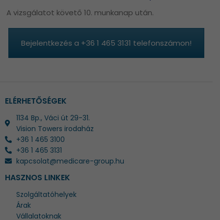
A vizsgálatot követő 10. munkanap után.
Bejelentkezés a +36 1 465 3131 telefonszámon!
ELÉRHETŐSÉGEK
1134 Bp., Váci út 29-31.
Vision Towers irodaház
+36 1 465 3100
+36 1 465 3131
kapcsolat@medicare-group.hu
HASZNOS LINKEK
Szolgáltatóhelyek
Árak
Vállalatoknak