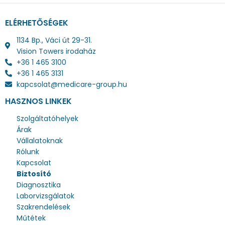
ELÉRHETŐSÉGEK
1134 Bp., Váci út 29-31.
Vision Towers irodaház
+36 1 465 3100
+36 1 465 3131
kapcsolat@medicare-group.hu
HASZNOS LINKEK
Szolgáltatóhelyek
Árak
Vállalatoknak
Rólunk
Kapcsolat
Biztosító
Diagnosztika
Laborvizsgálatok
Szakrendelések
Műtétek