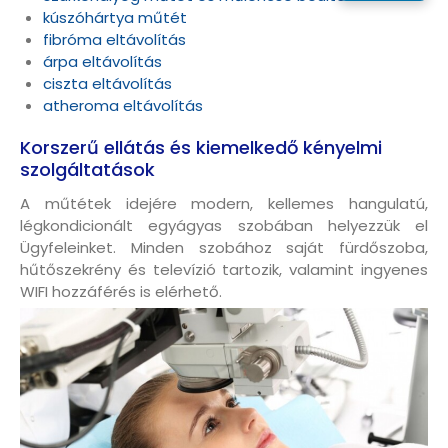
kúszóhártya műtét
fibróma eltávolítás
árpa eltávolítás
ciszta eltávolítás
atheroma eltávolítás
Korszerű ellátás és kiemelkedő kényelmi
szolgáltatások
A műtétek idejére modern, kellemes hangulatú,
légkondicionált egyágyas szobában helyezzük el
Ügyfeleinket. Minden szobához saját fürdőszoba,
hűtőszekrény és televízió tartozik, valamint ingyenes
WIFI hozzáférés is elérhető.