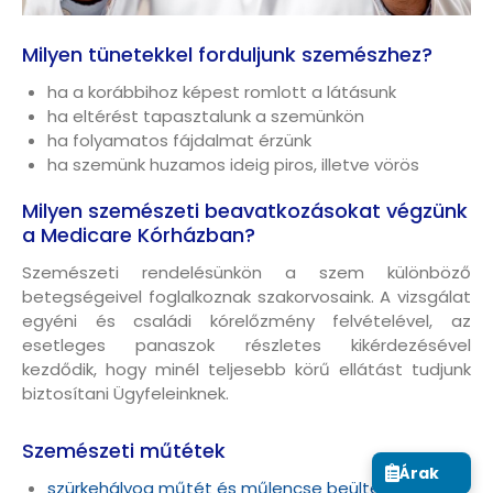
Milyen tünetekkel forduljunk szemészhez?
ha a korábbihoz képest romlott a látásunk
ha eltérést tapasztalunk a szemünkön
ha folyamatos fájdalmat érzünk
ha szemünk huzamos ideig piros, illetve vörös
Milyen szemészeti beavatkozásokat végzünk
a Medicare Kórházban?
Szemészeti rendelésünkön a szem különböző
betegségeivel foglalkoznak szakorvosaink. A vizsgálat
egyéni és családi kórelőzmény felvételével, az
esetleges panaszok részletes kikérdezésével
kezdődik, hogy minél teljesebb körű ellátást tudjunk
biztosítani Ügyfeleinknek.
Szemészeti műtétek
Árak
szürkehályog műtét és műlencse beültetés