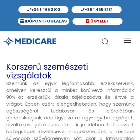
+36 1 465 3100
+36 1 465 3131
IDŐPONTFOGLALÁS
ÜGYELET
Korszerű szemészeti
vizsgálatok
Szemünk az egyik legfontosabb érzékszervünk,
amelyen keresztül a minket körülvevő információk
90%-át érzékeljük, általa tájékozódva és értve a
világot. Éppen ezért elengedhetetlen, hogy szemünk
egészségéről tudatosan és előrelátóan
gondoskodjunk, oda figyelve az egy-egy betegséget,
elváltozást jelző tünetekre. A jó időben felfedezett
betegségek kezelésével megelőzhetőek a későbbi
súlyosabb szövődmények, sőt, akár a látásromlás