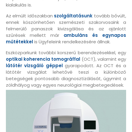
kialakulás is.
Az elmúlt időszakban
szolgáltatásunk
tovább bővült,
ennek köszönhetően szemészeti szakorvosaink a
felmerülő panaszok kivizsgálása és az ajánlott
szűrések mellett már
ambuláns és egynapos
műtétekkel
is Ügyfeleink rendelkezésére állnak.
Eszközparkunk további korszerű berendezésekkel, egy
optikai koherencia tomográffal
(OCT), valamint egy
látótér vizsgáló géppel
gyarapodott. Az OCT és a
látótér vizsgálat lehetővé teszi a különböző
betegségek pontosabb diagnosztizálását, úgymint a
zöldhályog vagy egyes neurológiai megbetegedések.