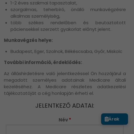
1-2 éves szakmai tapasztalat,
szorgalmas, teherbíró, önálló munkavégzésre
alkalmas személyiség,
több székes rendelőben és beutaztatott
páciensekkel szerzett gyakorlat előnyt jelent.
Munkavégzés helye:
Budapest, Eger, Szolnok, Békéscsaba, Győr, Miskolc
További információ, érdeklődés:
Az álláshirdetésre való jelentkezéssel Ön hozzájárul a
megadott személyes adatainak Medicare általi
kezeléséhez. A Medicare részletes adatkezelési
tájékoztatóját a cég honlapján érheti el.
JELENTKEZŐ ADATAI:
Árak
Név
*