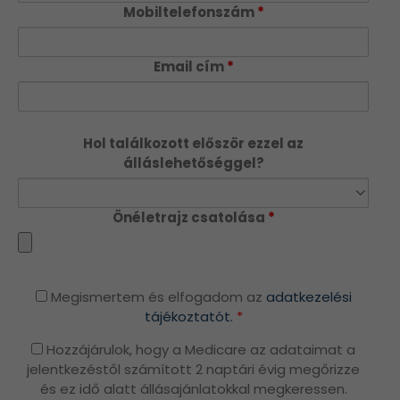
Mobiltelefonszám
*
Email cím
*
Hol találkozott először ezzel az
álláslehetőséggel?
Önéletrajz csatolása
*
Megismertem és elfogadom az
adatkezelési
tájékoztatót.
*
Hozzájárulok, hogy a Medicare az adataimat a
jelentkezéstől számított 2 naptári évig megőrizze
és ez idő alatt állásajánlatokkal megkeressen.