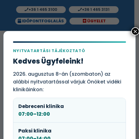
+36 1 465 3100
+36 1 465 3131
IDŐPONTFOGLALÁS
ÜGYELET
×
NYITVATARTÁSI TÁJÉKOZTATÓ
Kedves Ügyfeleink!
Fogászati asszisztens
(Országszerte)
2026. augusztus 8-án (szombaton) az
alábbi nyitvatartással várjuk Önöket vidéki
klinikáinkon:
Debreceni klinika
07:00–12:00
Medicare Fogászat korszerű, prémium kategóriás
Paksi klinika
fogászati ellátást biztosít. A Medicare Fogászati
07:00–14:00