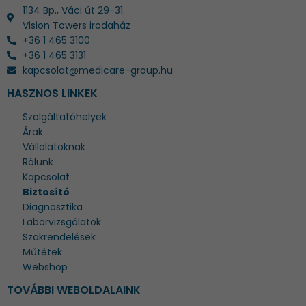
1134 Bp., Váci út 29-31.
Vision Towers irodaház
+36 1 465 3100
+36 1 465 3131
kapcsolat@medicare-group.hu
HASZNOS LINKEK
Szolgáltatóhelyek
Árak
Vállalatoknak
Rólunk
Kapcsolat
Biztosító
Diagnosztika
Laborvizsgálatok
Szakrendelések
Műtétek
Webshop
TOVÁBBI WEBOLDALAINK