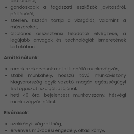
ellátásánál,
gondoskodik a fogászati eszközök javításáról,
pótlásáról,
sterilen, tisztán tartja a vizsgálót, valamint a
műszereket,
általános asszisztensi feladatok elvégzése, a
legújabb anyagok és technológiák ismeretének
birtokában
Amit kínálunk:
remek szakorvosok melletti önálló munkavégzés,
stabil munkahely, hosszú távú munkaviszony
Magyarország egyik vezető magán-egészségügyi
és fogászati szolgáltatójánál,
heti 40 óra, bejelentett munkaviszony, hétvégi
munkavégzés nélkül.
Elvárások:
szakirányú végzettség,
érvényes működési engedély, oltási könyv,