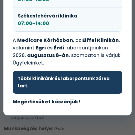
kollégát keresünk a Medicare új, hamarosan Győrben
megnyíló patikájába
Székesfehérvári klinika
07:00–14:00
Amit várunk:
Gyógyszertári szakasszisztens végzettség
A
Medicare Kórházban
, az
Eiffel Klinikán
,
Érvényes működési engedély
valamint
Egri
és
Érdi
laborpontjainkon
Elkötelezett a minőségi ellátásban
2026.
augusztus 8-án
, szombaton is várjuk
Önálló munkavégzési képesség, precizitás
Jó kommunikációs készségek
Ügyfeleinket.
Amit kínálunk:
Többi klinikánk és laborpontunk zárva
Versenyképes bérezés
tart.
Modern, korszerű felszereltség
Exkluzív munkakörnyezet
Megértésüket köszönjük!
Felelősségteljes, önálló munkavégzés lehetősége
egy dinamikusan fejlődő magánegészségügyi
cégcsoportnál
Munkavégzés helye:
Győr