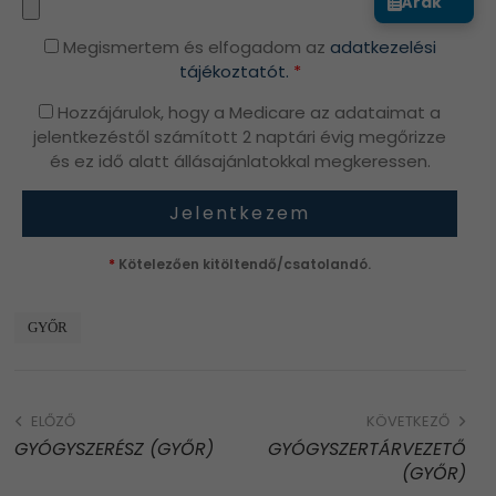
Árak
Megismertem és elfogadom az
adatkezelési
tájékoztatót.
*
Hozzájárulok, hogy a Medicare az adataimat a
jelentkezéstől számított 2 naptári évig megőrizze
és ez idő alatt állásajánlatokkal megkeressen.
*
Kötelezően kitöltendő/csatolandó.
GYŐR
ELŐZŐ
KÖVETKEZŐ
GYÓGYSZERÉSZ (GYŐR)
GYÓGYSZERTÁRVEZETŐ
(GYŐR)