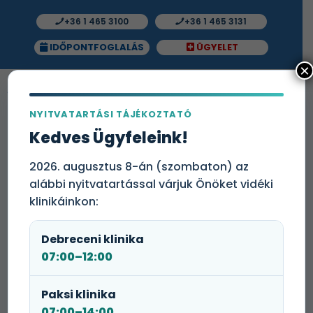
+36 1 465 3100
+36 1 465 3131
IDŐPONTFOGLALÁS
ÜGYELET
×
NYITVATARTÁSI TÁJÉKOZTATÓ
Kedves Ügyfeleink!
Gyógyszertári szakasszisztens
(Győr)
2026. augusztus 8-án (szombaton) az
alábbi nyitvatartással várjuk Önöket vidéki
klinikáinkon:
Debreceni klinika
07:00–12:00
Paksi klinika
GYÓGYSZERTÁRI SZAKASSZISZTENS
07:00–14:00