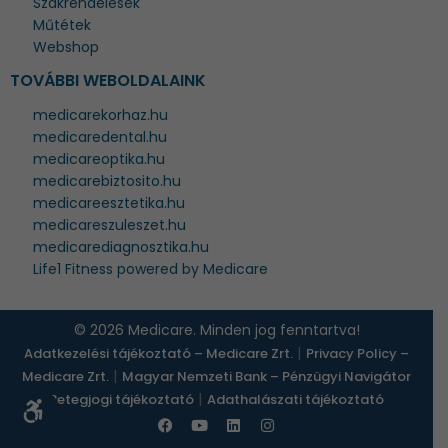
Szakrendelések
Műtétek
Webshop
TOVÁBBI WEBOLDALAINK
medicarekorhaz.hu
medicaredental.hu
medicareoptika.hu
medicarebiztosito.hu
medicareesztetika.hu
medicareszuleszet.hu
medicarediagnosztika.hu
Life1 Fitness powered by Medicare
© 2026 Medicare. Minden jog fenntartva!
|
Adatkezelési tájékoztató – Medicare Zrt.
Privacy Policy –
|
Medicare Zrt.
Magyar Nemzeti Bank – Pénzügyi Navigátor
|
Betegjogi tájékoztató
Adathalászati tájékoztató