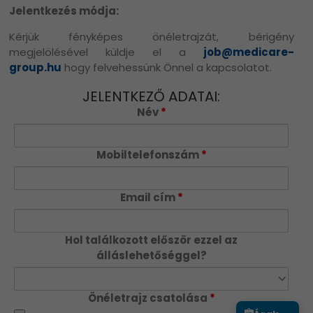
Jelentkezés módja:
Kérjük fényképes önéletrajzát, bérigény
megjelölésével küldje el a
job@medicare-
group.hu
hogy felvehessünk Önnel a kapcsolatot.
JELENTKEZŐ ADATAI:
Név
*
Mobiltelefonszám
*
Email cím
*
Hol találkozott először ezzel az
álláslehetőséggel?
Önéletrajz csatolása
*