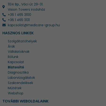
1134 Bp., Váci út 29-31.
Vision Towers irodaház
+36 1 465 3100
+36 1 465 3131
kapcsolat@medicare-group.hu
HASZNOS LINKEK
Szolgáltatóhelyek
Árak
Vállalatoknak
Rólunk
Kapcsolat
Biztosító
Diagnosztika
Laborvizsgálatok
Szakrendelések
Műtétek
Webshop
TOVÁBBI WEBOLDALAINK