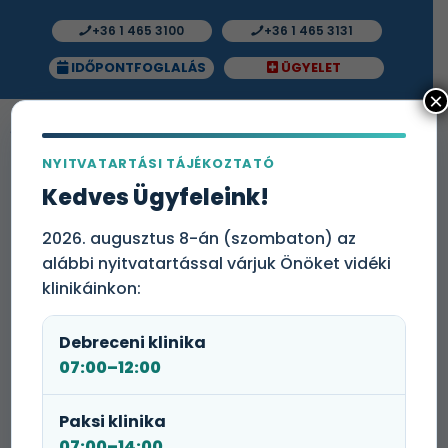
+36 1 465 3100
+36 1 465 3131
IDŐPONTFOGLALÁS
ÜGYELET
×
NYITVATARTÁSI TÁJÉKOZTATÓ
Kedves Ügyfeleink!
2026. augusztus 8-án (szombaton) az
alábbi nyitvatartással várjuk Önöket vidéki
klinikáinkon:
Medicare Fogászat korszerű, prémium kategóriás
Debreceni klinika
fogászati ellátást biztosít. A Medicare Fogászati
Klinikái az egyszerűbb fogászati kezelésektől a
07:00–12:00
komplex szájsebészeti és implantációs
beavatkozásokig teljes körű szakorvosi ellátást
Paksi klinika
nyújtanak. A folyamatos bővülés miatt Fogorvos
07:00–14:00