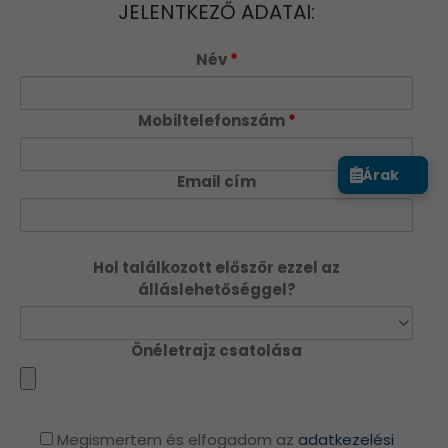
JELENTKEZŐ ADATAI:
Név
*
Mobiltelefonszám
*
Árak
Email cím
Hol találkozott először ezzel az
álláslehetőséggel?
Önéletrajz csatolása
Megismertem és elfogadom az
adatkezelési