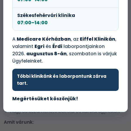
kollégákat keresünk az alábbi városokba:
Budapest, Miskolc, Eger, Szolnok, Békéscsaba,
Székesfehérvári klinika
Győr, Szeged, Tatabánya
07:00–14:00
Amit kínálunk:
A
Medicare Kórházban
, az
Eiffel Klinikán
,
asszisztenst, anyagokat, eszközöket,
valamint
Egri
és
Érdi
laborpontjainkon
belvárosi, exkluzív környezetet,
Sirona kezelőegységeket, CBCT és panoráma
2026.
augusztus 8-án
, szombaton is várjuk
röntgent, fogászati mikroszkópot, fogászati lézert,
Ügyfeleinket.
altatásos fogászati lehetőséget,
a munkafolyamatok digitalizált, számítógépes
Többi klinikánk és laborpontunk zárva
dokumentációs rendszerrel, teljes körű
tart.
ügyfélkapcsolati, és adminisztrációs ügyintézéssel
való támogatását,
egy dinamikusan fejlődő magánegészségügyi
Megértésüket köszönjük!
cégcsoport stabilitását,
nagy és kiszámítható belföldi és külföldi ügyfélkört
Amit várunk: