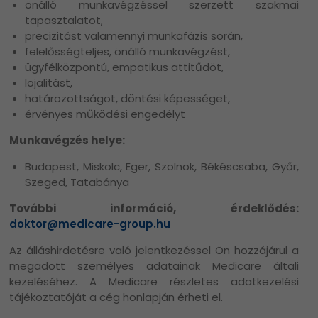
önálló munkavégzéssel szerzett szakmai
tapasztalatot,
precizitást valamennyi munkafázis során,
felelősségteljes, önálló munkavégzést,
ügyfélközpontú, empatikus attitűdöt,
lojalitást,
határozottságot, döntési képességet,
érvényes működési engedélyt
Munkavégzés helye:
Budapest, Miskolc, Eger, Szolnok, Békéscsaba, Győr,
Szeged, Tatabánya
További információ, érdeklődés:
doktor@medicare-group.hu
Az álláshirdetésre való jelentkezéssel Ön hozzájárul a
megadott személyes adatainak Medicare általi
kezeléséhez. A Medicare részletes adatkezelési
tájékoztatóját a cég honlapján érheti el.