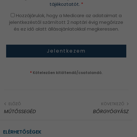
tájékoztatót.
*
Hozzájárulok, hogy a Medicare az adataimat a
jelentkezéstől számított 2 naptári évig megőrizze
és ez idő alatt állásajánlatokkal megkeressen.
*
Kötelezően kitöltendő/csatolandó.
ELŐZŐ
KÖVETKEZŐ
MŰTŐSSEGÉD
BŐRGYÓGYÁSZ
ELÉRHETŐSÉGEK