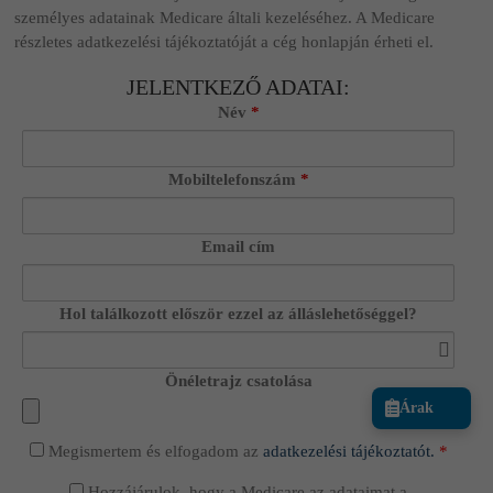
személyes adatainak Medicare általi kezeléséhez. A Medicare
részletes adatkezelési tájékoztatóját a cég honlapján érheti el.
JELENTKEZŐ ADATAI:
Név
*
Mobiltelefonszám
*
Email cím
Hol találkozott először ezzel az álláslehetőséggel?
Önéletrajz csatolása
Árak
Megismertem és elfogadom az
adatkezelési tájékoztatót.
*
Hozzájárulok, hogy a Medicare az adataimat a