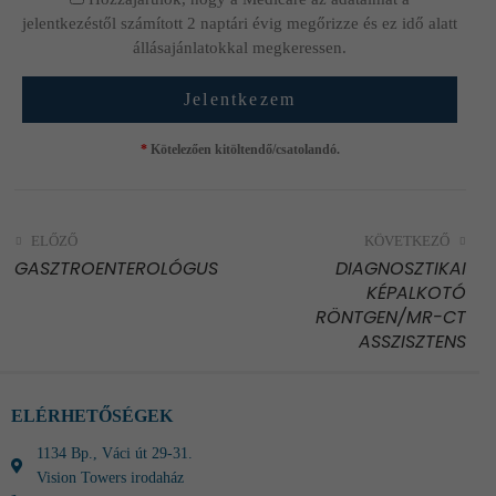
jelentkezéstől számított 2 naptári évig megőrizze és ez idő alatt
állásajánlatokkal megkeressen.
*
Kötelezően kitöltendő/csatolandó.
ELŐZŐ
KÖVETKEZŐ
GASZTROENTEROLÓGUS
DIAGNOSZTIKAI
KÉPALKOTÓ
RÖNTGEN/MR-CT
ASSZISZTENS
ELÉRHETŐSÉGEK
1134 Bp., Váci út 29-31.
Vision Towers irodaház