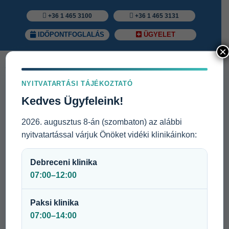
+36 1 465 3100
+36 1 465 3131
IDŐPONTFOGLALÁS
ÜGYELET
×
NYITVATARTÁSI TÁJÉKOZTATÓ
Kedves Ügyfeleink!
2026. augusztus 8-án (szombaton) az alábbi
nyitvatartással várjuk Önöket vidéki klinikáinkon:
Debreceni klinika
A Medicare Közép-Kelet-Európa és Magyarország
07:00–12:00
legdinamikusabban növekvő magánegészségügyi szolgáltatója
és biztosítója.
Paksi klinika
Dinamikusan fejlődő, bővülő csapatunkba
07:00–14:00
ENDOKRINOLÓGUS SZAKORVOS