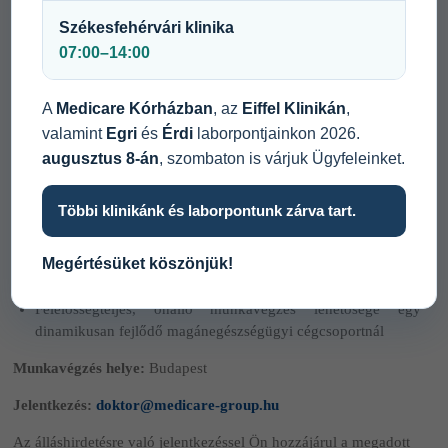
Székesfehérvári klinika
kollégát keresünk.
07:00–14:00
Szakmai elvárások:
Orvosi diploma, szakirányú szakvizsga
A
Medicare Kórházban
, az
Eiffel Klinikán
,
Elkötelezettség a minőségi ellátás iránt
valamint
Egri
és
Érdi
laborpontjainkon 2026.
Páciensközpontú hozzáállás
augusztus 8-án
, szombaton is várjuk Ügyfeleinket.
Önálló munkavégzési képesség, precíz munkavégzés, jó
kommunikációs készségek
Többi klinikánk és laborpontunk zárva tart.
Amit kínálunk:
Megértésüket köszönjük!
Modern, korszerű felszereltség
Exkluzív munkakörnyezet
Felelősségteljes, önálló munkavégzés lehetősége egy
dinamikusan fejlődő magánegészségügyi cégcsoportnál
Munkavégzés helye:
Budapest
Jelentkezés:
doktor@medicare-group.hu
Az álláshirdetésre való jelentkezéssel Ön hozzájárul a megadott