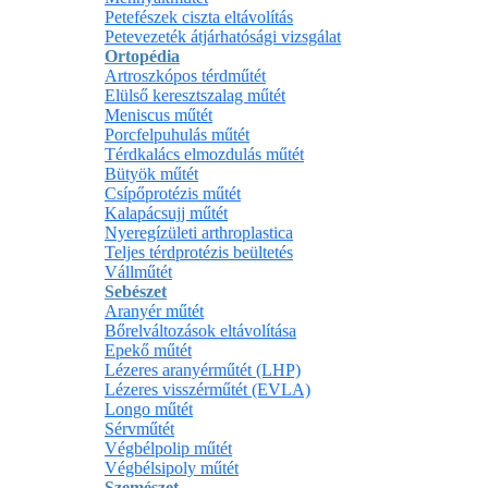
Petefészek ciszta eltávolítás
Petevezeték átjárhatósági vizsgálat
Ortopédia
Artroszkópos térdműtét
Elülső keresztszalag műtét
Meniscus műtét
Porcfelpuhulás műtét
Térdkalács elmozdulás műtét
Bütyök műtét
Csípőprotézis műtét
Kalapácsujj műtét
Nyeregízületi arthroplastica
Teljes térdprotézis beültetés
Vállműtét
Sebészet
Aranyér műtét
Bőrelváltozások eltávolítása
Epekő műtét
Lézeres aranyérműtét (LHP)
Lézeres visszérműtét (EVLA)
Longo műtét
Sérvműtét
Végbélpolip műtét
Végbélsipoly műtét
Szemészet