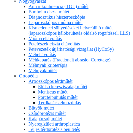
Nőgyógyászat
Anti inkontinencia (TOT) műtét
Bartholin ciszta műtét
Diagnosztikus hiszteroszkópia
Laparoszkópos mióma műtét
Kismedencei süllyedéseket helyreállító műtét
(laparoszkópos hálóbeültetés oldalsó rögzítéssel, LLS)
Mióma eltávolítás
Petefészek ciszta eltávolítás
Petevezeték átjárhatósági vizsgálat (HyCoSy)
Méheltávolítás
Méhkaparás (Fractionalt abrasio, Curettage)
Méhnyak krioterápia
Méhnyakműtét
Ortopédia
Artroszkópos térdműtét
Elülső keresztszalag műtét
Meniscus műtét
Porcfelpuhulás műtét
Térdkalács elmozdulás
Bütyök műtét
Csípőprotézis műtét
Kalapácsujj műtét
Nyeregízületi arthroplastica
Teljes térdprotézis beültetés