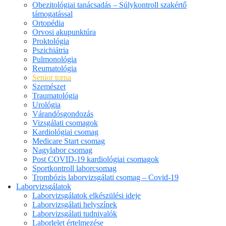
Obezitológiai tanácsadás – Súlykontroll szakértő
támogatással
Ortopédia
Orvosi akupunktúra
Proktológia
Pszichiátria
Pulmonológia
Reumatológia
Senior torna
Szemészet
Traumatológia
Urológia
Várandósgondozás
Vizsgálati csomagok
Kardiológiai csomag
Medicare Start csomag
Nagylabor csomag
Post COVID-19 kardiológiai csomagok
Sportkontroll laborcsomag
Trombózis laborvizsgálati csomag – Covid-19
Laborvizsgálatok
Laborvizsgálatok elkészülési ideje
Laborvizsgálati helyszínek
Laborvizsgálati tudnivalók
Laborlelet értelmezése