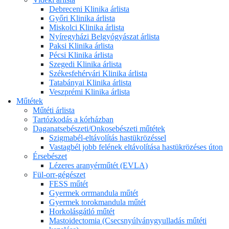
Debreceni Klinika árlista
Győri Klinika árlista
Miskolci Klinika árlista
Nyíregyházi Belgyógyászat árlista
Paksi Klinika árlista
Pécsi Klinika árlista
Szegedi Klinika árlista
Székesfehérvári Klinika árlista
Tatabányai Klinika árlista
Veszprémi Klinika árlista
Műtétek
Műtéti árlista
Tartózkodás a kórházban
Daganatsebészeti/Onkosebészeti műtétek
Szigmabél-eltávolítás hastükrözéssel
Vastagbél jobb felének eltávolítása hastükrözéses úton
Érsebészet
Lézeres aranyérműtét (EVLA)
Fül-orr-gégészet
FESS műtét
Gyermek orrmandula műtét
Gyermek torokmandula műtét
Horkolásgátló műtét
Mastoidectomia (Csecsnyúlványgyulladás műtéti