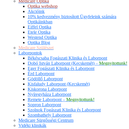
Medicare Optika
Optika webshop
Akcióink
10% kedvezmény biztosított Ügyfeleink számára
Optikáinkban
Eiffel Optika
Etele Optika
Westend Optika
Optika Blog
Medicare Szülészet
Laborpontok
Békéscsaba Fogászati Klinika és Laborpont
Dobó István Laborpont (Kecskemét) –
Megnyitottunk!
Eger Fogászati Klinika és Laborpont
Érd Laborpont
Gödöllő Laborpont
Kisfaludy Laborpont (Kecskemét)
Kiskorona Laborpont
Nyíregyháza Laborpont
Remete Laborpont –
Megnyitottunk!
Sopron Laborpont
Szolnok Fogászati Klinika és Laborpont
Szombathely Laborpont
Medicare Sürgősségi Centrum
Vidéki klinikák