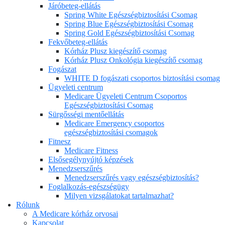
Járóbeteg-ellátás
Spring White Egészségbiztosítási Csomag
Spring Blue Egészségbiztosítási Csomag
Spring Gold Egészségbiztosítási Csomag
Fekvőbeteg-ellátás
Kórház Plusz kiegészítő csomag
Kórház Plusz Onkológia kiegészítő csomag
Fogászat
WHITE D fogászati csoportos biztosítási csomag
Ügyeleti centrum
Medicare Ügyeleti Centrum Csoportos
Egészségbiztosítási Csomag
Sürgősségi mentőellátás
Medicare Emergency csoportos
egészségbiztosítási csomagok
Fitnesz
Medicare Fitness
Elsősegélynyújtó képzések
Menedzserszűrés
Menedzserszűrés vagy egészségbiztosítás?
Foglalkozás-egészségügy
Milyen vizsgálatokat tartalmazhat?
Rólunk
A Medicare kórház orvosai
Kapcsolat