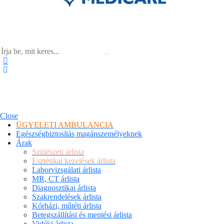
Close
ÜGYELETI AMBULANCIA
Egészségbiztosítás magánszemélyeknek
Árak
Szülészeti árlista
Esztétikai kezelések árlista
Laborvizsgálati árlista
MR, CT árlista
Diagnosztikai árlista
Szakrendelések árlista
Kórházi, műtéti árlista
Betegszállítási és mentési árlista
Vidéki árlista