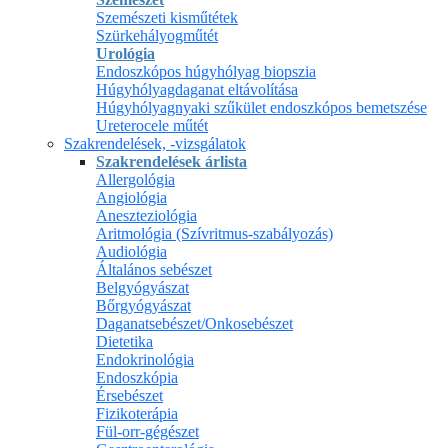
Szemészeti kisműtétek
Szürkehályogműtét
Urológia
Endoszkópos húgyhólyag biopszia
Húgyhólyagdaganat eltávolítása
Húgyhólyagnyaki szűkület endoszkópos bemetszése
Ureterocele műtét
Szakrendelések, -vizsgálatok
Szakrendelések árlista
Allergológia
Angiológia
Aneszteziológia
Aritmológia (Szívritmus-szabályozás)
Audiológia
Általános sebészet
Belgyógyászat
Bőrgyógyászat
Daganatsebészet/Onkosebészet
Dietetika
Endokrinológia
Endoszkópia
Érsebészet
Fizikoterápia
Fül-orr-gégészet