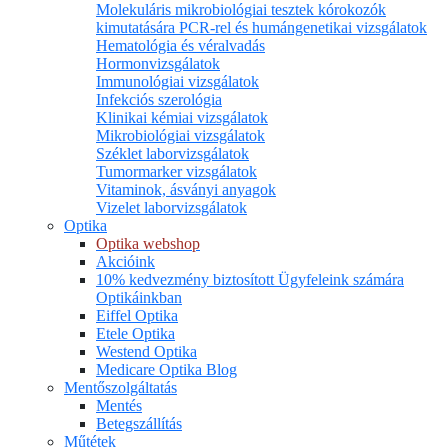
Molekuláris mikrobiológiai tesztek kórokozók
kimutatására PCR-rel és humángenetikai vizsgálatok
Hematológia és véralvadás
Hormonvizsgálatok
Immunológiai vizsgálatok
Infekciós szerológia
Klinikai kémiai vizsgálatok
Mikrobiológiai vizsgálatok
Széklet laborvizsgálatok
Tumormarker vizsgálatok
Vitaminok, ásványi anyagok
Vizelet laborvizsgálatok
Optika
Optika webshop
Akcióink
10% kedvezmény biztosított Ügyfeleink számára
Optikáinkban
Eiffel Optika
Etele Optika
Westend Optika
Medicare Optika Blog
Mentőszolgáltatás
Mentés
Betegszállítás
Műtétek