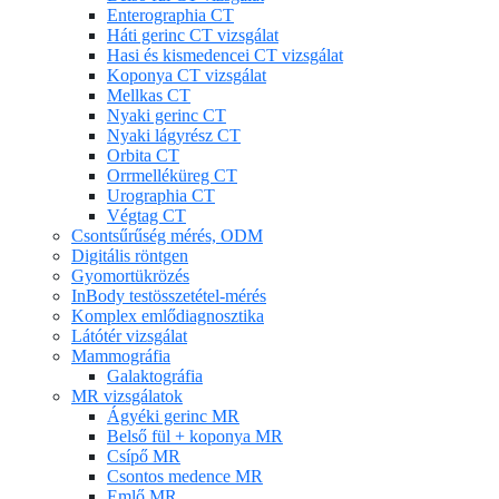
Enterographia CT
Háti gerinc CT vizsgálat
Hasi és kismedencei CT vizsgálat
Koponya CT vizsgálat
Mellkas CT
Nyaki gerinc CT
Nyaki lágyrész CT
Orbita CT
Orrmelléküreg CT
Urographia CT
Végtag CT
Csontsűrűség mérés, ODM
Digitális röntgen
Gyomortükrözés
InBody testösszetétel-mérés
Komplex emlődiagnosztika
Látótér vizsgálat
Mammográfia
Galaktográfia
MR vizsgálatok
Ágyéki gerinc MR
Belső fül + koponya MR
Csípő MR
Csontos medence MR
Emlő MR