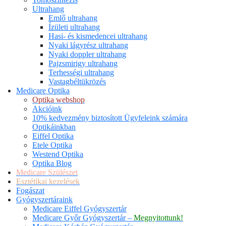
Ultrahang
Emlő ultrahang
Ízületi ultrahang
Hasi- és kismedencei ultrahang
Nyaki lágyrész ultrahang
Nyaki doppler ultrahang
Pajzsmirigy ultrahang
Terhességi ultrahang
Vastagbéltükrözés
Medicare Optika
Optika webshop
Akcióink
10% kedvezmény biztosított Ügyfeleink számára
Optikáinkban
Eiffel Optika
Etele Optika
Westend Optika
Optika Blog
Medicare Szülészet
Esztétikai kezelések
Fogászat
Gyógyszertáraink
Medicare Eiffel Gyógyszertár
Medicare Győr Gyógyszertár –
Megnyitottunk!