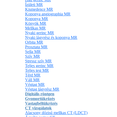
Ízületi MR
Kismedence MR
Koponya angiographia MR
Koponya MR
Könyök MR
Mellkas MR
Nyaki gerinc MR
Nyaki lágyrész és koponya MR
Orbita MR
Prosztata MR
Sella MR
Szív MR
Stressz szív MR
Teljes gerinc MR
Teljes test MR
Térd MR
Váll MR
Végtag MR
Végtag lágyrész MR
Digitális röntgen
Gyomortükrözés
Vastagbéltükrözés
CT vizsgálatok
Alacsony dózisú mellkas CT (LDCT)