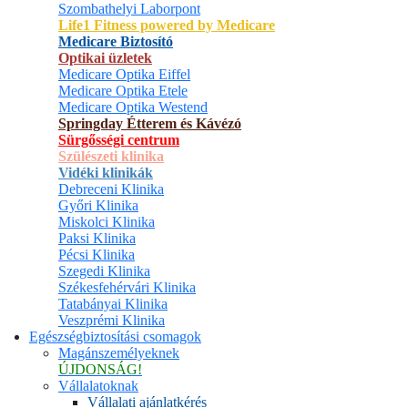
Szombathelyi Laborpont
Life1 Fitness powered by Medicare
Medicare Biztosító
Optikai üzletek
Medicare Optika Eiffel
Medicare Optika Etele
Medicare Optika Westend
Springday Étterem és Kávézó
Sürgősségi centrum
Szülészeti klinika
Vidéki klinikák
Debreceni Klinika
Győri Klinika
Miskolci Klinika
Paksi Klinika
Pécsi Klinika
Szegedi Klinika
Székesfehérvári Klinika
Tatabányai Klinika
Veszprémi Klinika
Egészségbiztosítási csomagok
Magánszemélyeknek
ÚJDONSÁG!
Vállalatoknak
Vállalati ajánlatkérés