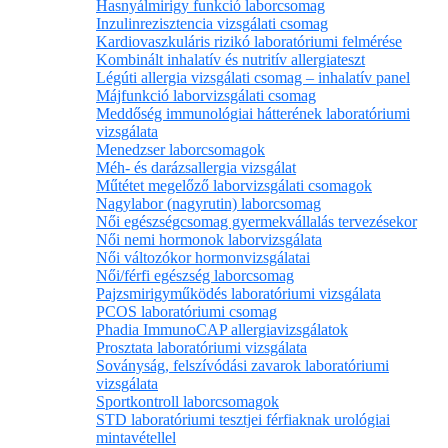
Hasnyálmirigy funkció laborcsomag
Inzulinrezisztencia vizsgálati csomag
Kardiovaszkuláris rizikó laboratóriumi felmérése
Kombinált inhalatív és nutritív allergiateszt
Légúti allergia vizsgálati csomag – inhalatív panel
Májfunkció laborvizsgálati csomag
Meddőség immunológiai hátterének laboratóriumi
vizsgálata
Menedzser laborcsomagok
Méh- és darázsallergia vizsgálat
Műtétet megelőző laborvizsgálati csomagok
Nagylabor (nagyrutin) laborcsomag
Női egészségcsomag gyermekvállalás tervezésekor
Női nemi hormonok laborvizsgálata
Női változókor hormonvizsgálatai
Női/férfi egészség laborcsomag
Pajzsmirigyműködés laboratóriumi vizsgálata
PCOS laboratóriumi csomag
Phadia ImmunoCAP allergiavizsgálatok
Prosztata laboratóriumi vizsgálata
Soványság, felszívódási zavarok laboratóriumi
vizsgálata
Sportkontroll laborcsomagok
STD laboratóriumi tesztjei férfiaknak urológiai
mintavétellel