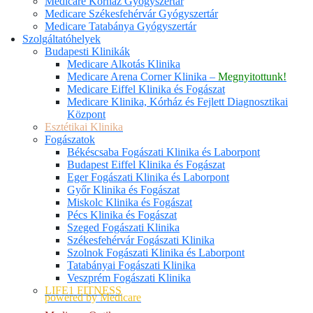
Medicare Kórház Gyógyszertár
Medicare Székesfehérvár Gyógyszertár
Medicare Tatabánya Gyógyszertár
Szolgáltatóhelyek
Budapesti Klinikák
Medicare Alkotás Klinika
Medicare Arena Corner Klinika –
Megnyitottunk!
Medicare Eiffel Klinika és Fogászat
Medicare Klinika, Kórház és Fejlett Diagnosztikai
Központ
Esztétikai Klinika
Fogászatok
Békéscsaba Fogászati Klinika és Laborpont
Budapest Eiffel Klinika és Fogászat
Eger Fogászati Klinika és Laborpont
Győr Klinika és Fogászat
Miskolc Klinika és Fogászat
Pécs Klinika és Fogászat
Szeged Fogászati Klinika
Székesfehérvár Fogászati Klinika
Szolnok Fogászati Klinika és Laborpont
Tatabányai Fogászati Klinika
Veszprém Fogászati Klinika
LIFE1 FITNESS
powered by Medicare