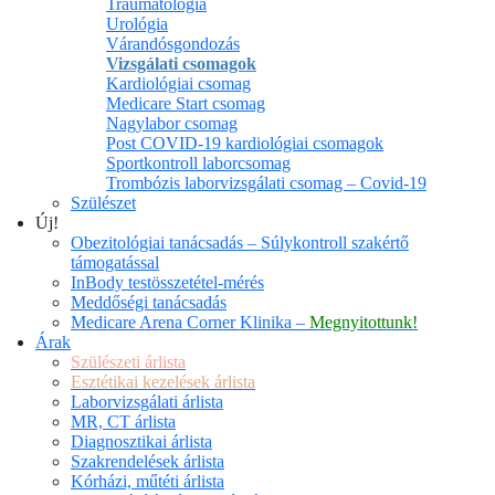
Traumatológia
Urológia
Várandósgondozás
Vizsgálati csomagok
Kardiológiai csomag
Medicare Start csomag
Nagylabor csomag
Post COVID-19 kardiológiai csomagok
Sportkontroll laborcsomag
Trombózis laborvizsgálati csomag – Covid-19
Szülészet
Új!
Obezitológiai tanácsadás – Súlykontroll szakértő
támogatással
InBody testösszetétel-mérés
Meddőségi tanácsadás
Medicare Arena Corner Klinika –
Megnyitottunk!
Árak
Szülészeti árlista
Esztétikai kezelések árlista
Laborvizsgálati árlista
MR, CT árlista
Diagnosztikai árlista
Szakrendelések árlista
Kórházi, műtéti árlista