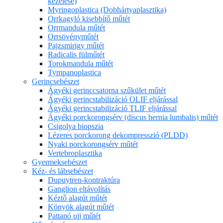
kezelése)
Myringoplastica (Dobhártyaplasztika)
Orrkagyló kisebbítő műtét
Orrmandula műtét
Orrsövényműtét
Pajzsmirigy műtét
Radicalis fülműtét
Torokmandula műtét
Tympanoplastica
Gerincsebészet
Ágyéki gerinccsatorna szűkület műtét
Ágyéki gerincstabilizáció OLIF eljárással
Ágyéki gerincstabilizáció TLIF eljárással
Ágyéki porckorongsérv (discus hernia lumbalis) műtét
Csigolya biopszia
Lézeres porckorong dekompresszió (PLDD)
Nyaki porckorongsérv műtét
Vertebroplasztika
Gyermeksebészet
Kéz- és lábsebészet
Dupuytren-kontraktúra
Ganglion eltávolítás
Kéztő alagút műtét
Könyök alagút műtét
Pattanó ujj műtét