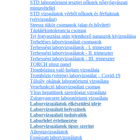
STD laboratóriumi tesztjei nőknek nőgyógyászati
mintavétellel
STD vizsgálatok vérből nőknek és férfiaknak
(vérvizsgálat)
Stressz tükör csomagok (alap és bővített)
Táplálékintolerancia csomag
Tej fogyasztása után jelentkező panaszok kivizsgálása
Terheléses laborvizsgálati csomagok
Terhességi laborvizsgálatok - I. trimeszter
Terhességi laborvizsgálatok - II. trimeszter
Terhességi laborvizsgálatok - III. trimeszter
TORCH plusz panel
Trombózisra való hajlam vizsgálata
Trombózis (vérrög) laborvizsgálat – Covid-19
Túlsúly okának laboratóriumi vizsgálata
Vesefunkció laborvizsgálati csomag
Vírus hepatitisek szerológiai vizsgálata
Zsíranyagcsere laboratóriumi vizsgálata
Laborvizsgálatok elkészülési ideje
Laborvizsgálati helyszínek
Laborvizsgálati tudnivalók
Laborlelet értelmezése
Laborvizsgálatok típus szerint
Allergiavizsgálatok
Fogászati laborvizsgálatok