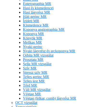
Enterographia MR
Hasi és kismedencei
Hasi lágyrész MR
Háti gerinc MR
Ízületi MR
Kismedence MR
Koponya angiographia MR
Koponya MR
Könyök MR
Mellkas MR
Nyaki gerinc
Nyaki lágyrész és arckoponya MR
Orbita MR vizsgálat
Prosztata MR
Sella MR vizsgálat
Szív MR
Stressz szív MR
Teljes gerinc MR
Teljes test MR
Térd MR
Váll MR vizsgálat
Végtag MR
Végtag (felkar, comb) lágyrész MR
OCT vizsgálat
Tomoszintézis