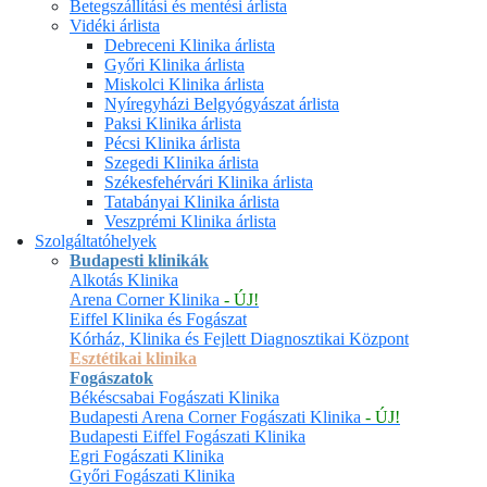
Betegszállítási és mentési árlista
Vidéki árlista
Debreceni Klinika árlista
Győri Klinika árlista
Miskolci Klinika árlista
Nyíregyházi Belgyógyászat árlista
Paksi Klinika árlista
Pécsi Klinika árlista
Szegedi Klinika árlista
Székesfehérvári Klinika árlista
Tatabányai Klinika árlista
Veszprémi Klinika árlista
Szolgáltatóhelyek
Budapesti klinikák
Alkotás Klinika
Arena Corner Klinika
- ÚJ!
Eiffel Klinika és Fogászat
Kórház, Klinika és Fejlett Diagnosztikai Központ
Esztétikai klinika
Fogászatok
Békéscsabai Fogászati Klinika
Budapesti Arena Corner Fogászati Klinika
- ÚJ!
Budapesti Eiffel Fogászati Klinika
Egri Fogászati Klinika
Győri Fogászati Klinika