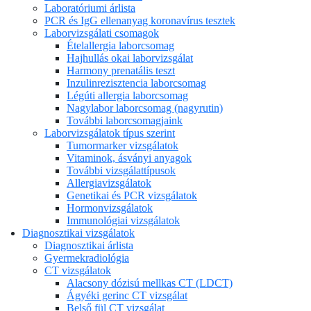
Laboratóriumi árlista
PCR és IgG ellenanyag koronavírus tesztek
Laborvizsgálati csomagok
Ételallergia laborcsomag
Hajhullás okai laborvizsgálat
Harmony prenatális teszt
Inzulinrezisztencia laborcsomag
Légúti allergia laborcsomag
Nagylabor laborcsomag (nagyrutin)
További laborcsomagjaink
Laborvizsgálatok típus szerint
Tumormarker vizsgálatok
Vitaminok, ásványi anyagok
További vizsgálattípusok
Allergiavizsgálatok
Genetikai és PCR vizsgálatok
Hormonvizsgálatok
Immunológiai vizsgálatok
Diagnosztikai vizsgálatok
Diagnosztikai árlista
Gyermekradiológia
CT vizsgálatok
Alacsony dózisú mellkas CT (LDCT)
Ágyéki gerinc CT vizsgálat
Belső fül CT vizsgálat