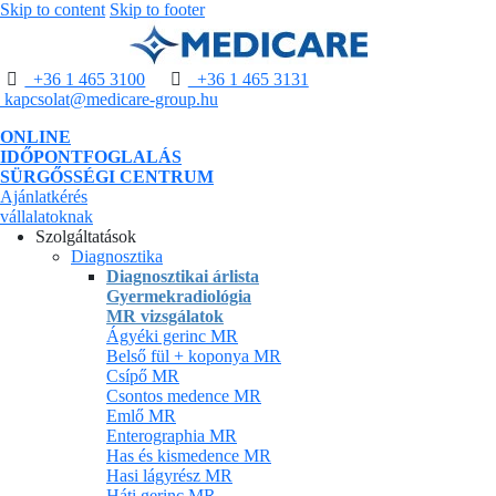
Skip to content
Skip to footer
+36 1 465 3100
+36 1 465 3131
kapcsolat@medicare-group.hu
ONLINE
IDŐPONTFOGLALÁS
SÜRGŐSSÉGI CENTRUM
Ajánlatkérés
vállalatoknak
Szolgáltatások
Diagnosztika
Diagnosztikai árlista
Gyermekradiológia
MR vizsgálatok
Ágyéki gerinc MR
Belső fül + koponya MR
Csípő MR
Csontos medence MR
Emlő MR
Enterographia MR
Has és kismedence MR
Hasi lágyrész MR
Háti gerinc MR