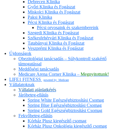
Debrecen Klinika
Győri Klinika és Fogászat
Miskolci Klinika és Fogászat
Paksi Klinika
Pécsi Klinika és Fogászat
Pécsi orvosaink és szakembereink
Szegedi Klinika és Fogászat
Székesfehérvári Klinika és Fogászat
Tatabányai Klinika és Fogászat
Veszprémi Klinika és Fogászat
Újdonságok
Obezitológiai tanácsadás – Súlykontroll szakértő
támogatással
Meddőségi tanácsadás
Medicare Arena Corner Klinika –
Megnyitottunk!
LIFE1 FITNESS
powered by
M
edicare
Vállalatoknak
Vállalati ajánlatkérés
Járóbeteg-ellátás
Spring White Egészségbiztosítási Csomag
Spring Blue Egészségbiztosítási Csomag
Spring Gold Egészségbiztosítási Csomag
Fekvőbeteg-ellátás
Kórház Plusz kiegészítő csomag
Kórház Plusz Onkológia kiegészítő csomag