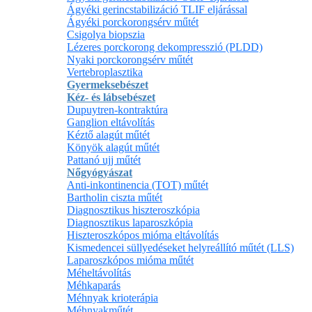
Ágyéki gerincstabilizáció TLIF eljárással
Ágyéki porckorongsérv műtét
Csigolya biopszia
Lézeres porckorong dekompresszió (PLDD)
Nyaki porckorongsérv műtét
Vertebroplasztika
Gyermeksebészet
Kéz- és lábsebészet
Dupuytren-kontraktúra
Ganglion eltávolítás
Kéztő alagút műtét
Könyök alagút műtét
Pattanó ujj műtét
Nőgyógyászat
Anti-inkontinencia (TOT) műtét
Bartholin ciszta műtét
Diagnosztikus hiszteroszkópia
Diagnosztikus laparoszkópia
Hiszteroszkópos mióma eltávolítás
Kismedencei süllyedéseket helyreállító műtét (LLS)
Laparoszkópos mióma műtét
Méheltávolítás
Méhkaparás
Méhnyak krioterápia
Méhnyakműtét