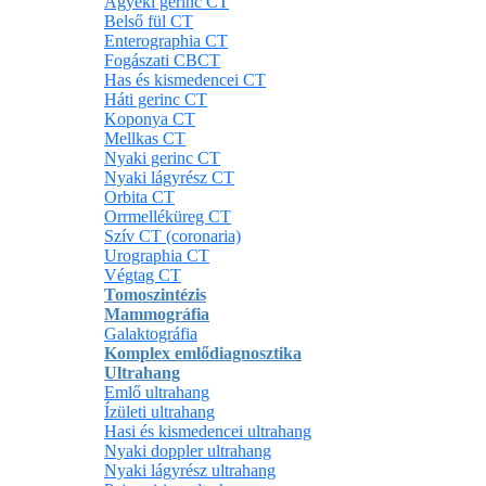
Ágyéki gerinc CT
Belső fül CT
Enterographia CT
Fogászati CBCT
Has és kismedencei CT
Háti gerinc CT
Koponya CT
Mellkas CT
Nyaki gerinc CT
Nyaki lágyrész CT
Orbita CT
Orrmelléküreg CT
Szív CT (coronaria)
Urographia CT
Végtag CT
Tomoszintézis
Mammográfia
Galaktográfia
Komplex emlődiagnosztika
Ultrahang
Emlő ultrahang
Ízületi ultrahang
Hasi és kismedencei ultrahang
Nyaki doppler ultrahang
Nyaki lágyrész ultrahang