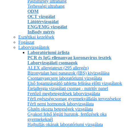
Pajzsmirigy ultrahang
Terhességi ultrahang
ODM
OCT vizsgálat
Látótérvizsgálat
ENG/EMG vizsgálat
InBody mérés
Esztétikai kezelések
Fogászat
Laborvizsgálatok
Laboratóriumi árlista
PCR és IgG ellenanyag koronavírus tesztek
Laborvizsgálati csomagok
ALEX allergiateszt (295 allergén)
Bizonytalan hasi panaszok (IBS) kivizsgálása
Csontanyagcsere laboratóriumi vizsgálata
Első fogamzásgátló tabletta felírása előtti vizsgálatok
Ételallergia vizsgálati csomag - nutritív panel
Fertőző megbetegedések laborvizsgálata
Férfi egészségcsomag gyermekvállalás tervezésekor
Férfi nemi hormonok laborvizsgálata
Glutén okozta betegségek vizsgálata
Gyakori felső légúti hurutok, fertőzések oka
gyermekeknél
Hajhullás okának laboratóriumi vizsgálata