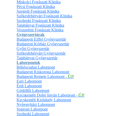
Miskolci Fogászati Klinika
Pécsi Fogászati Klinika
Szegedi Fogászati Klinika
Székesfehérvári Fogászati Klinika
Szolnoki Fogászati Klinika
Tatabányai Fogászati Klinika
Veszprémi Fogászati Klinika
Gyógyszertárak
Budapesti Eiffel Gyógyszertár
Budapesti Kórház Gyógyszertár
Győri Gyógyszertár
Székesfehérvári Gyógyszertár
Tatabányai Gyógyszertár
Laborpontok
Békéscsabai Laborpont
Budapesti Kiskorona Laborpont
Budapesti Remete Laborpont
- ÚJ!
Egri Laborpont
Érdi Laborpont
Gödöllői Laborpont
Kecskeméti Dobó István Laborpont
- ÚJ!
Kecskeméti Kisfaludy Laborpont
Nyíregyházi Laborpont
Soproni Laborpont
Szolnoki Laborpont