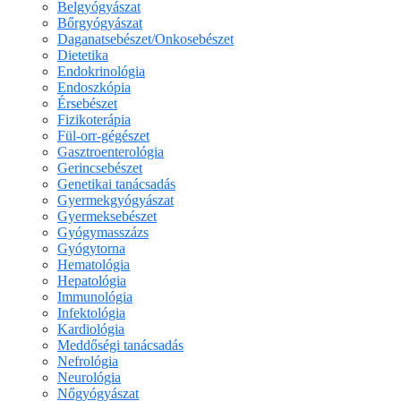
Belgyógyászat
Bőrgyógyászat
Daganatsebészet/Onkosebészet
Dietetika
Endokrinológia
Endoszkópia
Érsebészet
Fizikoterápia
Fül-orr-gégészet
Gasztroenterológia
Gerincsebészet
Genetikai tanácsadás
Gyermekgyógyászat
Gyermeksebészet
Gyógymasszázs
Gyógytorna
Hematológia
Hepatológia
Immunológia
Infektológia
Kardiológia
Meddőségi tanácsadás
Nefrológia
Neurológia
Nőgyógyászat