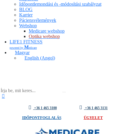
Időpontlemondási és -módosítási szabályzat
BLOG
Karrier
Páciensvélemények
Webshop
Medicare webshop
Optika webshop
LIFE1 FITNESS
M
powered by
edicare
Magyar
English
(
Angol
)
+36 1 465 3100
+36 1 465 3131
IDŐPONTFOGLALÁS
ÜGYELET