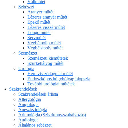
Vállműtét
Sebészet
Aranyér műtét
Lézeres aranyér műtét
Epekő műtét
Lézeres visszérműtét
Longo műtét
Sérvműtét
Végbélpolip műtét
Végbélsipoly műtét
Szemészet
Szemészeti kisműtétek
Szürkehályog műtét
Urológia
Here visszértágulat műtét
Endoszkópos húgyhólyag biopszia
További urológiai műtétek
Szakrendelések
Szakrendelések árlista
Allergológia
Angiológia
Aneszteziológia
Aritmológia (Szívritmus-szabályozás)
Audiológia
Általános sebészet