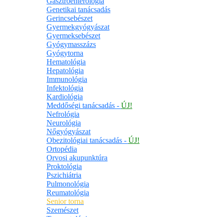
Gasztroenterológia
Genetikai tanácsadás
Gerincsebészet
Gyermekgyógyászat
Gyermeksebészet
Gyógymasszázs
Gyógytorna
Hematológia
Hepatológia
Immunológia
Infektológia
Kardiológia
Meddőségi tanácsadás -
ÚJ!
Nefrológia
Neurológia
Nőgyógyászat
Obezitológiai tanácsadás -
ÚJ!
Ortopédia
Orvosi akupunktúra
Proktológia
Pszichiátria
Pulmonológia
Reumatológia
Senior torna
Szemészet