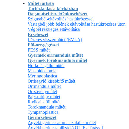
Műtéti árlista
Tartózkodás a kórházban
Daganatsebészet/Onkosebészet
Szigmabél-eltávolítás hastükrözéssel
Vastagbél jobb felének eltávolítása hastükrözéses úton
Végbél részleges eltávolítása
Érsebészet
Lézeres visszérműtét (EVLA)
Fül-orr-gégészet
FESS műtét
Gyermek orrmandula műtét
Gyermek torokmandula műtét
Horkolásgátló műtét
Mastoidectomia
Myringoplastica
Orrkagyló kisebbítő műtét
Orrmandula műtét
Orrsövényműtét
Pajzsmirigy műtét
Radicalis fülműtét
Torokmandula műtét
Tympanoplastica
Gerincsebészet
Ágyéki gerinccsatorna szűkület műtét
Ágyéki gerincstabilizáció OLIF eljárással