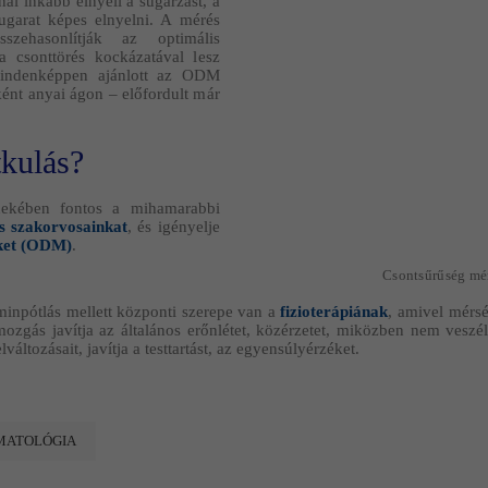
l inkább elnyeli a sugárzást, a
ugarat képes elnyelni. A mérés
zehasonlítják az optimális
a csonttörés kockázatával lesz
 mindenképpen ajánlott az ODM
ként anyai ágon – előfordult már
tkulás?
rdekében fontos a mihamarabbi
s szakorvosainkat
, és igényelje
ket (ODM)
.
Csontsűrűség mé
aminpótlás mellett központi szerepe van a
fizioterápiának
, amivel mérsé
zgás javítja az általános erőnlétet, közérzetet, miközben nem veszél
áltozásait, javítja a testtartást, az egyensúlyérzéket.
MATOLÓGIA