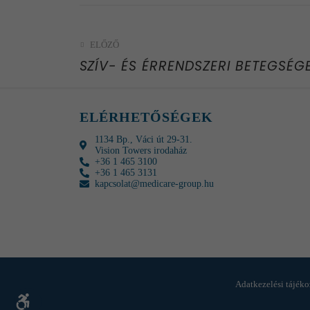
ELŐZŐ
SZÍV- ÉS ÉRRENDSZERI BETEGSÉG
ELÉRHETŐSÉGEK
1134 Bp., Váci út 29-31.
Vision Towers irodaház
+36 1 465 3100
+36 1 465 3131
kapcsolat@medicare-group.hu
Adatkezelési tájéko