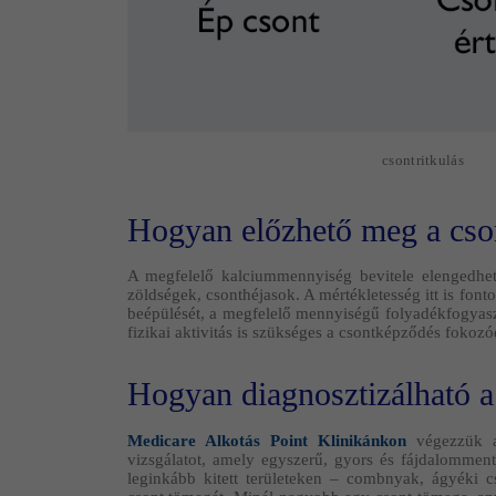
csontritkulás
Hogyan előzhető meg a cson
A megfelelő kalciummennyiség bevitele elengedhet
zöldségek, csonthéjasok. A mértékletesség itt is fonto
beépülését, a megfelelő mennyiségű folyadékfogyaszt
fizikai aktivitás is szükséges a csontképződés fokoz
Hogyan diagnosztizálható a 
Medicare Alkotás Point Klinikánkon
végezzük
vizsgálatot, amely egyszerű, gyors és fájdalommen
leginkább kitett területeken – combnyak, ágyéki 