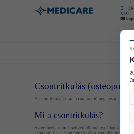
+36 
3131
kapc
N
K
20
Ön
Csontritkulás (osteoporosi
A csontritkulás során a csontok tömege és mésztarta
Mi a csontritkulás?
Az emberi csontok szöveti állománya átlagosan 25-30
azonban, ha a csontképző- és a csontlebontást vé