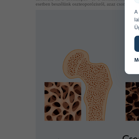
esetben beszélünk oszteoporózisról, azaz csontritkulá
A
l
Üg
M