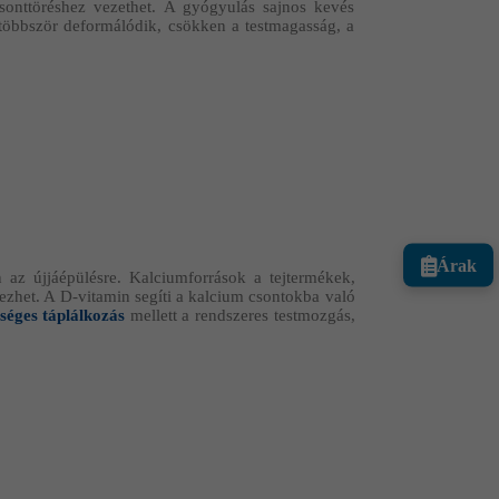
csonttöréshez vezethet. A gyógyulás sajnos kevés
egtöbbször deformálódik, csökken a testmagasság, a
Árak
az újjáépülésre. Kalciumforrások a tejtermékek,
het. A D-vitamin segíti a kalcium csontokba való
séges táplálkozás
mellett a rendszeres testmozgás,