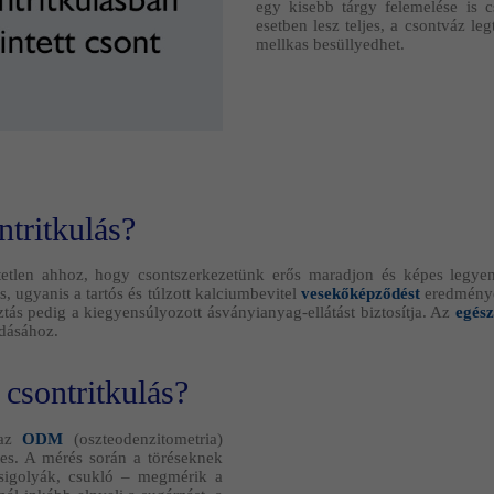
egy kisebb tárgy felemelése is 
esetben lesz teljes, a csontváz l
mellkas besüllyedhet.
tritkulás?
etlen ahhoz, hogy csontszerkezetünk erős maradjon és képes legyen 
s, ugyanis a tartós és túlzott kalciumbevitel
vesekőképződést
eredményez
ás pedig a kiegyensúlyozott ásványianyag-ellátást biztosítja. Az
egész
ódásához.
csontritkulás?
 az
ODM
(oszteodenzitometria)
tes. A mérés során a töréseknek
csigolyák, csukló – megmérik a