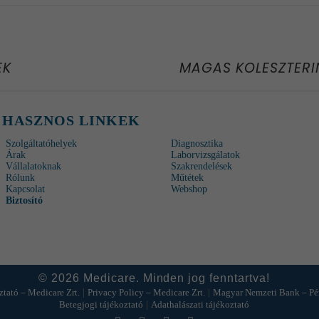
EK
MAGAS KOLESZTERIN
HASZNOS LINKEK
Szolgáltatóhelyek
Diagnosztika
Árak
Laborvizsgálatok
Vállalatoknak
Szakrendelések
Rólunk
Műtétek
Kapcsolat
Webshop
Biztosító
© 2026 Medicare. Minden jog fenntartva!
|
|
ztató – Medicare Zrt.
Privacy Policy – Medicare Zrt.
Magyar Nemzeti Bank – Pé
|
Betegjogi tájékoztató
Adathalászati tájékoztató