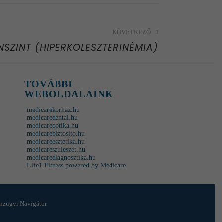
KÖVETKEZŐ
SZINT (HIPERKOLESZTERINÉMIA)
TOVÁBBI
WEBOLDALAINK
medicarekorhaz.hu
medicaredental.hu
medicareoptika.hu
medicarebiztosito.hu
medicareesztetika.hu
medicareszuleszet.hu
medicarediagnosztika.hu
Life1 Fitness powered by Medicare
nzügyi Navigátor