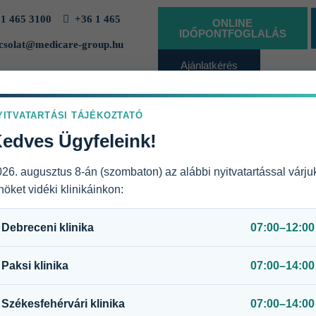
1 465 3100
+36 1 465
ONLINE
IDŐPONTFOGLALÁS
solat@medicare-group.hu
Ajánlatkérés
vállalatoknak
YITVATARTÁSI TÁJÉKOZTATÓ
edves Ügyfeleink!
26. augusztus 8-án (szombaton) az alábbi nyitvatartással várju
öket vidéki klinikáinkon:
s)
Debreceni klinika
07:00–12:00
lma csökken, amely fokozott törékenységgel, a spontán törések kockáz
Paksi klinika
07:00–14:00
 éves korig gyarapszik, majd tömege fogyni, gyengülni kezd. Ez az éle
Székesfehérvári klinika
07:00–14:00
gző sejtek összehangolt működése megbomlik, akkor ennél nagyobb 