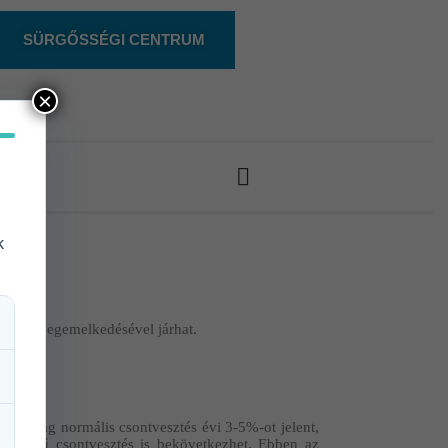
SÜRGŐSSÉGI CENTRUM
×
k
atának megemelkedésével járhat.
ttanilag normális csontvesztés évi 3-5%-ot jelent,
mértékű csontvesztés is bekövetkezhet. Ebben az