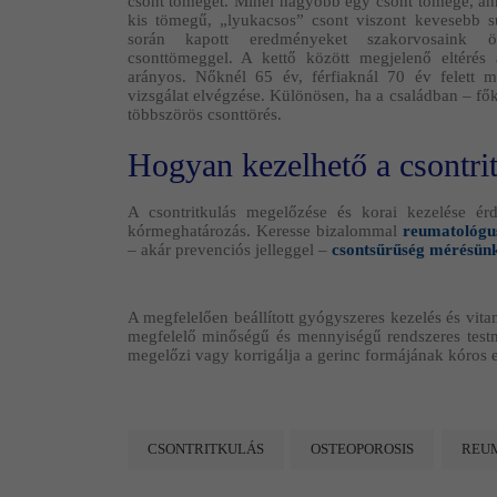
csont tömegét. Minél nagyobb egy csont tömege, anná
kis tömegű, „lyukacsos” csont viszont kevesebb s
során kapott eredményeket szakorvosaink öss
csonttömeggel. A kettő között megjelenő eltérés 
arányos. Nőknél 65 év, férfiaknál 70 év felett
vizsgálat elvégzése. Különösen, ha a családban – fő
többszörös csonttörés.
Hogyan kezelhető a csontri
A csontritkulás megelőzése és korai kezelése é
kórmeghatározás. Keresse bizalommal
reumatológu
– akár prevenciós jelleggel –
csontsűrűség mérésün
A megfelelően beállított gyógyszeres kezelés és vit
megfelelő minőségű és mennyiségű rendszeres testmo
megelőzi vagy korrigálja a gerinc formájának kóros elv
CSONTRITKULÁS
OSTEOPOROSIS
REU