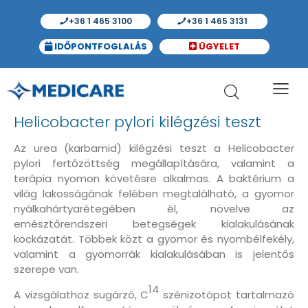
+36 1 465 3100
+36 1 465 3131
IDŐPONTFOGLALÁS
ÜGYELET
Helicobacter pylori kilégzési teszt
Az urea (karbamid) kilégzési teszt a Helicobacter
pylori fertőzöttség megállapítására, valamint a
terápia nyomon követésre alkalmas. A baktérium a
világ lakosságának felében megtalálható, a gyomor
nyálkahártyarétegében él, növelve az
emésztőrendszeri betegségek kialakulásának
kockázatát. Többek közt a gyomor és nyombélfekély,
valamint a gyomorrák kialakulásában is jelentős
szerepe van.
14
A vizsgálathoz sugárzó, C
szénizotópot tartalmazó