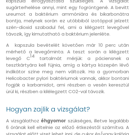
kapszula elfogyasztása szükséges. A vizsgálat
sugárterhelése annyi, mint egy fogröntgené. A bevitt
ureumot a baktérium ammóniára és bikarbonátra
bontja, melynek során ez utóbbiból izotóppal jelzett
szén-dioxid szabadul fel, ami a kilégzett levegővel
távozik, így kimutatható a baktérium jelenléte.
A kapszula bevételét követően már 10 perc után
mérhető a levegőminta. A teszt során a kilégzett
14
levegő C
tartalmát mérjük: a páciensnek a
tesztkártyára kell fújnia, amíg a kártya közepén lévő
indikátor színe meg nem változik. Ha a gyomorban
Helicobacter pylori baktériumok vannak, akkor bontani
fogják a karbamidot, ami részben a vesén keresztül
ürül ki, részben a kilélegzett CO2-val távozik.
Hogyan zajlik a vizsgálat?
A vizsgálathoz
éhgyomor
szükséges, illetve legalább
6 órának kell eltelnie az előző étkezéstől számítva. A
vizsgálat előtt vizet lehet inni, de cukor és/vagy kalória