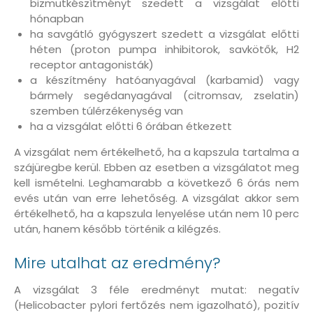
bizmutkészítményt szedett a vizsgálat előtti
hónapban
ha savgátló gyógyszert szedett a vizsgálat előtti
héten (proton pumpa inhibitorok, savkötők, H2
receptor antagonisták)
a készítmény hatóanyagával (karbamid) vagy
bármely segédanyagával (citromsav, zselatin)
szemben túlérzékenység van
ha a vizsgálat előtti 6 órában étkezett
A vizsgálat nem értékelhető, ha a kapszula tartalma a
szájüregbe kerül. Ebben az esetben a vizsgálatot meg
kell ismételni. Leghamarabb a következő 6 órás nem
evés után van erre lehetőség. A vizsgálat akkor sem
értékelhető, ha a kapszula lenyelése után nem 10 perc
után, hanem később történik a kilégzés.
Mire utalhat az eredmény?
A vizsgálat 3 féle eredményt mutat: negatív
(Helicobacter pylori fertőzés nem igazolható), pozitív