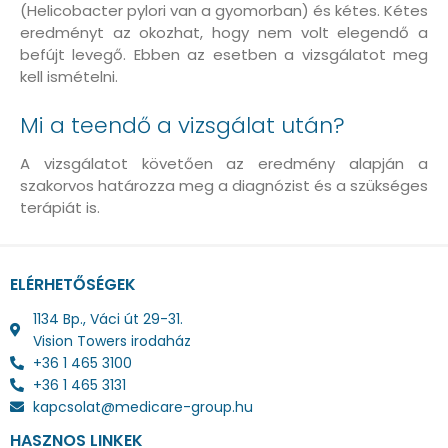
(Helicobacter pylori van a gyomorban) és kétes. Kétes
eredményt az okozhat, hogy nem volt elegendő a
befújt levegő. Ebben az esetben a vizsgálatot meg
kell ismételni.
Mi a teendő a vizsgálat után?
A vizsgálatot követően az eredmény alapján a
szakorvos határozza meg a diagnózist és a szükséges
terápiát is.
ELÉRHETŐSÉGEK
1134 Bp., Váci út 29-31.
Vision Towers irodaház
+36 1 465 3100
+36 1 465 3131
kapcsolat@medicare-group.hu
HASZNOS LINKEK