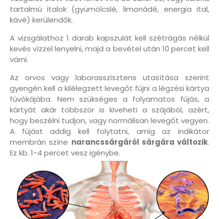
tartalmú italok (gyümölcslé, limonádé, energia ital,
kávé) kerülendők.
A vizsgálathoz 1 darab kapszulát kell szétrágás nélkül
kevés vízzel lenyelni, majd a bevétel után 10 percet kell
várni.
Az orvos vagy laborasszisztens utasítása szerint
gyengén kell a kilélegzett levegőt fújni a légzési kártya
fúvókájába. Nem szükséges a folyamatos fújás, a
kártyát akár többször is kiveheti a szájából, azért,
hogy beszélni tudjon, vagy normálisan levegőt vegyen.
A fújást addig kell folytatni, amig az indikátor
membrán színe
narancssárgáról sárgára változik
.
Ez kb. 1-4 percet vesz igénybe.