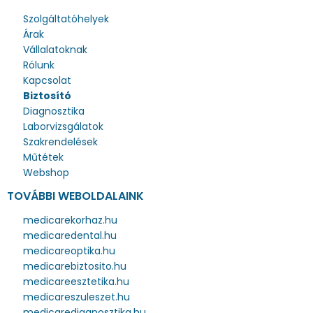
Szolgáltatóhelyek
Árak
Vállalatoknak
Rólunk
Kapcsolat
Biztosító
Diagnosztika
Laborvizsgálatok
Szakrendelések
Műtétek
Webshop
TOVÁBBI WEBOLDALAINK
medicarekorhaz.hu
medicaredental.hu
medicareoptika.hu
medicarebiztosito.hu
medicareesztetika.hu
medicareszuleszet.hu
medicarediagnosztika.hu