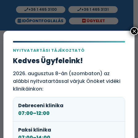
+36 1 465 3100
+36 1 465 3131
IDŐPONTFOGLALÁS
ÜGYELET
×
NYITVATARTÁSI TÁJÉKOZTATÓ
Merkaptánok és tioéterek okozta
Kedves Ügyfeleink!
túlérzékenység
2026. augusztus 8-án (szombaton) az
alábbi nyitvatartással várjuk Önöket vidéki
A merkaptánok és tioéterek okozta
túlérzékenység vizsgálat kizárólag a
klinikáinkon:
Medicare Kórházban érhető el, a
mintavétel csak kedd reggelenként
Debreceni klinika
lehetséges.
07:00–12:00
Paksi klinika
Egy gyökérkezelés során nem lehet teljesen eltüntetni
a hátramaradt szöveteket és mikroorganizmusokat a
07:00–14:00