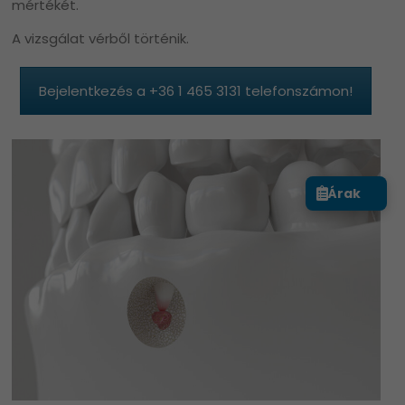
mértékét.
A vizsgálat vérből történik.
Bejelentkezés a +36 1 465 3131 telefonszámon!
Árak