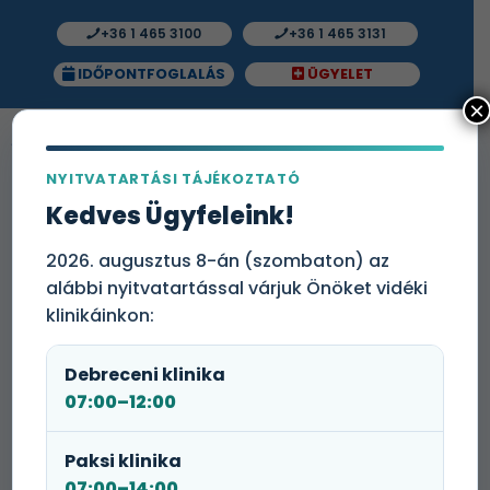
+36 1 465 3100
+36 1 465 3131
IDŐPONTFOGLALÁS
ÜGYELET
×
NYITVATARTÁSI TÁJÉKOZTATÓ
Kedves Ügyfeleink!
Ismerje meg a Medicare Diagnosztikai
2026. augusztus 8-án (szombaton) az
Központot
alábbi nyitvatartással várjuk Önöket vidéki
klinikáinkon:
Debreceni klinika
07:00–12:00
Paksi klinika
07:00–14:00