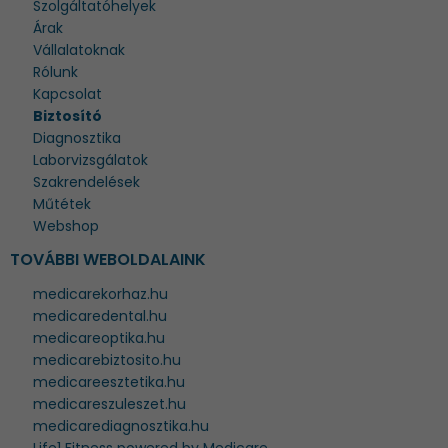
Szolgáltatóhelyek
Árak
Vállalatoknak
Rólunk
Kapcsolat
Biztosító
Diagnosztika
Laborvizsgálatok
Szakrendelések
Műtétek
Webshop
TOVÁBBI WEBOLDALAINK
medicarekorhaz.hu
medicaredental.hu
medicareoptika.hu
medicarebiztosito.hu
medicareesztetika.hu
medicareszuleszet.hu
medicarediagnosztika.hu
Life1 Fitness powered by Medicare