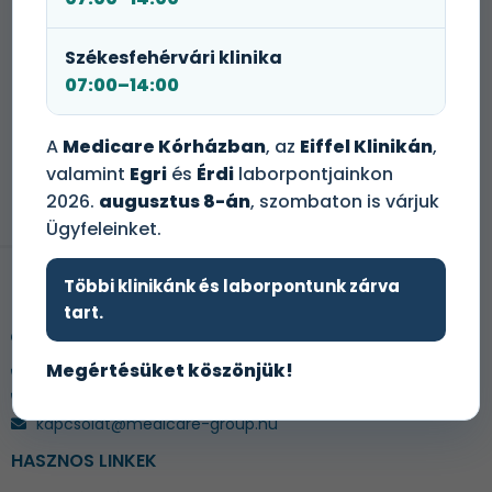
Székesfehérvári klinika
07:00–14:00
A
Medicare Kórházban
, az
Eiffel Klinikán
,
Mi a különbség a CT és az MR vizsgálat
valamint
Egri
és
Érdi
laborpontjainkon
között?
2026.
augusztus 8-án
, szombaton is várjuk
Ügyfeleinket.
Többi klinikánk és laborpontunk zárva
ELÉRHETŐSÉGEK
tart.
1134 Bp., Váci út 29-31.
Árak
Vision Towers irodaház
Megértésüket köszönjük!
+36 1 465 3100
+36 1 465 3131
kapcsolat@medicare-group.hu
HASZNOS LINKEK