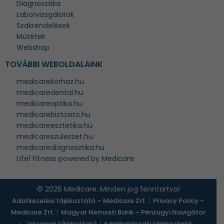
Diagnosztika
Laborvizsgálatok
Szakrendelések
Műtétek
Webshop
TOVÁBBI WEBOLDALAINK
medicarekorhaz.hu
medicaredental.hu
medicareoptika.hu
medicarebiztosito.hu
medicareesztetika.hu
medicareszuleszet.hu
medicarediagnosztika.hu
Life1 Fitness powered by Medicare
© 2026 Medicare. Minden jog fenntartva!
|
Adatkezelési tájékoztató – Medicare Zrt.
Privacy Policy –
|
Medicare Zrt.
Magyar Nemzeti Bank – Pénzügyi Navigátor
|
Betegjogi tájékoztató
Adathalászati tájékoztató