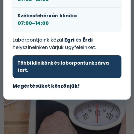
Székesfehérvári klinika
07:00–14:00
Magas koleszterinszint
Laborpontjaink közül
Egri
és
Érdi
(Hiperkoleszterinémia)
helyszíneinken várjuk Ügyfeleinket.
Többi klinikánk és laborpontunk zárva
tart.
Megértésüket köszönjük!