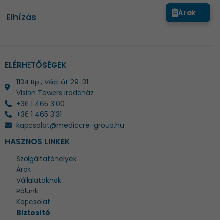
Árak
Elhízás
ELÉRHETŐSÉGEK
1134 Bp., Váci út 29-31.
Vision Towers irodaház
+36 1 465 3100
+36 1 465 3131
kapcsolat@medicare-group.hu
HASZNOS LINKEK
Szolgáltatóhelyek
Árak
Vállalatoknak
Rólunk
Kapcsolat
Biztosító