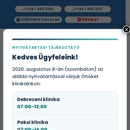
+36 1 465 3100
+36 1 465 3131
IDŐPONTFOGLALÁS
ÜGYELET
×
NYITVATARTÁSI TÁJÉKOZTATÓ
Kedves Ügyfeleink!
2026. augusztus 8-án (szombaton) az
alábbi nyitvatartással várjuk Önöket
klinikáinkon:
Debreceni klinika
07:00–12:00
Paksi klinika
07:00–14:00