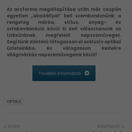
Az arcforma megállapítása után már csupán
egyetlen „akadállyal” kell szembenéznünk: a
rengeteg márka, stílus, anyag- és
színkombináció közül ki kell választanunk az
ízlésünknek megfelelő napszemüveget.
Segítünk dönteni: látogasson el exkluzív optikai
üzleteinkbe, és válogasson kedvére
világmárkás napszemüvegeink közül!
További információ
OPTIKA
ELŐZŐ
KÖVETKEZŐ