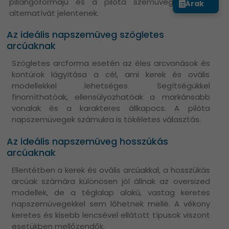
pillangóformájú és a pilóta szemüvegek kitűnő
Árak
alternatívát jelentenek.
Az ideális napszemüveg szögletes
arcúaknak
Szögletes arcforma esetén az éles arcvonások és
kontúrok lágyítása a cél, ami kerek és ovális
modellekkel lehetséges. Segítségükkel
finomíthatóak, ellensúlyozhatóak a markánsabb
vonalak és a karakteres állkapocs. A pilóta
napszemüvegek számukra is tökéletes választás.
Az ideális napszemüveg hosszúkás
arcúaknak
Ellentétben a kerek és ovális arcúakkal, a hosszúkás
arcúak számára különösen jól állnak az oversized
modellek, de a téglalap alakú, vastag keretes
napszemüvegekkel sem lőhetnek mellé. A vékony
keretes és kisebb lencsével ellátott típusok viszont
esetükben mellőzendők.