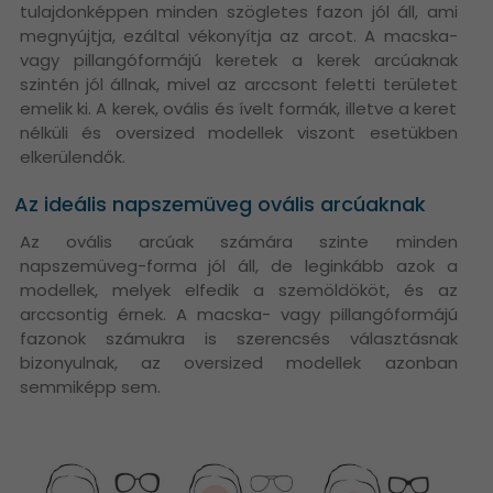
tulajdonképpen minden szögletes fazon jól áll, ami
megnyújtja, ezáltal vékonyítja az arcot. A macska-
vagy pillangóformájú keretek a kerek arcúaknak
szintén jól állnak, mivel az arccsont feletti területet
emelik ki. A kerek, ovális és ívelt formák, illetve a keret
nélküli és oversized modellek viszont esetükben
elkerülendők.
Az ideális napszemüveg ovális arcúaknak
Az ovális arcúak számára szinte minden
napszemüveg-forma jól áll, de leginkább azok a
modellek, melyek elfedik a szemöldököt, és az
arccsontig érnek. A macska- vagy pillangóformájú
fazonok számukra is szerencsés választásnak
bizonyulnak, az oversized modellek azonban
semmiképp sem.