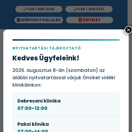
+36 1 465 3100
+36 1 465 3131
IDŐPONTFOGLALÁS
ÜGYELET
×
NYITVATARTÁSI TÁJÉKOZTATÓ
Kedves Ügyfeleink!
Hogyan válasszunk
arcformánknak megfelelő
2026. augusztus 8-án (szombaton) az
napszemüveget?
alábbi nyitvatartással várjuk Önöket vidéki
klinikáinkon:
Hogyan válasszunk arcformánknak
Debreceni klinika
megfelelő napszemüveget?
07:00–12:00
Amikor napszemüveget vásárolunk, fontos, hogy a
megfelelő UV-védelmen kívül arcunk mérete és
Paksi klinika
formája is alapvető kritérium legyen. Ez nem csupán
07:00–14:00