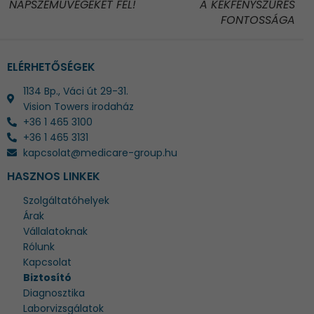
NAPSZEMÜVEGEKET FEL!
A KÉKFÉNYSZŰRÉS
FONTOSSÁGA
ELÉRHETŐSÉGEK
1134 Bp., Váci út 29-31.
Vision Towers irodaház
+36 1 465 3100
+36 1 465 3131
kapcsolat@medicare-group.hu
HASZNOS LINKEK
Szolgáltatóhelyek
Árak
Vállalatoknak
Rólunk
Kapcsolat
Biztosító
Diagnosztika
Laborvizsgálatok