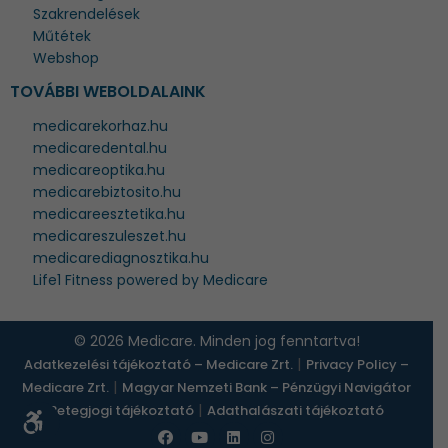
Szakrendelések
Műtétek
Webshop
TOVÁBBI WEBOLDALAINK
medicarekorhaz.hu
medicaredental.hu
medicareoptika.hu
medicarebiztosito.hu
medicareesztetika.hu
medicareszuleszet.hu
medicarediagnosztika.hu
Life1 Fitness powered by Medicare
© 2026 Medicare. Minden jog fenntartva!
|
Adatkezelési tájékoztató – Medicare Zrt.
Privacy Policy –
|
Medicare Zrt.
Magyar Nemzeti Bank – Pénzügyi Navigátor
|
Betegjogi tájékoztató
Adathalászati tájékoztató