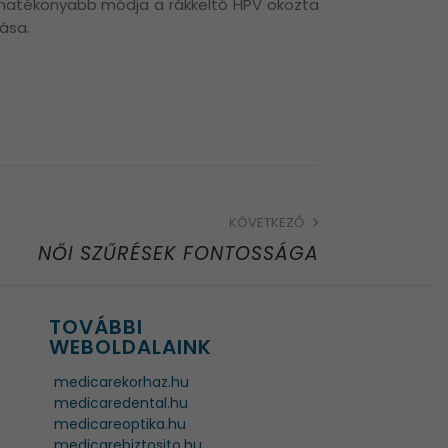
hatékonyabb módja a rákkeltő HPV okozta
ása.
KÖVETKEZŐ
NŐI SZŰRÉSEK FONTOSSÁGA
TOVÁBBI
WEBOLDALAINK
medicarekorhaz.hu
medicaredental.hu
medicareoptika.hu
medicarebiztosito.hu