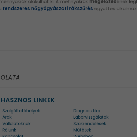
méhnyakrák alakulhat ki. A méhnyakrák
megelőzés
ének leg
a
rendszeres nőgyógyászati rákszűrés
együttes alkalmaz
SOLATA
HASZNOS LINKEK
Szolgáltatóhelyek
Diagnosztika
Árak
Laborvizsgálatok
Vállalatoknak
Szakrendelések
Rólunk
Műtétek
Kapcsolat
Webshop