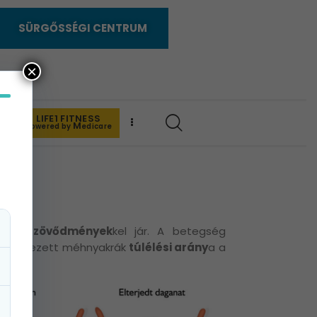
SÜRGŐSSÉGI CENTRUM
×
LIFE1 FITNESS
K
M
powered by
edicare
lálos
szövődmények
kel jár. A betegség
felfedezett méhnyakrák
túlélési arány
a a