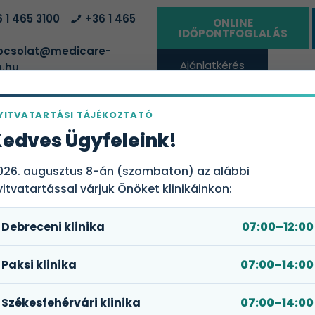
 1 465 3100
+36 1 465
ONLINE
IDŐPONTFOGLALÁS
csolat@medicare-
Ajánlatkérés
.hu
vállalatoknak
YITVATARTÁSI TÁJÉKOZTATÓ
ÁLTATÓHELYEK
EGÉSZSÉGBIZTOSÍTÁSI CSOMAGOK
RÓLUN
edves Ügyfeleink!
026. augusztus 8-án (szombaton) az alábbi
yitvatartással várjuk Önöket klinikáinkon:
ése
Debreceni klinika
07:00–12:00
éves kor között
fordul elő, leggyakrabban sajnos ha
smerve meggyógyítható
. A nőgyógyásztat
0. stádium
ban 
Paksi klinika
07:00–14:00
k
Székesfehérvári klinika
07:00–14:00