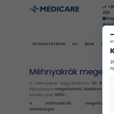
+36
3131
kap
group
N
SZOLGÁLTATÁSOK
ÚJ!
ÁRAK
SZOLG
K
2
n
Méhnyakrák megelőz
A méhnyakrák leggyakrabban
30 és 60 
elburjánzása
megelőzhető
,
idejében
feli
kezelés után
100%
!
A méhnyakrák megelőzéséne
lehetőségei: