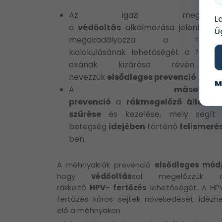
Az igazi megelőzés
L
a
védőoltás
alkalmazása jelenti, miv
Ü
megakadályozza a fertőz
kialakulásának lehetőségét a fertőz
okának kizárása révén. E
nevezzük
elsődleges prevenció
M
A
másodlag
prevenció
a
rákmegelőző állapot
szűrése
és kezelése, mely segít
betegség
idejében
történő
felismeré
ben.
A méhnyakrák prevenció
elsődleges mód
hogy
védőoltás
sal megelőzzük 
rákkeltő
HPV- fertőzés
lehetőségét. A HP
fertőzés kóros sejtek növekedését idézhe
elő a méhnyakon.