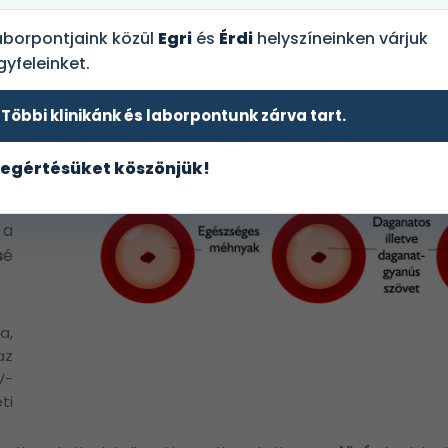
t
aborpontjaink közül
Egri
és
Érdi
helyszíneinken várjuk
el
gyfeleinket.
és
és
Többi klinikánk és laborpontunk zárva tart.
zt
egértésüket köszönjük!
os
ok
 a
s
é
ja,
az
V-
ti