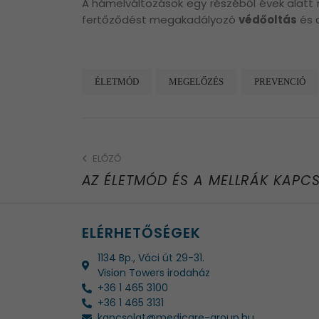
A hámelváltozások egy részéből évek alatt 
fertőződést megakadályozó
védőoltás
és 
ÉLETMÓD
MEGELŐZÉS
PREVENCIÓ
ELŐZŐ
AZ ÉLETMÓD ÉS A MELLRÁK KAPC
ELÉRHETŐSÉGEK
1134 Bp., Váci út 29-31.
Vision Towers irodaház
+36 1 465 3100
+36 1 465 3131
kapcsolat@medicare-group.hu