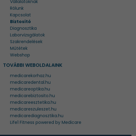
Vállalatoknak
Rólunk
Kapcsolat
Biztosító
Diagnosztika
Laborvizsgálatok
Szakrendelések
Műtétek
Webshop
TOVÁBBI WEBOLDALAINK
medicarekorhaz.hu
medicaredental.hu
medicareoptika.hu
medicarebiztosito.hu
medicareesztetika.hu
medicareszuleszet.hu
medicarediagnosztika.hu
Life1 Fitness powered by Medicare