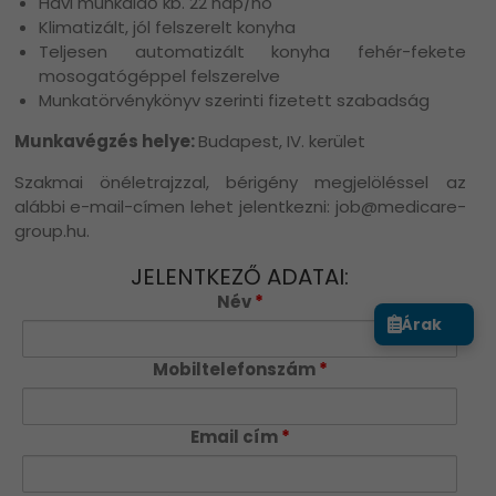
Havi munkaidő kb. 22 nap/hó
Klimatizált, jól felszerelt konyha
Teljesen automatizált konyha fehér-fekete
mosogatógéppel felszerelve
Munkatörvénykönyv szerinti fizetett szabadság
Munkavégzés helye:
Budapest, IV. kerület
Szakmai önéletrajzzal, bérigény megjelöléssel az
alábbi e-mail-címen lehet jelentkezni: job@medicare-
group.hu.
JELENTKEZŐ ADATAI:
Név
*
Árak
Mobiltelefonszám
*
Email cím
*