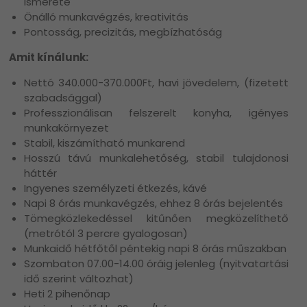
ismerete
Önálló munkavégzés, kreativitás
Pontosság, precizitás, megbízhatóság
Amit kínálunk:
Nettó 340.000-370.000Ft, havi jövedelem, (fizetett
szabadsággal)
Professzionálisan felszerelt konyha, igényes
munkakörnyezet
Stabil, kiszámítható munkarend
Hosszú távú munkalehetőség, stabil tulajdonosi
háttér
Ingyenes személyzeti étkezés, kávé
Napi 8 órás munkavégzés, ehhez 8 órás bejelentés
Tömegközlekedéssel kitűnően megközelíthető
(metrótól 3 percre gyalogosan)
Munkaidő hétfőtől péntekig napi 8 órás műszakban
Szombaton 07.00-14.00 óráig jelenleg (nyitvatartási
idő szerint változhat)
Heti 2 pihenőnap