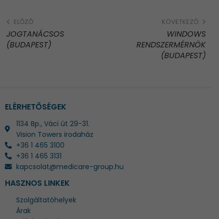
ELŐZŐ
KÖVETKEZŐ
JOGTANÁCSOS
WINDOWS
(BUDAPEST)
RENDSZERMÉRNÖK
(BUDAPEST)
ELÉRHETŐSÉGEK
1134 Bp., Váci út 29-31.
Vision Towers irodaház
+36 1 465 3100
+36 1 465 3131
kapcsolat@medicare-group.hu
HASZNOS LINKEK
Szolgáltatóhelyek
Árak