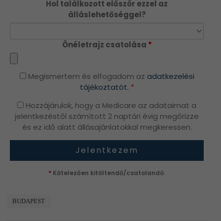
Hol találkozott először ezzel az
álláslehetőséggel?
Önéletrajz csatolása
*
Megismertem és elfogadom az
adatkezelési
tájékoztatót.
*
Hozzájárulok, hogy a Medicare az adataimat a
jelentkezéstől számított 2 naptári évig megőrizze
és ez idő alatt állásajánlatokkal megkeressen.
*
Kötelezően kitöltendő/csatolandó.
BUDAPEST