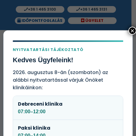
+36 1 465 3100
+36 1 465 3131
IDŐPONTFOGLALÁS
ÜGYELET
×
NYITVATARTÁSI TÁJÉKOZTATÓ
Kedves Ügyfeleink!
Konyhai kézi kisegítő
(Budapest)
2026. augusztus 8-án (szombaton) az
alábbi nyitvatartással várjuk Önöket
klinikáinkon:
Debreceni klinika
07:00–12:00
A Medicare Magyarország egyik vezető magán-
Paksi klinika
egészségügyi szolgáltatója.
07:00–14:00