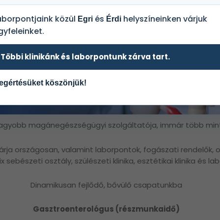
aborpontjaink közül
és
helyszíneinken várjuk
Egri
Érdi
gyfeleinket.
Többi klinikánk és laborpontunk zárva tart.
egértésüket köszönjük!
gyobb magánegészségügyi szolgáltatója, immár több mint 2
árja országosan, valamint laborpontok, fogászati rendelők,
sebészeti osztály, szülészeti klinika, esztétikai klinika és la
Dinamikusan fejlődő, bővülő csapatunkba
Gasztroenterológus (részmunkaidő)