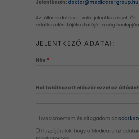
Jelentkezés:
doktor@medicare-group.hu
Az álláshirdetésre való jelentkezéssel Ö
adatkezelési tájékoztatóját a cég honlapján 
JELENTKEZŐ ADATAI:
Név
*
Hol találkozott először ezzel az állásl
Megismertem és elfogadom az
adatkeze
Hozzájárulok, hogy a Medicare az adataim
megkeressen.