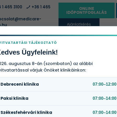
 1 465 3100
+36 1 465
ONLINE
IDŐPONTFOGLALÁS
csolat@medicare-
Ajánlatkérés
.hu
vállalatoknak
YITVATARTÁSI TÁJÉKOZTATÓ
ÁLTATÓHELYEK
EGÉSZSÉGBIZTOSÍTÁSI CSOMAGOK
RÓLUN
edves Ügyfeleink!
026. augusztus 8-án (szombaton) az alábbi
yitvatartással várjuk Önöket klinikáinkon:
(Veszprém)
Debreceni klinika
07:00–12:00
Paksi klinika
07:00–14:00
Székesfehérvári klinika
07:00–14:00