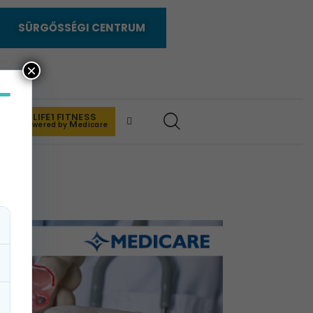
SÜRGŐSSÉGI CENTRUM
×
LIFE1 FITNESS
K
M
powered by
edicare