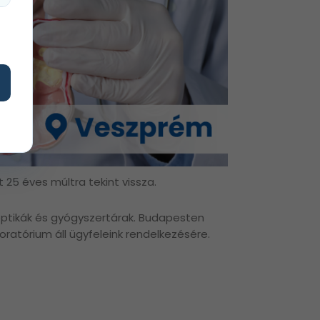
5 éves múltra tekint vissza.
 optikák és gyógyszertárak. Budapesten
boratórium áll ügyfeleink rendelkezésére.