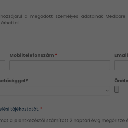
n hozzájárul a megadott személyes adatainak Medicare á
érheti el.
Mobiltelefonszám
*
Email
ehetőséggel?
Önéle
lési tájékoztatót.
*
at a jelentkezéstől számított 2 naptári évig megőrizze és