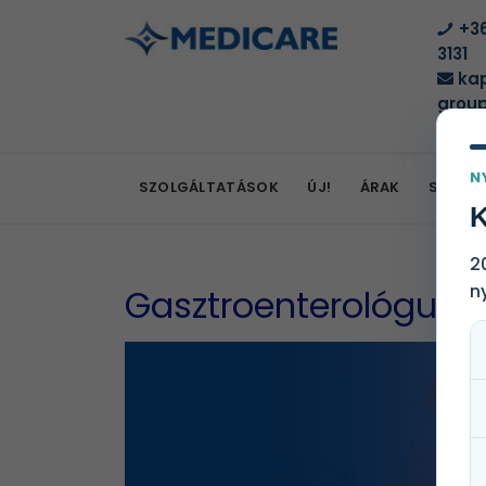
+36
3131
kap
group
N
SZOLGÁLTATÁSOK
ÚJ!
ÁRAK
SZOLG
K
2
n
Gasztroenterológus 