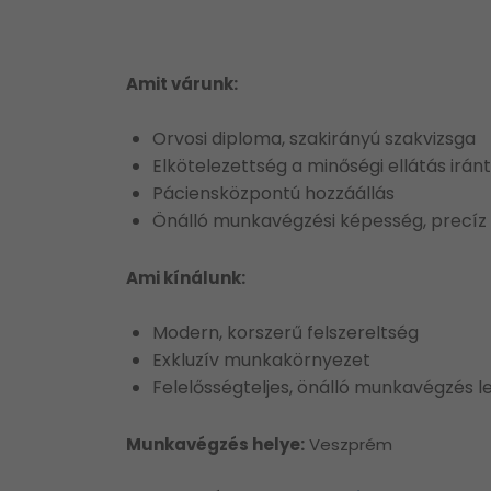
Amit várunk:
Orvosi diploma, szakirányú szakvizsga
Elkötelezettség a minőségi ellátás iránt
Páciensközpontú hozzáállás
Önálló munkavégzési képesség, precíz
Ami kínálunk:
Modern, korszerű felszereltség
Exkluzív munkakörnyezet
Felelősségteljes, önálló munkavégzés
Munkavégzés helye:
Veszprém