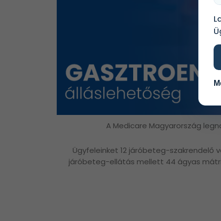
L
Ü
M
A Medicare Magyarország legna
Ügyfeleinket 12 járóbeteg-szakrendelő v
járóbeteg-ellátás mellett 44 ágyas mátrix 