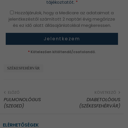
tájékoztatót.
*
Hozzájárulok, hogy a Medicare az adataimat a
jelentkezéstől számított 2 naptári évig megőrizze
és ez idő alatt állásajánlatokkal megkeressen.
*
Kötelezően kitöltendő/csatolandó.
SZÉKESFEHÉRVÁR
ELŐZŐ
KÖVETKEZŐ
PULMONOLÓGUS
DIABETOLÓGUS
(SZEGED)
(SZÉKESFEHÉRVÁR)
ELÉRHETŐSÉGEK