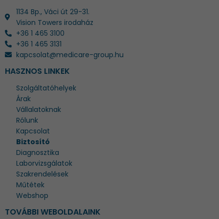
1134 Bp., Váci út 29-31.
Vision Towers irodaház
+36 1 465 3100
+36 1 465 3131
kapcsolat@medicare-group.hu
HASZNOS LINKEK
Szolgáltatóhelyek
Árak
Vállalatoknak
Rólunk
Kapcsolat
Biztosító
Diagnosztika
Laborvizsgálatok
Szakrendelések
Műtétek
Webshop
TOVÁBBI WEBOLDALAINK