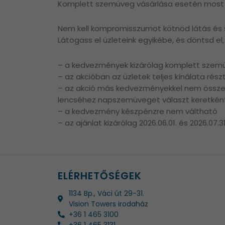
Komplett szemüveg vásárlása esetén most 30
Nem kell kompromisszumot kötnöd látás és st
Látogass el üzleteink egyikébe, és döntsd el, 
– a kedvezmények kizárólag komplett szemü
– az akcióban az üzletek teljes kínálata rész
– az akció más kedvezményekkel nem össze
lencséhez napszemüveget választ keretkén
– a kedvezmény készpénzre nem váltható
– az ajánlat kizárólag 2026.06.01. és 2026.07.3
ELÉRHETŐSÉGEK
1134 Bp., Váci út 29-31.
Vision Towers irodaház
+36 1 465 3100
+36 1 465 3131