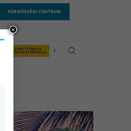
SÜRGŐSSÉGI CENTRUM
×
LIFE1 FITNESS
K
M
powered by
edicare