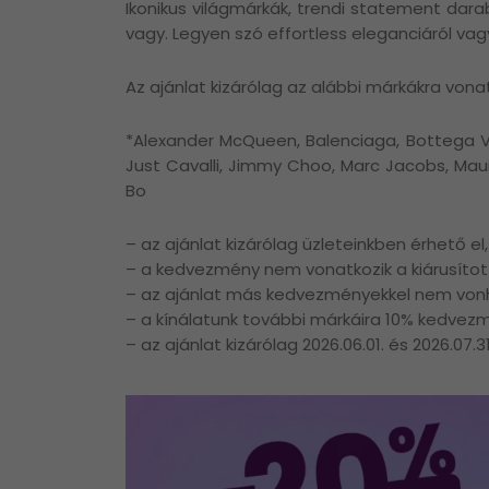
Ikonikus világmárkák, trendi statement dar
vagy. Legyen szó effortless eleganciáról vagy
Az ajánlat kizárólag az alábbi márkákra vonat
*Alexander McQueen, Balenciaga, Bottega Ve
Just Cavalli, Jimmy Choo, Marc Jacobs, Maui 
Bo
– az ajánlat kizárólag üzleteinkben érhető el
– a kedvezmény nem vonatkozik a kiárusítot
– az ajánlat más kedvezményekkel nem von
– a kínálatunk további márkáira 10% kedvezm
– az ajánlat kizárólag 2026.06.01. és 2026.07.