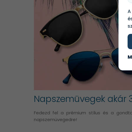
A
é
s
M
Napszemüvegek akár 
Fedezd fel a prémium stílus és a gondta
napszemüvegedre!