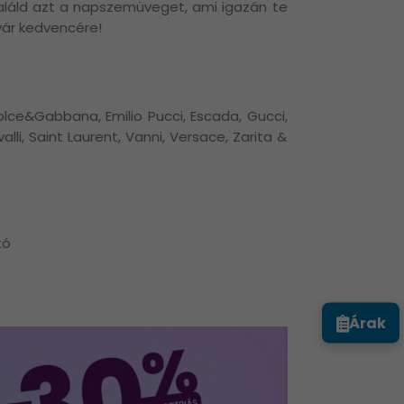
találd azt a napszemüveget, ami igazán te
nyár kedvencére!
lce&Gabbana, Emilio Pucci, Escada, Gucci,
li, Saint Laurent, Vanni, Versace, Zarita &
tó
Árak