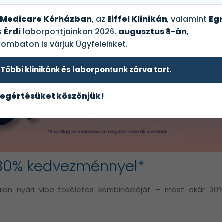
Medicare Kórházban
, az
Eiffel Klinikán
, valamint
Egr
s
Érdi
laborpontjainkon 2026.
augusztus 8-án
,
zombaton is várjuk Ügyfeleinket.
Többi klinikánk és laborpontunk zárva tart.
egértésüket köszönjük!
30% kedvezménnyel*
lan nyári vibe tökéletes kombinációját – most akár 3