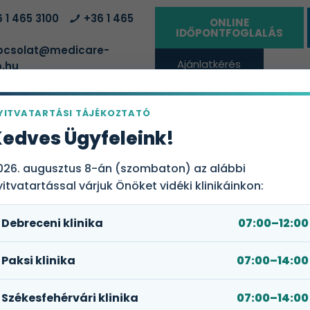
 1 465 3100
+36 1 465
ONLINE
IDŐPONTFOGLALÁS
csolat@medicare-
Ajánlatkérés
.hu
vállalatoknak
YITVATARTÁSI TÁJÉKOZTATÓ
ÁLTATÓHELYEK
EGÉSZSÉGBIZTOSÍTÁSI CSOMAGOK
RÓLUN
edves Ügyfeleink!
026. augusztus 8-án (szombaton) az alábbi
yitvatartással várjuk Önöket vidéki klinikáinkon:
Debreceni klinika
07:00–12:00
dicare Optikánál
Paksi klinika
07:00–14:00
Székesfehérvári klinika
07:00–14:00