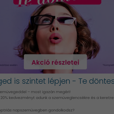
d is szintet lépjen - Te döntes
zemüvegeddel – most igazán megéri!
20% kedvezményt adunk a szemüveglencsékre és a keretre 
dioptriás napszemüvegben gondolkodsz?