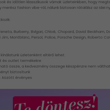
abok és időtlen klasszikusok várnak üzleteinkben, hogy meg
 merész fashion vibe-ról, nálunk biztosan rátalálsz az idei 
kozik:
neta, Burberry, Bvlgari, Chloé, Chopard, David Beckham, Do
Jim, Montblanc, Persol, Police, Porsche Design, Roberto Caval
, kínálatunk üzletenként eltérő lehet
t és outlet termékekre
ható össze, a kedvezmény összege készpénzre nem váltha
ényt biztosítunk
31. között érvényes