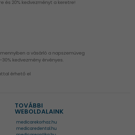
re és 20% kedvezményt a keretre!
 amennyiben a vásárló a napszemüveg
0–30% kedvezmény érvényes.
attal érhető el
TOVÁBBI
WEBOLDALAINK
medicarekorhaz.hu
medicaredental.hu
medicareoptika.hu