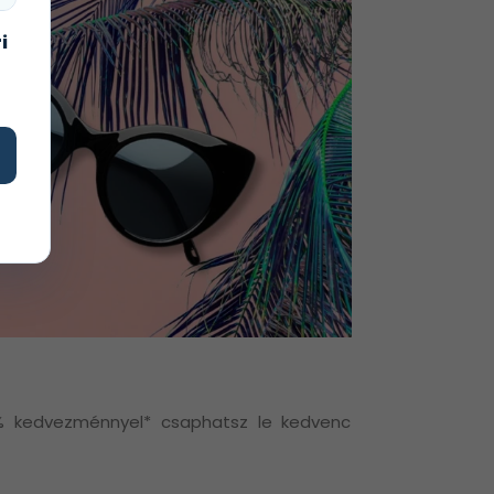
i
0% kedvezménnyel* csaphatsz le kedvenc