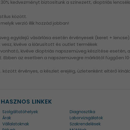
% kedvezményt biztosítunk a színezett, dioptriás lencsék
ílus között.
melyik verzió illik hozzád jobban!
veg egyidejű vásárlása esetén érvényesek (keret + lencse)
t vesz, kivéve a kiárusított és outlet termékek
vonható, kivéve dioptriás napszemüveg készítése esetén,
t. Ebben az esetben a napszemüvegre márkától függően 1
1. között érvényes, a készlet erejéig, üzletenként eltérő kínál
HASZNOS LINKEK
Szolgáltatóhelyek
Diagnosztika
Árak
Laborvizsgálatok
Vállalatoknak
Szakrendelések
Rólunk
Műtétek