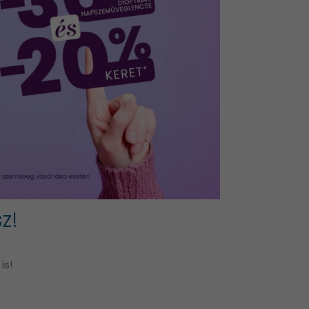
z!
is!