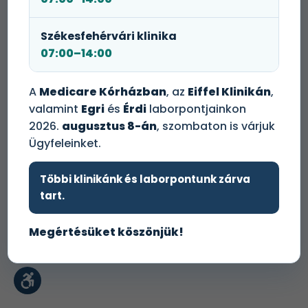
Székesfehérvári klinika
07:00–14:00
A
Medicare Kórházban
, az
Eiffel Klinikán
,
valamint
Egri
és
Érdi
laborpontjainkon
2026.
augusztus 8-án
, szombaton is várjuk
Ügyfeleinket.
Többi klinikánk és laborpontunk zárva
tart.
Megértésüket köszönjük!