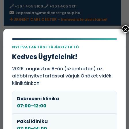
+36 1 465 3100
+36 1 465 3131
kapcsolat@medicare-group.hu
URGENT CARE CENTER – Immediate assistance!
×
NYITVATARTÁSI TÁJÉKOZTATÓ
Kedves Ügyfeleink!
2026. augusztus 8-án (szombaton) az
alábbi nyitvatartással várjuk Önöket vidéki
klinikáinkon:
Debreceni klinika
07:00–12:00
Paksi klinika
07:00–14:00