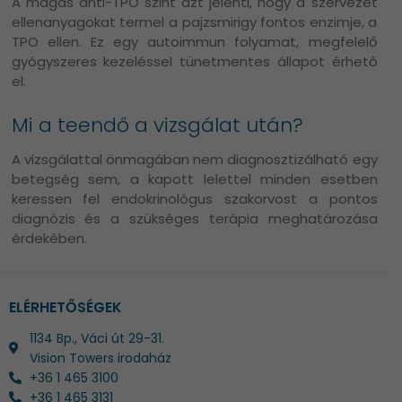
A magas anti-TPO szint azt jelenti, hogy a szervezet
ellenanyagokat termel a pajzsmirigy fontos enzimje, a
TPO ellen. Ez egy autoimmun folyamat, megfelelő
gyógyszeres kezeléssel tünetmentes állapot érhető
el.
Mi a teendő a vizsgálat után?
A vizsgálattal önmagában nem diagnosztizálható egy
betegség sem, a kapott lelettel minden esetben
keressen fel endokrinológus szakorvost a pontos
diagnózis és a szükséges terápia meghatározása
érdekében.
ELÉRHETŐSÉGEK
1134 Bp., Váci út 29-31.
Vision Towers irodaház
+36 1 465 3100
+36 1 465 3131