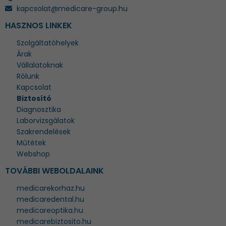
kapcsolat@medicare-group.hu
HASZNOS LINKEK
Szolgáltatóhelyek
Árak
Vállalatoknak
Rólunk
Kapcsolat
Biztosító
Diagnosztika
Laborvizsgálatok
Szakrendelések
Műtétek
Webshop
TOVÁBBI WEBOLDALAINK
medicarekorhaz.hu
medicaredental.hu
medicareoptika.hu
medicarebiztosito.hu