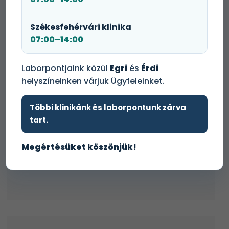
A Medicare Zrt. Magyarország vezető magán-
egészségügyi szolgáltatója. Veszprémi
Székesfehérvári klinika
klinikánk bővülő csapatába keresünk új…
07:00–14:00
Laborpontjaink közül
Egri
és
Érdi
helyszíneinken várjuk Ügyfeleinket.
Teljes vagy részmunkaidős
Többi klinikánk és laborpontunk zárva
Recepciós/Páciens koordinátor
tart.
A Medicare Zrt. Magyarország vezető magán-
egészségügyi szolgáltatója. Pécsi
Megértésüket köszönjük!
magánklinikánkra keresünk munkatársat a
jelzett…