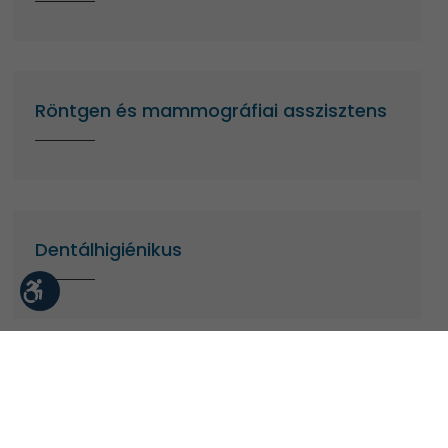
Röntgen és mammográfiai asszisztens
Dentálhigiénikus
Backend fejlesztő