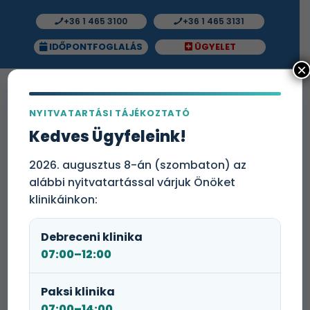
+36 1 465 3100
+36 1 465 3131
IDŐPONTFOGLALÁS
ÜGYELET
×
NYITVATARTÁSI TÁJÉKOZTATÓ
Kedves Ügyfeleink!
Számviteli munkatárs (könyvelő)
A Medicare Magyarország vezető
2026. augusztus 8-án (szombaton) az
magánegészségügyi szolgáltatója.
alábbi nyitvatartással várjuk Önöket
Folyamatosan bővülő csapatunkba új
klinikáinkon:
munkatársakat keresünk Nyíregyházára…
Debreceni klinika
07:00–12:00
Paksi klinika
Részmunkaidős röntgenasszisztens
07:00–14:00