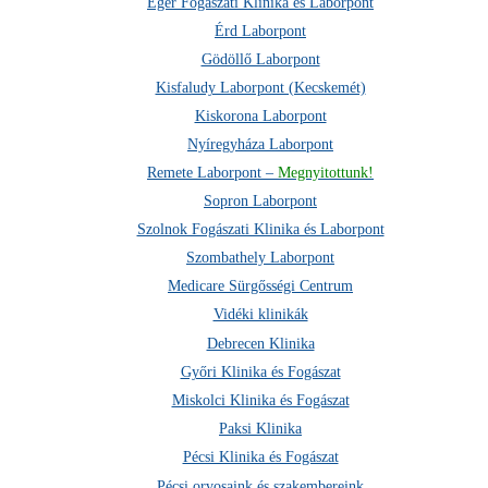
Eger Fogászati Klinika és Laborpont
Érd Laborpont
Gödöllő Laborpont
Kisfaludy Laborpont (Kecskemét)
Kiskorona Laborpont
Nyíregyháza Laborpont
Remete Laborpont –
Megnyitottunk!
Sopron Laborpont
Szolnok Fogászati Klinika és Laborpont
Szombathely Laborpont
Medicare Sürgősségi Centrum
Vidéki klinikák
Debrecen Klinika
Győri Klinika és Fogászat
Miskolci Klinika és Fogászat
Paksi Klinika
Pécsi Klinika és Fogászat
Pécsi orvosaink és szakembereink