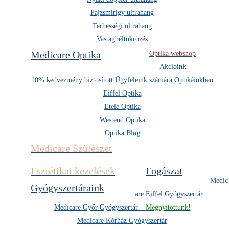
Pajzsmirigy ultrahang
Terhességi ultrahang
Vastagbéltükrözés
Medicare Optika
Optika webshop
Akcióink
10% kedvezmény biztosított Ügyfeleink számára Optikáinkban
Eiffel Optika
Etele Optika
Westend Optika
Optika Blog
Medicare Szülészet
Esztétikai kezelések
Fogászat
Medic
Gyógyszertáraink
are Eiffel Gyógyszertár
Medicare Győr Gyógyszertár –
Megnyitottunk!
Medicare Kórház Gyógyszertár