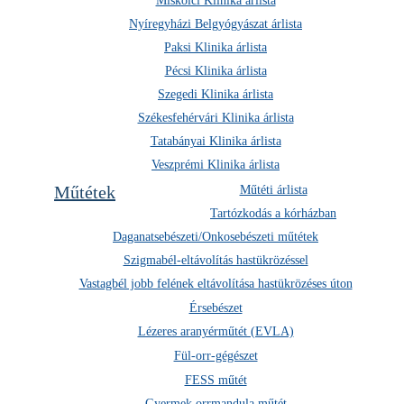
Miskolci Klinika árlista
szédülés
Nyíregyházi Belgyógyászat árlista
egyensúly- és mozgáskoordinációs zavar
Paksi Klinika árlista
végtagzsibbadás
Pécsi Klinika árlista
gyengeség
beszédzavar
Szegedi Klinika árlista
látászavar
Székesfehérvári Klinika árlista
vegetatív zavarok (remegés, szívdobogás érzés, emésztőrendszeri
Tatabányai Klinika árlista
panaszok)
Veszprémi Klinika árlista
görcsök
Műtétek
Műtéti árlista
eszméletvesztés
a gondolkodás zavara
Tartózkodás a kórházban
memória zavarok
Daganatsebészeti/Onkosebészeti műtétek
Szigmabél-eltávolítás hastükrözéssel
Időpontot foglalok!
Vastagbél jobb felének eltávolítása hastükrözéses úton
Érsebészet
Lézeres aranyérműtét (EVLA)
Fül-orr-gégészet
+36 1 465 3131
FESS műtét
Gyermek orrmandula műtét