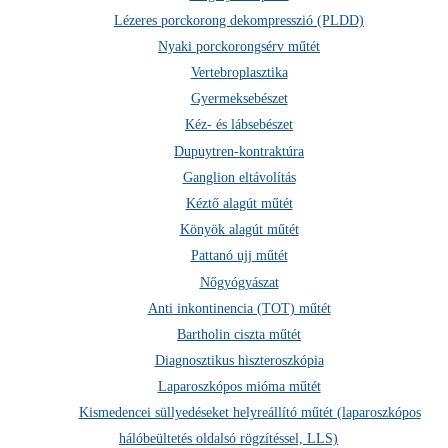
Lézeres porckorong dekompresszió (PLDD)
Nyaki porckorongsérv műtét
Vertebroplasztika
Gyermeksebészet
Kéz- és lábsebészet
Dupuytren-kontraktúra
Ganglion eltávolítás
Kéztő alagút műtét
Könyök alagút műtét
Pattanó ujj műtét
Milyen betegségeket kezel a neurológus?
Nőgyógyászat
Anti inkontinencia (TOT) műtét
A neurológus szakorvos a központi és környéki idegrendszert, valamint
Bartholin ciszta műtét
az agyi keringést érintő gyulladásos, fertőzéses, immunológiai, illetve
degeneratív betegségek, valamint az idegek sérülésből adódó
Diagnosztikus hiszteroszkópia
elváltozások kezelésével foglalkozik.
Laparoszkópos mióma műtét
Kismedencei süllyedéseket helyreállító műtét (laparoszkópos
Fejfájások:
a rohamokban jelentkező, általában féloldali fájdalmat
okozó migrén, az abroncsszerű, szorító fájdalommal járó tenziós,
hálóbeültetés oldalsó rögzítéssel, LLS)