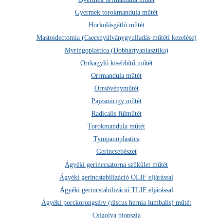
Gyermek torokmandula műtét
Horkolásgátló műtét
Hol vehető igénybe a vizsgálat? Válasszon Klinikát!
Mastoidectomia (Csecsnyúlványgyulladás műtéti kezelése)
Myringoplastica (Dobhártyaplasztika)
Orrkagyló kisebbítő műtét
Orrmandula műtét
Orrsövényműtét
Pajzsmirigy műtét
Radicalis fülműtét
Torokmandula műtét
Tympanoplastica
Gerincsebészet
Ágyéki gerinccsatorna szűkület műtét
Ágyéki gerincstabilizáció OLIF eljárással
Ágyéki gerincstabilizáció TLIF eljárással
Ágyéki porckorongsérv (discus hernia lumbalis) műtét
Csigolya biopszia