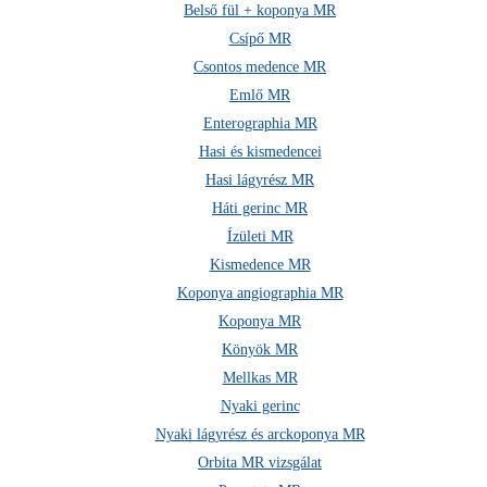
Belső fül + koponya MR
Csípő MR
Csontos medence MR
Emlő MR
Enterographia MR
Hasi és kismedencei
Hasi lágyrész MR
Háti gerinc MR
Ízületi MR
Kismedence MR
Koponya angiographia MR
Koponya MR
Könyök MR
Mellkas MR
Nyaki gerinc
Nyaki lágyrész és arckoponya MR
Orbita MR vizsgálat