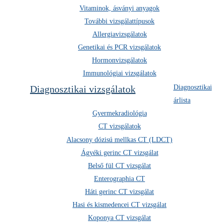
Magyar Nemzeti Bank – Pénzügyi Navigátor
Vitaminok, ásványi anyagok
|
Betegjogi tájékoztató
Adathalászati tájékoztató
További vizsgálattípusok
Allergiavizsgálatok
Genetikai és PCR vizsgálatok
Hormonvizsgálatok
Immunológiai vizsgálatok
Diagnosztikai vizsgálatok
Diagnosztikai
NYITVATARTÁSI TÁJÉKOZTATÓ
árlista
Kedves Ügyfeleink!
Gyermekradiológia
CT vizsgálatok
2026. augusztus 8-án (szombaton) az alábbi
nyitvatartással várjuk Önöket klinikáinkon:
Alacsony dózisú mellkas CT (LDCT)
Ágyéki gerinc CT vizsgálat
Belső fül CT vizsgálat
Debreceni klinika
07:00–12:00
Enterographia CT
Háti gerinc CT vizsgálat
Hasi és kismedencei CT vizsgálat
Paksi klinika
Koponya CT vizsgálat
07:00–14:00