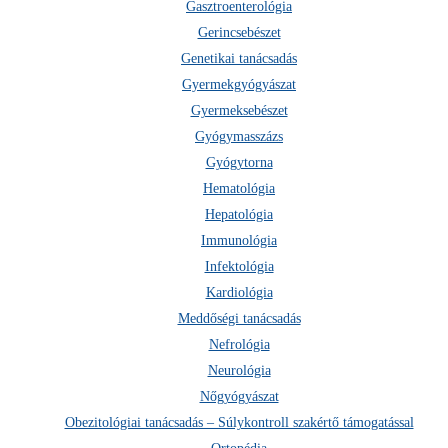
Gasztroenterológia
mutatnak, ezért
laboratóriumi vizsgálatra
is sor kerülhet.
Gerincsebészet
Genetikai tanácsadás
Gyermekgyógyászat
Gyermeksebészet
Gyógymasszázs
Gyógytorna
Hematológia
Hepatológia
Immunológia
Infektológia
Kardiológia
Meddőségi tanácsadás
Nefrológia
Neurológia
Nőgyógyászat
Obezitológiai tanácsadás – Súlykontroll szakértő támogatással