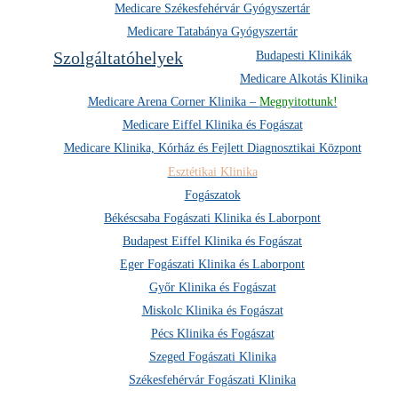
Medicare Székesfehérvár Gyógyszertár
Medicare Tatabánya Gyógyszertár
Szolgáltatóhelyek
Budapesti Klinikák
Medicare Alkotás Klinika
Medicare Arena Corner Klinika –
Megnyitottunk!
Medicare Eiffel Klinika és Fogászat
Medicare Klinika, Kórház és Fejlett Diagnosztikai Központ
Esztétikai Klinika
Fogászatok
Békéscsaba Fogászati Klinika és Laborpont
Budapest Eiffel Klinika és Fogászat
Eger Fogászati Klinika és Laborpont
Győr Klinika és Fogászat
Miskolc Klinika és Fogászat
Pécs Klinika és Fogászat
Szeged Fogászati Klinika
Székesfehérvár Fogászati Klinika