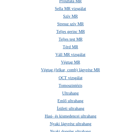
Prosztata MR
Sella MR vizsgálat
Szív MR
Stressz szív MR
Teljes gerinc MR
Teljes test MR
Térd MR
Váll MR vizsgálat
Végtag MR
Végtag (felkar, comb) lágyrész MR
OCT vizsgálat
Tomoszintézis
Ultrahang
Emlő ultrahang
Ízületi ultrahang
Hasi- és kismedencei ultrahang
Nyaki lágyrész ultrahang
Nyaki doppler ultrahang