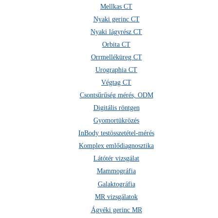
Mellkas CT
Nyaki gerinc CT
Székesfehérvári klinika
Nyaki lágyrész CT
07:00–14:00
Orbita CT
Orrmelléküreg CT
Laborpontjaink közül
Egri
és
Érdi
helyszíneinken
Urographia CT
várjuk Ügyfeleinket.
Végtag CT
Csontsűrűség mérés, ODM
Többi klinikánk és laborpontunk zárva tart.
Digitális röntgen
Gyomortükrözés
Megértésüket köszönjük!
InBody testösszetétel-mérés
×
Komplex emlődiagnosztika
Látótér vizsgálat
Mammográfia
Galaktográfia
MR vizsgálatok
Ágyéki gerinc MR