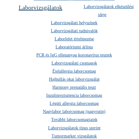
Szakrendelések
Laborvizsgálatok
Laborvizsgálatok elkészülési
Műtétek
ideje
Webshop
Laborvizsgálati helyszínek
Laborvizsgálati tudnivalók
TOVÁBBI WEBOLDALAINK
Laborlelet értelmezése
medicarekorhaz.hu
Laboratóriumi árlista
medicaredental.hu
PCR és IgG ellenanyag koronavírus tesztek
medicareoptika.hu
Laborvizsgálati csomagok
medicarebiztosito.hu
Ételallergia laborcsomag
medicareesztetika.hu
Hajhullás okai laborvizsgálat
medicareszuleszet.hu
medicarediagnosztika.hu
Harmony prenatális teszt
Life1 Fitness powered by Medicare
Inzulinrezisztencia laborcsomag
Légúti allergia laborcsomag
Nagylabor laborcsomag (nagyrutin)
További laborcsomagjaink
© 2026 Medicare. Minden jog fenntartva!
Laborvizsgálatok típus szerint
|
|
Adatkezelési tájékoztató – Medicare Zrt.
Privacy Policy – Medicare Zrt.
Tumormarker vizsgálatok