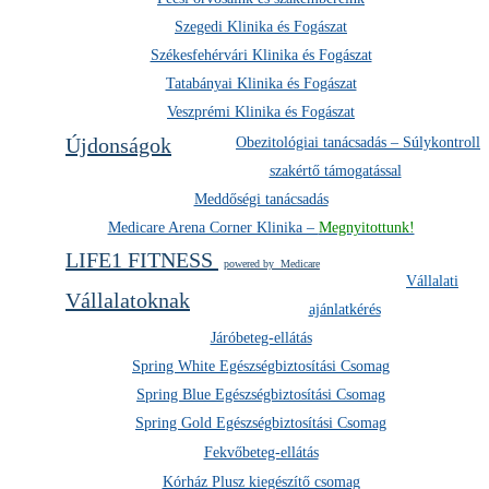
Szegedi Klinika és Fogászat
Székesfehérvári Klinika és Fogászat
Tatabányai Klinika és Fogászat
Veszprémi Klinika és Fogászat
Újdonságok
Obezitológiai tanácsadás – Súlykontroll
szakértő támogatással
Meddőségi tanácsadás
Medicare Arena Corner Klinika –
Megnyitottunk!
LIFE1 FITNESS
powered by
M
edicare
Vállalati
Vállalatoknak
ajánlatkérés
Járóbeteg-ellátás
Spring White Egészségbiztosítási Csomag
Spring Blue Egészségbiztosítási Csomag
Spring Gold Egészségbiztosítási Csomag
Fekvőbeteg-ellátás
Kórház Plusz kiegészítő csomag