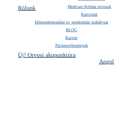
Rólunk
Medicare Kórház orvosok
Kapcsolat
Időpontlemondási és -módosítási szabályzat
BLOG
Karrier
Páciensvélemények
Új! Orvosi akupunktúra
Angol