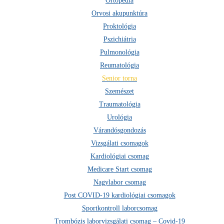
Ortopédia
Orvosi akupunktúra
Proktológia
ELÉRHETŐSÉGEK
Pszichiátria
1134 Bp., Váci út 29-31.
Pulmonológia
Vision Towers irodaház
Reumatológia
+36 1 465 3100
Senior torna
+36 1 465 3131
kapcsolat@medicare-group.hu
Szemészet
Traumatológia
Urológia
HASZNOS LINKEK
Várandósgondozás
Szolgáltatóhelyek
Vizsgálati csomagok
Árak
Kardiológiai csomag
Vállalatoknak
Medicare Start csomag
Rólunk
Nagylabor csomag
Kapcsolat
Biztosító
Post COVID-19 kardiológiai csomagok
Diagnosztika
Sportkontroll laborcsomag
Laborvizsgálatok
Trombózis laborvizsgálati csomag – Covid-19